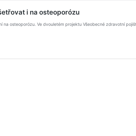
šetřovat i na osteoporózu
ení na osteoporózu. Ve dvouletém projektu Všeobecné zdravotní poji