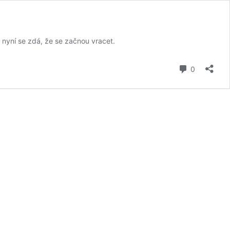
A nyní se zdá, že se začnou vracet.
komentář
0