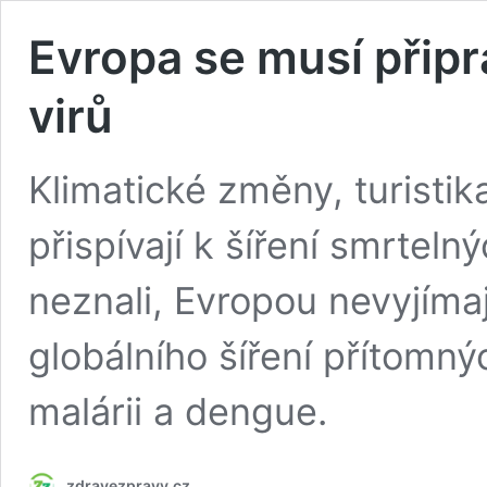
Evropa se musí připra
virů
Klimatické změny, turisti
přispívají k šíření smrteln
neznali, Evropou nevyjímaj
globálního šíření přítomn
malárii a dengue.
zdravezpravy.cz