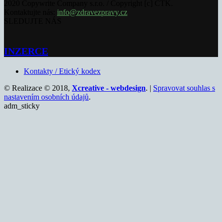
2020 Copywrite Company s.r.o. / Copyright [c] ČTK.
Kontaktujte nás:
info@zdravezpravy.cz
SLEDUJTE NÁS
INZERCE
Kontakty / Etický kodex
© Realizace © 2018,
Xcreative - webdesign
. |
Spravovat souhlas s
nastavením osobních údajů
.
adm_sticky