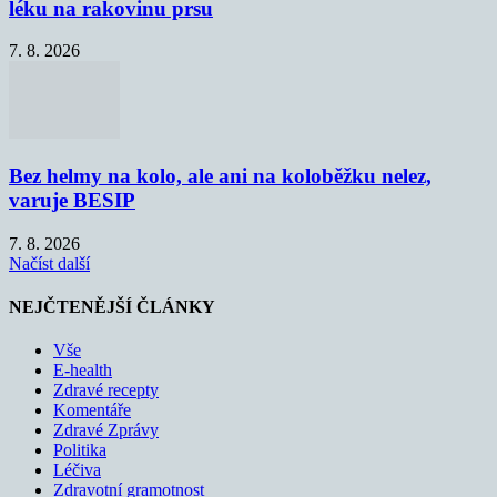
léku na rakovinu prsu
7. 8. 2026
Bez helmy na kolo, ale ani na koloběžku nelez,
varuje BESIP
7. 8. 2026
Načíst další
NEJČTENĚJŠÍ ČLÁNKY
Vše
E-health
Zdravé recepty
Komentáře
Zdravé Zprávy
Politika
Léčiva
Zdravotní gramotnost