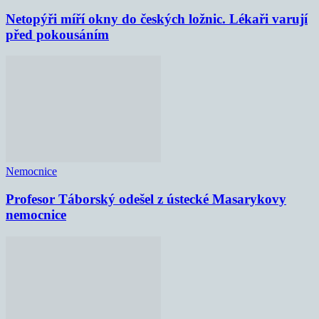
Netopýři míří okny do českých ložnic. Lékaři varují
před pokousáním
Nemocnice
Profesor Táborský odešel z ústecké Masarykovy
nemocnice