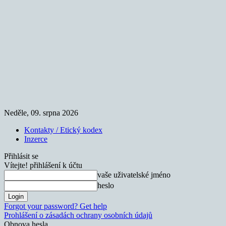
Neděle, 09. srpna 2026
Kontakty / Etický kodex
Inzerce
Přihlásit se
Vítejte! přihlášení k účtu
vaše uživatelské jméno
heslo
Forgot your password? Get help
Prohlášení o zásadách ochrany osobních údajů
Obnova hesla