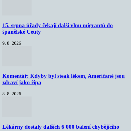
15. srpna úřady čekají další vlnu migrantů do
španělské Ceuty
9. 8. 2026
Komentář: Kdyby byl steak lékem, Američané jsou
zdraví jako řípa
8. 8. 2026
Lékárny dostaly dalších 6 000 balení chybějícího