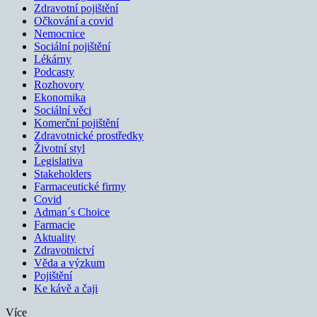
Zdravotní pojištění
Očkování a covid
Nemocnice
Sociální pojištění
Lékárny
Podcasty
Rozhovory
Ekonomika
Sociální věci
Komerční pojištění
Zdravotnické prostředky
Životní styl
Legislativa
Stakeholders
Farmaceutické firmy
Covid
Adman´s Choice
Farmacie
Aktuality
Zdravotnictví
Věda a výzkum
Pojištění
Ke kávě a čaji
Více