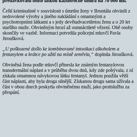
předávkování touto látkou každoročně umírá na 70 000 lidí.
Čeští kriminalisté v souvislosti s úmrtím ženy v Bruntálu obvinili z
nedovolené výroby a jiného nakládání s omamnými a
psychotropními látkami a s jedy devětadvacetiletou ženu a o 20 let
staršího muže. Obviněným hrozí až osmnáctileté vězení. Obě osoby
skončily ve vazbě. Informaci potvrdila policejní mluvčí Pavla
Jiroušková.
„U poškozené došlo ke kombinované intoxikaci alkoholem a
fentanylem a krátce po užití na místě zemřela,“
doplnila Jiroušková.
Obviněná žena podle mluvčí přinesla ke známým fentanylovou
transdermální náplast a v průběhu dvou dnů, kdy zde pobývala, z ní
získala omamnou návykovou látku fentanyl. Jednou použila větší
část náplasti, aby byla droga silnější. Získanou drogu sama užívala a
část v obou dnech poskytla obviněnému muži, jako protislužbu za
přespání.