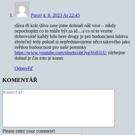
Pavel
4. 8. 2023 At 22:45
sláva tři krát sláva zase jsme dohnali náš vzor – nikdy
nepochopím co to může být za id…a co si to vezme
dobrovolně každý kdo bere drogy je pro budoucnost lidstva
zbytečný tedy pokud si nepředstavujeme něco takového jako
světlou budoucnost pro naše potomky
https://www.youtube.com/shorts/obQvpVo931U
zdrhejme
dokud je čas toto je konec
Odpověď
KOMENTÁŘ
Please enter your comment!