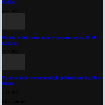
Kubka
6. 12. 2021
Ministr Válek ocenil domov pro seniory za 70 000
měsíčně
10. 3. 2023
To, co se stalo ve stomatologii, je šílená ostuda, říká
Milan...
5. 12. 2022
Hlavní rubriky