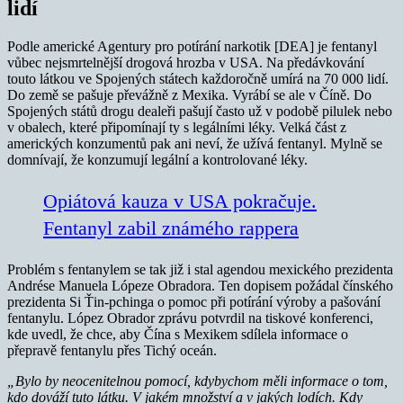
lidí
Podle americké Agentury pro potírání narkotik [DEA] je fentanyl
vůbec nejsmrtelnější drogová hrozba v USA. Na předávkování
touto látkou ve Spojených státech každoročně umírá na 70 000 lidí.
Do země se pašuje převážně z Mexika. Vyrábí se ale v Číně. Do
Spojených států drogu dealeři pašují často už v podobě pilulek nebo
v obalech, které připomínají ty s legálními léky. Velká část z
amerických konzumentů pak ani neví, že užívá fentanyl. Mylně se
domnívají, že konzumují legální a kontrolované léky.
Opiátová kauza v USA pokračuje.
Fentanyl zabil známého rappera
Problém s fentanylem se tak již i stal agendou mexického prezidenta
Andrése Manuela Lópeze Obradora. Ten dopisem požádal čínského
prezidenta Si Ťin-pchinga o pomoc při potírání výroby a pašování
fentanylu. López Obrador zprávu potvrdil na tiskové konferenci,
kde uvedl, že chce, aby Čína s Mexikem sdílela informace o
přepravě fentanylu přes Tichý oceán.
„Bylo by neocenitelnou pomocí, kdybychom měli informace o tom,
kdo dováží tuto látku. V jakém množství a v jakých lodích. Kdy