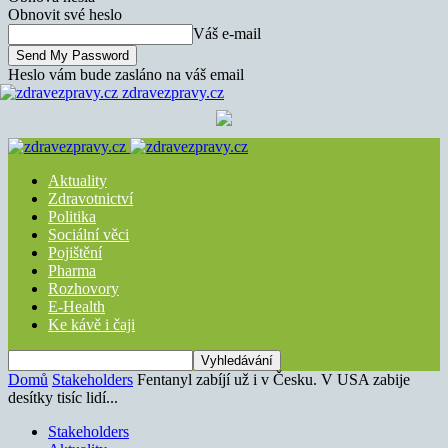
Obnovit své heslo
Váš e-mail
Heslo vám bude zasláno na váš email
zdravezpravy.cz
Aktuality
Zdravotnictví
Politika
Sociální věci
Pojištění
Pharma
Rozhovory
E-Health
Ke kávě i čaji
Domů
Stakeholders
Fentanyl zabíjí už i v Česku. V USA zabije
desítky tisíc lidí...
Stakeholders