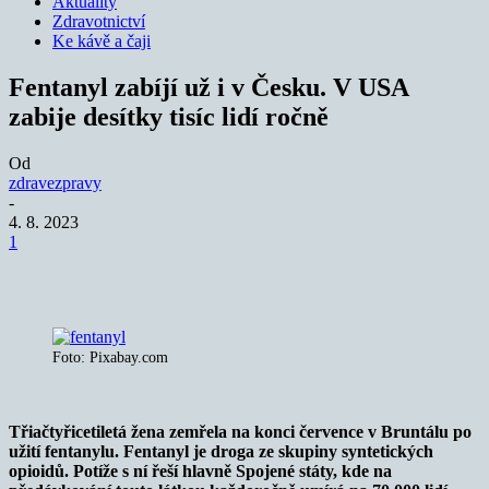
Aktuality
Zdravotnictví
Ke kávě a čaji
Fentanyl zabíjí už i v Česku. V USA
zabije desítky tisíc lidí ročně
Od
zdravezpravy
-
4. 8. 2023
1
Foto: Pixabay.com
Třiačtyřicetiletá žena zemřela na konci července v Bruntálu po
užití fentanylu.
Fentanyl je droga ze skupiny syntetických
opioidů. Potíže s ní řeší hlavně Spojené státy, kde na