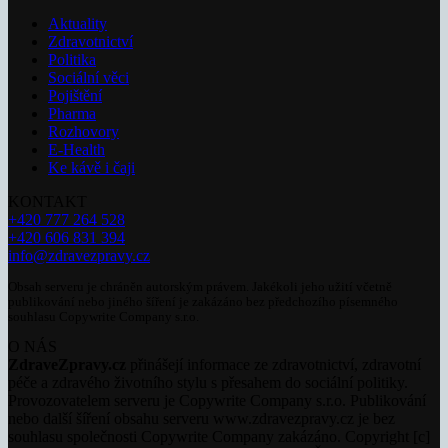
Aktuality
Zdravotnictví
Politika
Sociální věci
Pojištění
Pharma
Rozhovory
E-Health
Ke kávě i čaji
KONTAKT
+420 777 264 528
+420 606 831 394
info@zdravezpravy.cz
Obsah serveru je chráněn autorským právem. Jakékoli jeho užití včetně
publikování nebo jiného šíření je zakázáno bez předchozího písemného
souhlasu Copywrite Company s.r.o.
O NÁS
ZdraveZpravy.cz
přinášejí informace ze zdravotnictví, zdravotní
péče a zdravého životního stylu s přesahem do sociální politiky.
Provozovatelem serveru je Copywrite Company s.r.o. Publikování
nebo další šíření obsahu serveru www.zdravezpravy.cz je bez
souhlasu společnosti Copywrite Company zakázáno. Copyright [c]