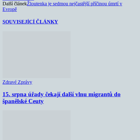
Další článek
Žloutenka je sedmou nejčastější příčinou úmrtí v
Evropě
SOUVISEJÍCÍ ČLÁNKY
Zdravé Zprávy
15. srpna úřady čekají další vlnu migrantů do
španělské Ceuty