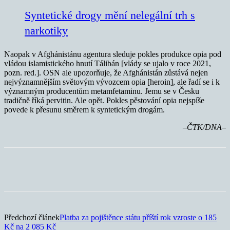
Syntetické drogy mění nelegální trh s
narkotiky
Naopak v Afghánistánu agentura sleduje pokles produkce opia pod
vládou islamistického hnutí Tálibán [vlády se ujalo v roce 2021,
pozn. red.]. OSN ale upozorňuje, že Afghánistán zůstává nejen
nejvýznamnějším světovým vývozcem opia [heroin], ale řadí se i k
významným producentům metamfetaminu. Jemu se v Česku
tradičně říká pervitin. Ale opět. Pokles pěstování opia nejspíše
povede k přesunu směrem k syntetickým drogám.
–ČTK/DNA–
Předchozí článek
Platba za pojištěnce státu příští rok vzroste o 185
Kč na 2 085 Kč