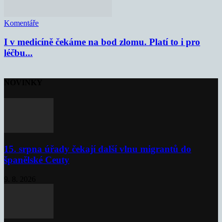
Komentáře
I v medicíně čekáme na bod zlomu. Platí to i pro
léčbu...
NOVINKY
15. srpna úřady čekají další vlnu migrantů do
španělské Ceuty
9. 8. 2026