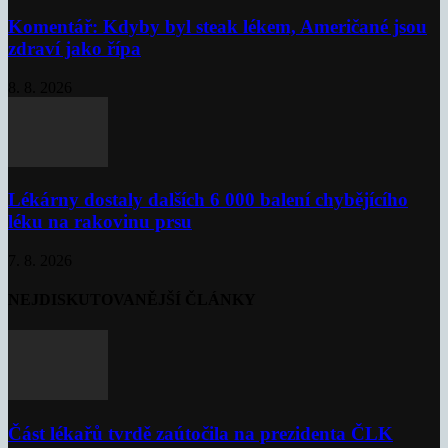
Komentář: Kdyby byl steak lékem, Američané jsou
zdraví jako řípa
8. 8. 2026
Lékárny dostaly dalších 6 000 balení chybějícího
léku na rakovinu prsu
7. 8. 2026
NEJDISKUTOVANĚJŠÍ ČLÁNKY
Část lékařů tvrdě zaútočila na prezidenta ČLK