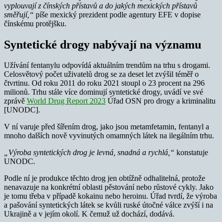
vyplouvají z čínských přístavů a do jakých mexických přístavů
směřují,“
píše mexický prezident podle agentury EFE v dopise
čínskému protějšku.
Syntetické drogy nabývají na významu
Užívání fentanylu odpovídá aktuálním trendům na trhu s drogami.
Celosvětový počet uživatelů drog se za deset let zvýšil téměř o
čtvrtinu. Od roku 2011 do roku 2021 stoupl o 23 procent na 296
milionů. Trhu stále více dominují syntetické drogy, uvádí ve své
zprávě
World Drug Report 2023
Úřad OSN pro drogy a kriminalitu
[UNODC].
V ní varuje před šířením drog, jako jsou metamfetamin, fentanyl a
mnoho dalších nově vyvinutých omamných látek na ilegálním trhu.
„Výroba syntetických drog je levná, snadná a rychlá,“
konstatuje
UNODC.
Podle ní je produkce těchto drog jen obtížně odhalitelná, protože
nenavazuje na konkrétní oblasti pěstování nebo růstové cykly. Jako
je tomu třeba v případě kokainu nebo heroinu. Úřad tvrdí, že výroba
a pašování syntetických látek se kvůli ruské útočné válce zvýší i na
Ukrajině a v jejím okolí. K čemuž už dochází, dodává.