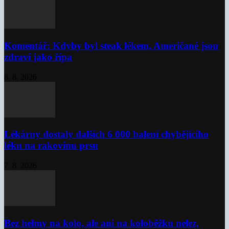
Komentář: Kdyby byl steak lékem, Američané jsou
zdraví jako řípa
8. 8. 2026
Lékárny dostaly dalších 6 000 balení chybějícího
léku na rakovinu prsu
7. 8. 2026
Bez helmy na kolo, ale ani na koloběžku nelez,