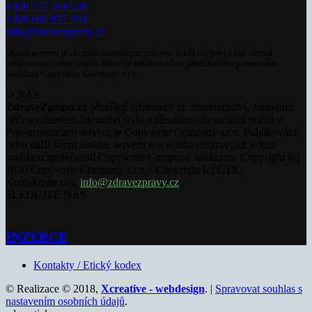
+420 777 264 528
+420 606 831 394
info@zdravezpravy.cz
Obsah serveru je chráněn autorským právem. Jakékoli jeho užití včetně
publikování nebo jiného šíření je zakázáno bez předchozího písemného
souhlasu Copywrite Company s.r.o.
O NÁS
ZdraveZpravy.cz
přinášejí informace ze zdravotnictví, zdravotní
péče a zdravého životního stylu s přesahem do sociální politiky.
Provozovatelem serveru je Copywrite Company s.r.o. Publikování
nebo další šíření obsahu serveru www.zdravezpravy.cz je bez
souhlasu společnosti Copywrite Company zakázáno. Copyright [c]
2020 Copywrite Company s.r.o. / Copyright [c] ČTK.
Kontaktujte nás:
info@zdravezpravy.cz
SLEDUJTE NÁS
INZERCE
Kontakty / Etický kodex
© Realizace © 2018,
Xcreative - webdesign
. |
Spravovat souhlas s
nastavením osobních údajů
.