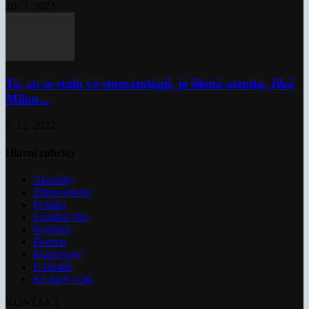
10. 3. 2023
To, co se stalo ve stomatologii, je šílená ostuda, říká
Milan...
5. 12. 2022
Hlavní rubriky
Aktuality
Zdravotnictví
Politika
Sociální věci
Pojištění
Pharma
Rozhovory
E-Health
Ke kávě i čaji
KONTAKT