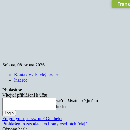
Trans
Sobota, 08. srpna 2026
Kontakty / Etický kodex
Inzerce
Přihlásit se
Vítejte! přihlášení k účtu
vaše uživatelské jméno
heslo
Forgot your password? Get help
Prohlášení o zásadách ochrany osobních údajů
Obnova hesla