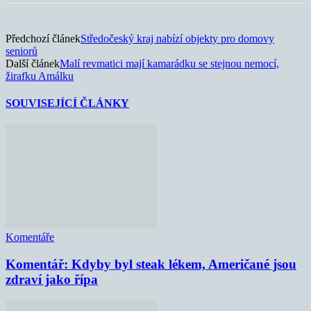
Předchozí článek
Středočeský kraj nabízí objekty pro domovy
seniorů
Další článek
Malí revmatici mají kamarádku se stejnou nemocí,
žirafku Amálku
SOUVISEJÍCÍ ČLÁNKY
Komentáře
Komentář: Kdyby byl steak lékem, Američané jsou
zdraví jako řípa