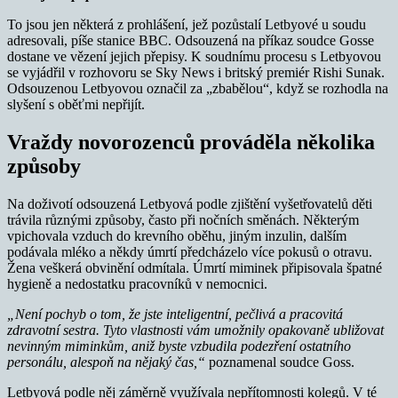
To jsou jen některá z prohlášení, jež pozůstalí Letbyové u soudu
adresovali, píše stanice BBC. Odsouzená na příkaz soudce Gosse
dostane ve vězení jejich přepisy. K soudnímu procesu s Letbyovou
se vyjádřil v rozhovoru se Sky News i britský premiér Rishi Sunak.
Odsouzenou Letbyovou označil za „zbabělou“, když se rozhodla na
slyšení s oběťmi nepřijít.
Vraždy novorozenců prováděla několika
způsoby
Na doživotí odsouzená Letbyová podle zjištění vyšetřovatelů děti
trávila různými způsoby, často při nočních směnách. Některým
vpichovala vzduch do krevního oběhu, jiným inzulin, dalším
podávala mléko a někdy úmrtí předcházelo více pokusů o otravu.
Žena veškerá obvinění odmítala. Úmrtí miminek připisovala špatné
hygieně a nedostatku pracovníků v nemocnici.
„Není pochyb o tom, že jste inteligentní, pečlivá a pracovitá
zdravotní sestra. Tyto vlastnosti vám umožnily opakovaně ubližovat
nevinným miminkům, aniž byste vzbudila podezření ostatního
personálu, alespoň na nějaký čas,“
poznamenal soudce Goss.
Letbyová podle něj záměrně využívala nepřítomnosti kolegů. V té