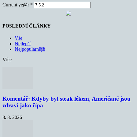
Current ye@r
*
POSLEDNÍ ČLÁNKY
Vše
Nejlepší
Nejpopulárnější
Více
Komentář: Kdyby byl steak lékem, Američané jsou
zdraví jako řípa
8. 8. 2026