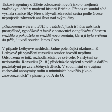
Tiskové agentury o 33leté odsouzené hovoří jako o „nejhorší
vražedkyni dětí“ v moderní historii Británie. Přenos ze soudní síně
vysílala stanice Sky News. Bývalá zdravotní sestra podle Gosse
neprojevila zármutek ani lítost nad svými činy.
„Odsouzená v červnu 2015 a v následujících třinácti měsících
promyšleně, vypočítavě a lstivě v nemocnici v anglickém Chesteru
vraždila a pokoušela se vraždit novorozeňata, která jí byla svěřena
do péče,“
uvedl soudce James Goss.
V případě Letbyové neshledal žádné polehčující okolnosti. K
Letbyové při vynášení rozsudku soudce hovořil nepřímo.
Odsouzená se totiž rozhodla zůstat ve své cele. Na slyšení se
nedostavila. Rozsudku [21.8.] předcházelo slyšení s rodiči a dalšími
pozůstalými po zavražděných dětech. V soudní síni se v zájmu
zachování anonymity rodin o miminkách hovořilo jako o
„novorozencích“ s písmeny od A do Q.