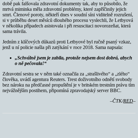
době pak falšovala zdravotní dokumenty tak, aby to působilo, že
mrtvá miminka měla zdravotní problémy, které zapříčinily jejich
smrt. Členové poroty, někteří dnes v soudní síni viditelně rozrušení,
si v průběhu deset měsíců dlouhého procesu vyslechli, že Letbyová
v několika případech asistovala i při resuscitaci novorozeňat, která
sama trávila.
Jedním z klíčových důkazů proti Letbyové byl ručně psaný vzkaz,
jenž u ní policie našla při zatýkání v roce 2018. Sama napsala:
„Schválně jsem je zabila, protože nejsem dost dobrá, abych
o ně pečovala!“
Zdravotní sestra se v něm také označila za „strašlivého“ a „zlého“
člověka, uvádí agentura Reuters. Trest doživotního odnětí svobody
bez nároku na předčasné propuštění je v britském trestním právu tím
nejvážnějším postihem, připomíná zpravodajský server BBC.
–ČTK/
RED
–