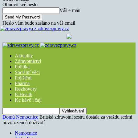
Obnovit své heslo
Váš e-mail
Heslo vám bude zasláno na váš email
zdravezpravy.cz
Aktuality
Zdravotnictví
Politika
Sociální věci
Pojištění
Pharma
Rozhovory
E-Health
Ke kávě i čaji
Domů
Nemocnice
Britská zdravotní sestra dostala za vraždu sedmi
novorozenců doživotí
Nemocnice