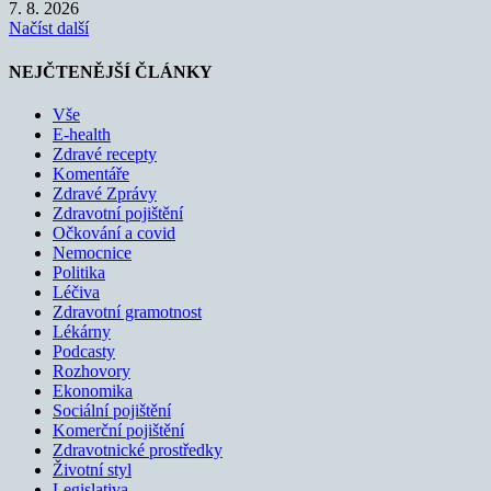
7. 8. 2026
Načíst další
NEJČTENĚJŠÍ ČLÁNKY
Vše
E-health
Zdravé recepty
Komentáře
Zdravé Zprávy
Zdravotní pojištění
Očkování a covid
Nemocnice
Politika
Léčiva
Zdravotní gramotnost
Lékárny
Podcasty
Rozhovory
Ekonomika
Sociální pojištění
Komerční pojištění
Zdravotnické prostředky
Životní styl
Legislativa