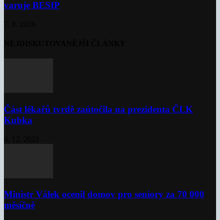
varuje BESIP
7. 8. 2026
NEJDISKUTOVANĚJŠÍ ČLÁNKY
Část lékařů tvrdě zaútočila na prezidenta ČLK
Kubka
6. 12. 2021
Ministr Válek ocenil domov pro seniory za 70 000
měsíčně