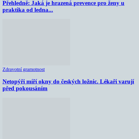
Přehledně: Jaká je hrazená prevence pro ženy u
praktika od ledna...
Zdravotní gramotnost
Netopýři míří okny do českých ložnic. Lékaři varují
před pokousáním