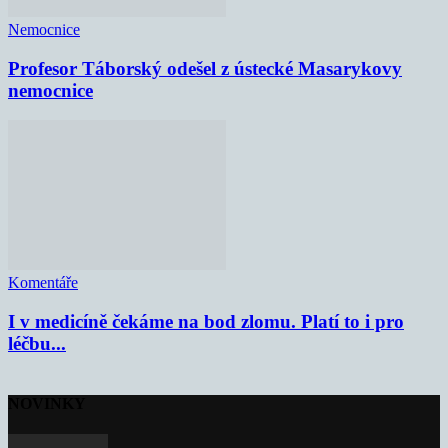
Nemocnice
Profesor Táborský odešel z ústecké Masarykovy
nemocnice
Komentáře
I v medicíně čekáme na bod zlomu. Platí to i pro
léčbu...
NOVINKY