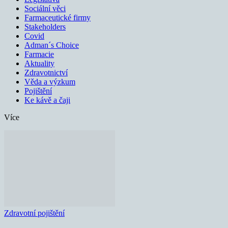
Sociální věci
Farmaceutické firmy
Stakeholders
Covid
Adman´s Choice
Farmacie
Aktuality
Zdravotnictví
Věda a výzkum
Pojištění
Ke kávě a čaji
Více
Zdravotní pojištění