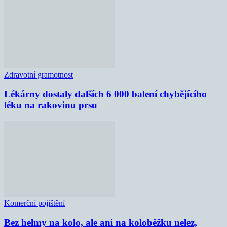
Zdravotní gramotnost
Lékárny dostaly dalších 6 000 balení chybějícího
léku na rakovinu prsu
Komerční pojištění
Bez helmy na kolo, ale ani na koloběžku nelez,