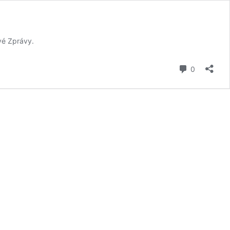
avé Zprávy.
komentář
0