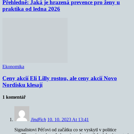
Přehledně: Jaká je hrazená prevence pro ženy u
praktika od ledna 2026
Ekonomika
Ceny akcií Eli Lilly rostou, ale ceny akcií Novo
Nordisku klesají
1 komentář
Jindřich
10. 10. 2023 At 13:41
Signalistovi Péťovi od začátku co se vyskytl v politice