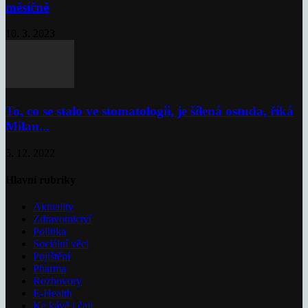
měsíčně
10. 3. 2023
To, co se stalo ve stomatologii, je šílená ostuda, říká
Milan...
5. 12. 2022
Hlavní rubriky
Aktuality
Zdravotnictví
Politika
Sociální věci
Pojištění
Pharma
Rozhovory
E-Health
Ke kávě i čaji