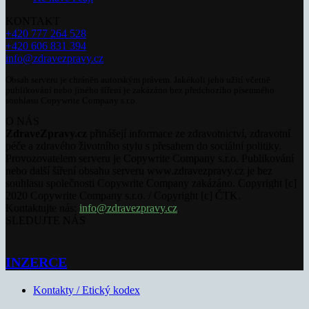
KONTAKT
+420 777 264 528
+420 606 831 394
info@zdravezpravy.cz
Obsah serveru je chráněn autorským právem. Jakékoli jeho užití včetně
publikování nebo jiného šíření je zakázáno bez předchozího písemného
souhlasu Copywrite Company s.r.o.
O NÁS
ZdraveZpravy.cz
přinášejí informace ze zdravotnictví, zdravotní
péče a zdravého životního stylu s přesahem do sociální politiky.
Provozovatelem serveru je Copywrite Company s.r.o. Publikování
nebo další šíření obsahu serveru www.zdravezpravy.cz je bez
souhlasu společnosti Copywrite Company zakázáno. Copyright [c]
2020 Copywrite Company s.r.o. / Copyright [c] ČTK.
Kontaktujte nás:
info@zdravezpravy.cz
SLEDUJTE NÁS
INZERCE
Kontakty / Etický kodex