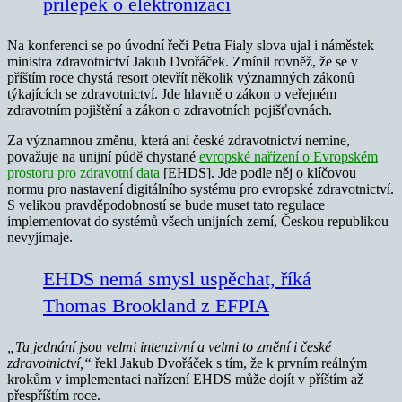
přílepek o elektronizaci
Na konferenci se po úvodní řeči Petra Fialy slova ujal i náměstek
ministra zdravotnictví Jakub Dvořáček. Zmínil rovněž, že se v
příštím roce chystá resort otevřít několik významných zákonů
týkajících se zdravotnictví. Jde hlavně o zákon o veřejném
zdravotním pojištění a zákon o zdravotních pojišťovnách.
Za významnou změnu, která ani české zdravotnictví nemine,
považuje na unijní půdě chystané
evropské nařízení o Evropském
prostoru pro zdravotní data
[EHDS]. Jde podle něj o klíčovou
normu pro nastavení digitálního systému pro evropské zdravotnictví.
S velikou pravděpodobností se bude muset tato regulace
implementovat do systémů všech unijních zemí, Českou republikou
nevyjímaje.
EHDS nemá smysl uspěchat, říká
Thomas Brookland z EFPIA
„Ta jednání jsou velmi intenzivní a velmi to změní i české
zdravotnictví,“
řekl Jakub Dvořáček s tím, že k prvním reálným
krokům v implementaci nařízení EHDS může dojít v příštím až
přespříštím roce.