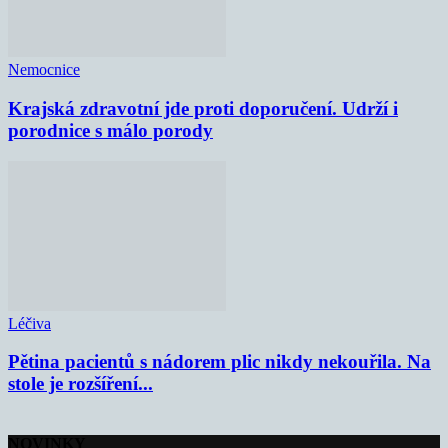
Nemocnice
Krajská zdravotní jde proti doporučení. Udrží i
porodnice s málo porody
Léčiva
Pětina pacientů s nádorem plic nikdy nekouřila. Na
stole je rozšíření...
NOVINKY