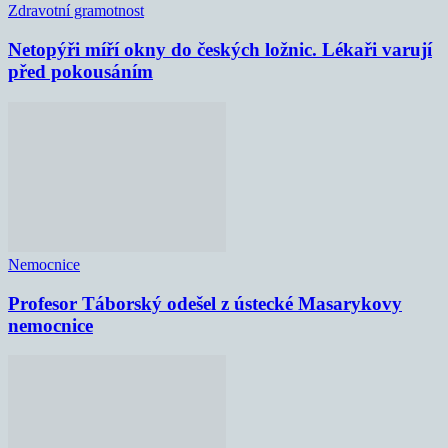
Zdravotní gramotnost
Netopýři míří okny do českých ložnic. Lékaři varují
před pokousáním
Nemocnice
Profesor Táborský odešel z ústecké Masarykovy
nemocnice