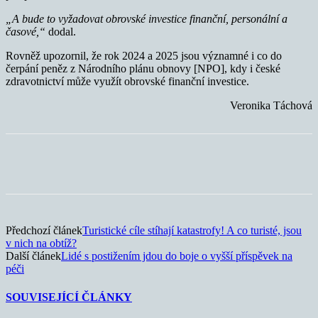
„A bude to vyžadovat obrovské investice finanční, personální a
časové,“
dodal.
Rovněž upozornil, že rok 2024 a 2025 jsou významné i co do
čerpání peněz z Národního plánu obnovy [NPO], kdy i české
zdravotnictví může využít obrovské finanční investice.
Veronika Táchová
Předchozí článek
Turistické cíle stíhají katastrofy! A co turisté, jsou
v nich na obtíž?
Další článek
Lidé s postižením jdou do boje o vyšší příspěvek na
péči
SOUVISEJÍCÍ ČLÁNKY