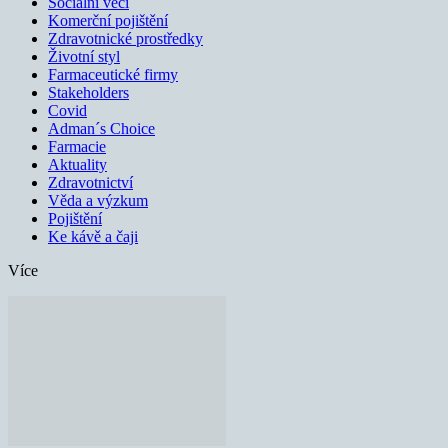
Sociální věci
Komerční pojištění
Zdravotnické prostředky
Životní styl
Farmaceutické firmy
Stakeholders
Covid
Adman´s Choice
Farmacie
Aktuality
Zdravotnictví
Věda a výzkum
Pojištění
Ke kávě a čaji
Více