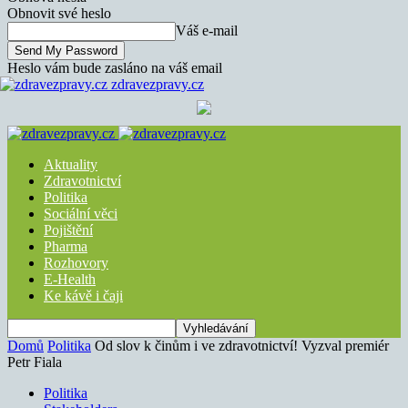
Obnovit své heslo
Váš e-mail
Heslo vám bude zasláno na váš email
zdravezpravy.cz
Aktuality
Zdravotnictví
Politika
Sociální věci
Pojištění
Pharma
Rozhovory
E-Health
Ke kávě i čaji
Domů
Politika
Od slov k činům i ve zdravotnictví! Vyzval premiér
Petr Fiala
Politika