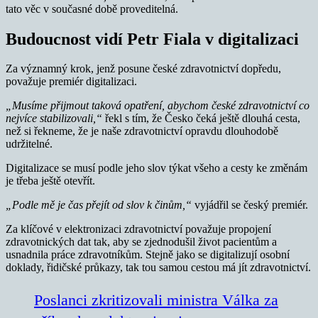
tato věc v současné době proveditelná.
Budoucnost vidí Petr Fiala v digitalizaci
Za významný krok, jenž posune české zdravotnictví dopředu,
považuje premiér digitalizaci.
„Musíme přijmout taková opatření, abychom české zdravotnictví co
nejvíce stabilizovali,“
řekl s tím, že Česko čeká ještě dlouhá cesta,
než si řekneme, že je naše zdravotnictví opravdu dlouhodobě
udržitelné.
Digitalizace se musí podle jeho slov týkat všeho a cesty ke změnám
je třeba ještě otevřít.
„Podle mě je čas přejít od slov k činům,“
vyjádřil se český premiér.
Za klíčové v elektronizaci zdravotnictví považuje propojení
zdravotnických dat tak, aby se zjednodušil život pacientům a
usnadnila práce zdravotníkům. Stejně jako se digitalizují osobní
doklady, řidičské průkazy, tak tou samou cestou má jít zdravotnictví.
Poslanci zkritizovali ministra Válka za