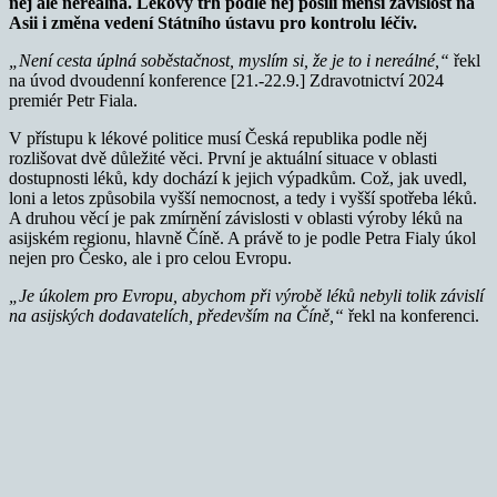
něj ale nereálná. Lékový trh podle něj posílí menší závislost na
Asii i změna vedení Státního ústavu pro kontrolu léčiv.
„Není cesta úplná soběstačnost, myslím si, že je to i nereálné,“
řekl
na úvod dvoudenní konference [21.-22.9.] Zdravotnictví 2024
premiér Petr Fiala.
V přístupu k lékové politice musí Česká republika podle něj
rozlišovat dvě důležité věci. První je aktuální situace v oblasti
dostupnosti léků, kdy dochází k jejich výpadkům. Což, jak uvedl,
loni a letos způsobila vyšší nemocnost, a tedy i vyšší spotřeba léků.
A druhou věcí je pak zmírnění závislosti v oblasti výroby léků na
asijském regionu, hlavně Číně. A právě to je podle Petra Fialy úkol
nejen pro Česko, ale i pro celou Evropu.
„Je úkolem pro Evropu, abychom při výrobě léků nebyli tolik závislí
na asijských dodavatelích, především na Číně,“
řekl na konferenci.