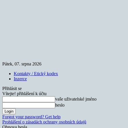
Pátek, 07. srpna 2026
Kontakty / Etický kodex
Inzerce
Přihlásit se
Vítejte! přihlášení k účtu
vaše uživatelské jméno
heslo
Forgot your password? Get help
Prohlášení o zásadách ochrany osobních údajů
Obnova hesla