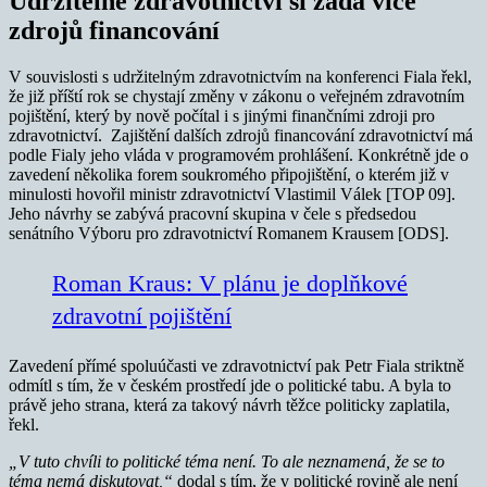
Udržitelné zdravotnictví si žádá více
zdrojů financování
V souvislosti s udržitelným zdravotnictvím na konferenci Fiala řekl,
že již příští rok se chystají změny v zákonu o veřejném zdravotním
pojištění, který by nově počítal i s jinými finančními zdroji pro
zdravotnictví. Zajištění dalších zdrojů financování zdravotnictví má
podle Fialy jeho vláda v programovém prohlášení. Konkrétně jde o
zavedení několika forem soukromého připojištění, o kterém již v
minulosti hovořil ministr zdravotnictví Vlastimil Válek [TOP 09].
Jeho návrhy se zabývá pracovní skupina v čele s předsedou
senátního Výboru pro zdravotnictví Romanem Krausem [ODS].
Roman Kraus: V plánu je doplňkové
zdravotní pojištění
Zavedení přímé spoluúčasti ve zdravotnictví pak Petr Fiala striktně
odmítl s tím, že v českém prostředí jde o politické tabu. A byla to
právě jeho strana, která za takový návrh těžce politicky zaplatila,
řekl.
„V tuto chvíli to politické téma není. To ale neznamená, že se to
téma nemá diskutovat,“
dodal s tím, že v politické rovině ale není