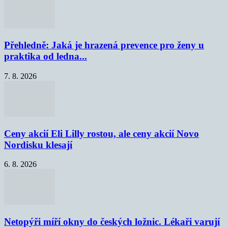
Přehledně: Jaká je hrazená prevence pro ženy u
praktika od ledna...
7. 8. 2026
Ceny akcií Eli Lilly rostou, ale ceny akcií Novo
Nordisku klesají
6. 8. 2026
Netopýři míří okny do českých ložnic. Lékaři varují