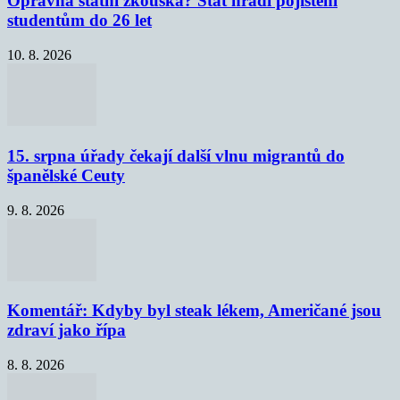
Opravná státní zkouška? Stát hradí pojištění
studentům do 26 let
10. 8. 2026
15. srpna úřady čekají další vlnu migrantů do
španělské Ceuty
9. 8. 2026
Komentář: Kdyby byl steak lékem, Američané jsou
zdraví jako řípa
8. 8. 2026