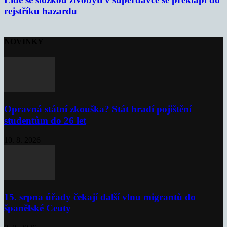
rejstříku hazardu
NOVINKY
Opravná státní zkouška? Stát hradí pojištění
studentům do 26 let
10. 8. 2026
15. srpna úřady čekají další vlnu migrantů do
španělské Ceuty