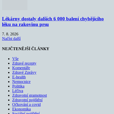
Lékárny dostaly dalších 6 000 balení chybějícího
léku na rakovinu prsu
7. 8. 2026
Načíst další
NEJČTENĚJŠÍ ČLÁNKY
Vše
Zdravé recepty
Komentáře
Zdravé Zprávy
E-health
Nemocnice
Politika
Léčiva
Zdravotní gramotnost
Zdravotní pojištění
Očkování a covid
Ekonomika
Sociální pojištění