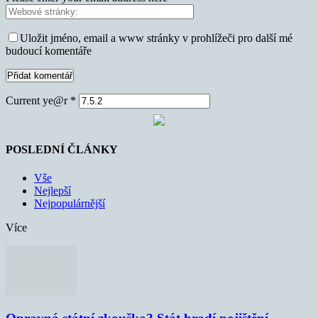
Uložit jméno, email a www stránky v prohlížeči pro další mé
budoucí komentáře
Current ye@r
*
POSLEDNÍ ČLÁNKY
Vše
Nejlepší
Nejpopulárnější
Více