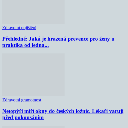
Zdravotní pojištění
Přehledně: Jaká je hrazená prevence pro ženy u
praktika od ledna...
Zdravotní gramotnost
Netopýři míří okny do českých ložnic. Lékaři varují
před pokousáním