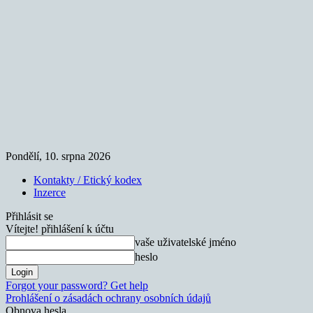
Pondělí, 10. srpna 2026
Kontakty / Etický kodex
Inzerce
Přihlásit se
Vítejte! přihlášení k účtu
vaše uživatelské jméno
heslo
Forgot your password? Get help
Prohlášení o zásadách ochrany osobních údajů
Obnova hesla