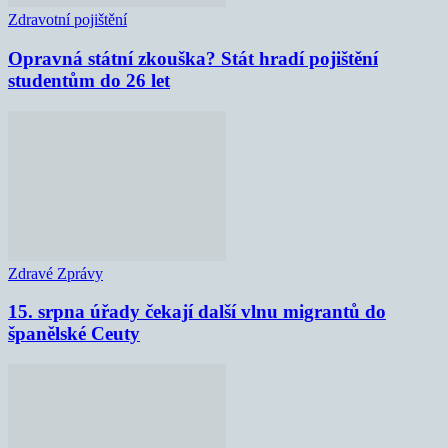
Zdravotní pojištění
Opravná státní zkouška? Stát hradí pojištění
studentům do 26 let
Zdravé Zprávy
15. srpna úřady čekají další vlnu migrantů do
španělské Ceuty