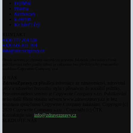
Pojištění
Pharma
Rozhovory
E-Health
Ke kávě i čaji
KONTAKT
+420 777 264 528
+420 606 831 394
info@zdravezpravy.cz
Obsah serveru je chráněn autorským právem. Jakékoli jeho užití včetně
publikování nebo jiného šíření je zakázáno bez předchozího písemného
souhlasu Copywrite Company s.r.o.
O NÁS
ZdraveZpravy.cz
přinášejí informace ze zdravotnictví, zdravotní
péče a zdravého životního stylu s přesahem do sociální politiky.
Provozovatelem serveru je Copywrite Company s.r.o. Publikování
nebo další šíření obsahu serveru www.zdravezpravy.cz je bez
souhlasu společnosti Copywrite Company zakázáno. Copyright [c]
2020 Copywrite Company s.r.o. / Copyright [c] ČTK.
Kontaktujte nás:
info@zdravezpravy.cz
SLEDUJTE NÁS