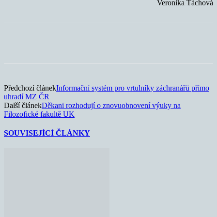
Veronika Táchová
Předchozí článek
Informační systém pro vrtulníky záchranářů přímo
uhradí MZ ČR
Další článek
Děkani rozhodují o znovuobnovení výuky na
Filozofické fakultě UK
SOUVISEJÍCÍ ČLÁNKY