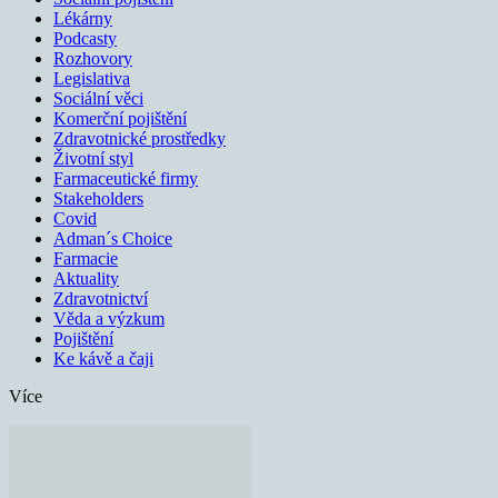
Lékárny
Podcasty
Rozhovory
Legislativa
Sociální věci
Komerční pojištění
Zdravotnické prostředky
Životní styl
Farmaceutické firmy
Stakeholders
Covid
Adman´s Choice
Farmacie
Aktuality
Zdravotnictví
Věda a výzkum
Pojištění
Ke kávě a čaji
Více