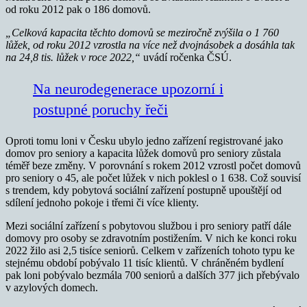
od roku 2012 pak o 186 domovů.
„Celková kapacita těchto domovů se meziročně zvýšila o 1 760
lůžek, od roku 2012 vzrostla na více než dvojnásobek a dosáhla tak
na 24,8 tis. lůžek v roce 2022,“
uvádí ročenka ČSÚ.
Na neurodegenerace upozorní i
postupné poruchy řeči
Oproti tomu loni v Česku ubylo jedno zařízení registrované jako
domov pro seniory a kapacita lůžek domovů pro seniory zůstala
téměř beze změny. V porovnání s rokem 2012 vzrostl počet domovů
pro seniory o 45, ale počet lůžek v nich poklesl o 1 638. Což souvisí
s trendem, kdy pobytová sociální zařízení postupně upouštějí od
sdílení jednoho pokoje i třemi či více klienty.
Mezi sociální zařízení s pobytovou službou i pro seniory patří dále
domovy pro osoby se zdravotním postižením. V nich ke konci roku
2022 žilo asi 2,5 tisíce seniorů. Celkem v zařízeních tohoto typu ke
stejnému období pobývalo 11 tisíc klientů. V chráněném bydlení
pak loni pobývalo bezmála 700 seniorů a dalších 377 jich přebývalo
v azylových domech.