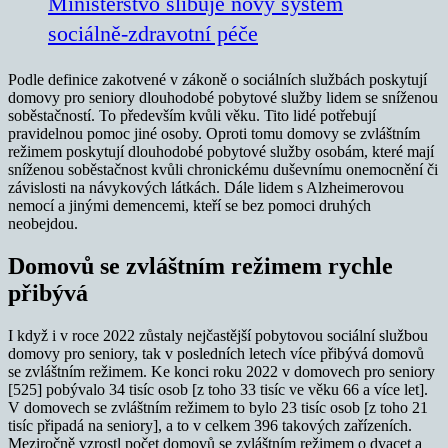
Ministerstvo slibuje nový systém
sociálně-zdravotní péče
Podle definice zakotvené v zákoně o sociálních službách poskytují
domovy pro seniory dlouhodobé pobytové služby lidem se sníženou
soběstačností. To především kvůli věku. Tito lidé potřebují
pravidelnou pomoc jiné osoby. Oproti tomu domovy se zvláštním
režimem poskytují dlouhodobé pobytové služby osobám, které mají
sníženou soběstačnost kvůli chronickému duševnímu onemocnění či
závislosti na návykových látkách. Dále lidem s Alzheimerovou
nemocí a jinými demencemi, kteří se bez pomoci druhých
neobejdou.
Domovů se zvláštním režimem rychle
přibývá
I když i v roce 2022 zůstaly nejčastější pobytovou sociální službou
domovy pro seniory, tak v posledních letech více přibývá domovů
se zvláštním režimem. Ke konci roku 2022 v domovech pro seniory
[525] pobývalo 34 tisíc osob [z toho 33 tisíc ve věku 66 a více let].
V domovech se zvláštním režimem to bylo 23 tisíc osob [z toho 21
tisíc připadá na seniory], a to v celkem 396 takových zařízeních.
Meziročně vzrostl počet domovů se zvláštním režimem o dvacet a