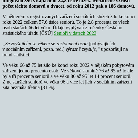
fungovalo 396 s kapacitou 24,8 tisíce lůžek. Meziročně vzrostl
počet těchto domovů o dvacet, od roku 2012 pak o 186 domovů.
V některém z registrovaných zařízení sociálních služeb žilo ke konci
roku 2022 celkem 57,6 tisíce seniorů. To je 2,8 procenta ze všech
osob starších 66 let věku. Údaje vyplývají z ročenky Českého
statistického úřadu [ČSÚ]
Senioři v datech 2023
.
„Se zvyšujícím se věkem se zastoupení osob
[pobývajících
v sociálním zařízení, pozn. red.]
výrazně zvyšuje,“
upozorňují na
trend statistici.
Ve věku 66 až 75 let žilo ke konci roku 2022 v nějakém pobytovém
zařízení jedno procento osob. Ve věkové skupině 76 až 85 už to ale
byla tři procenta seniorů a ve věku 86 až 95 let 14 procent seniorů.
Z nejstarších seniorů ve věku 96 a více let jich v sociálním zařízení
žila bezmála třetina [31 %].