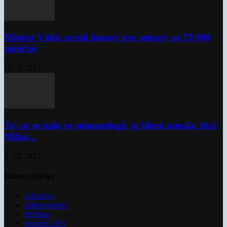
Ministr Válek ocenil domov pro seniory za 70 000
měsíčně
10. 3. 2023
To, co se stalo ve stomatologii, je šílená ostuda, říká
Milan...
5. 12. 2022
Hlavní rubriky
Aktuality
Zdravotnictví
Politika
Sociální věci