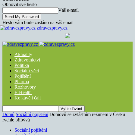
Obnovit své heslo
Váš e-mail
Heslo vám bude zasláno na váš email
zdravezpravy.cz
Aktuality
Zdravotnictví
Politika
Sociální věci
Pojištění
Pharma
Rozhovory
E-Health
Ke kávě i čaji
Domů
Sociální pojištění
Domovů se zvláštním režimem v Česku
rychle přibývá
Sociální pojištění