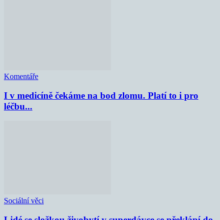
Komentáře
I v medicíně čekáme na bod zlomu. Platí to i pro
léčbu...
Sociální věci
Lidé se složkou živobytí v superdávce se překlápí do