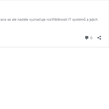
ace se ale nadále vyznačuje roztříštěností IT systémů a jejich
komentář
0