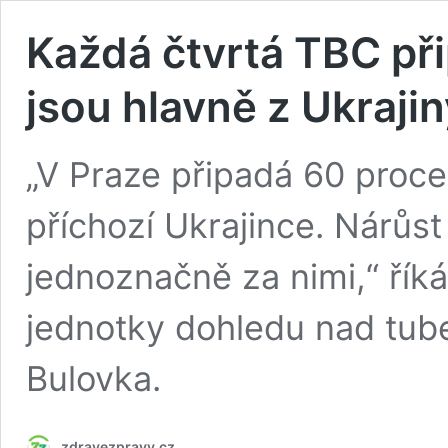
Každá čtvrtá TBC při
jsou hlavně z Ukrajin
„V Praze připadá 60 proc
příchozí Ukrajince. Nárůs
jednoznačně za nimi,“ říká
jednotky dohledu nad tub
Bulovka.
zdravezpravy.cz