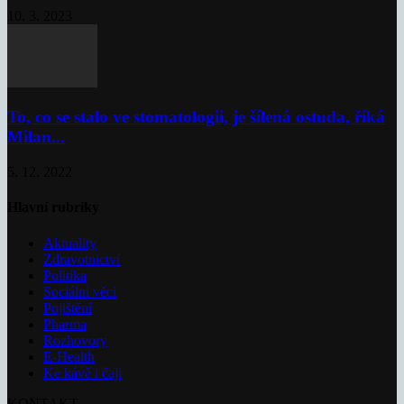
10. 3. 2023
To, co se stalo ve stomatologii, je šílená ostuda, říká
Milan...
5. 12. 2022
Hlavní rubriky
Aktuality
Zdravotnictví
Politika
Sociální věci
Pojištění
Pharma
Rozhovory
E-Health
Ke kávě i čaji
KONTAKT