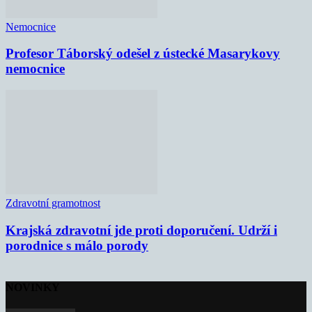
Nemocnice
Profesor Táborský odešel z ústecké Masarykovy
nemocnice
Zdravotní gramotnost
Krajská zdravotní jde proti doporučení. Udrží i
porodnice s málo porody
NOVINKY