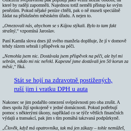
které by raději zapomněli. Najednou totiž neměli přístup ke svým
penězům. Pokud nějaké peníze chtěli, pak o ně museli speciálně
žádat na příslušném městském úřadu. A nejen to.
„
Omezovali nás, abychom se s Kájou stýkali. Bylo to tam fakt
strašný
,“ vzpomíná Jaroslav.
Paní Kamila slova dnes již svého manžela doplňuje, že jí v domově
tehdy rázem sebrali i příspěvek na péči.
„
Nemohla jsem nic. Dostávala jsem příspěvek na péči, ale byl mi
sebrán, nikdo mi nic neřekl. Kapesné jsme dostávali jen 50 korun za
měsíc,
“ říká.
Stát se hojí na zdravotně postižených,
ruší jim i vratku DPH u auta
Nakonec se jim podařilo omezení svéprávnosti pro oba zrušit. A
dnes spolu žijí spokojeně v jedné domácnosti. Pokud potřebují
pomoc s některými úkony, například co se týče větších finančních
výdajů a transakcí, pak jim s tím pomáhá takzvaná podpůrkyně.
„
Člověk, když má opatrovníka, tak má jen zákazy – tohle nemůžeš,