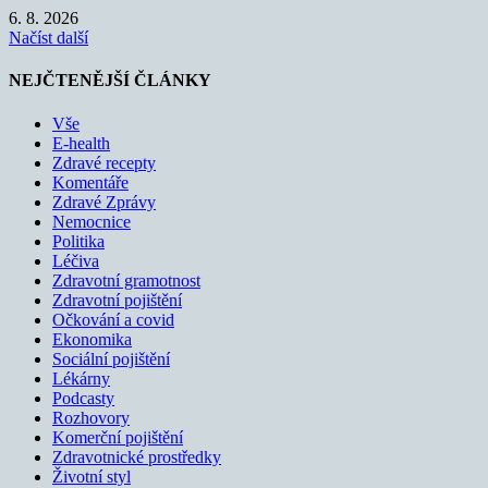
6. 8. 2026
Načíst další
NEJČTENĚJŠÍ ČLÁNKY
Vše
E-health
Zdravé recepty
Komentáře
Zdravé Zprávy
Nemocnice
Politika
Léčiva
Zdravotní gramotnost
Zdravotní pojištění
Očkování a covid
Ekonomika
Sociální pojištění
Lékárny
Podcasty
Rozhovory
Komerční pojištění
Zdravotnické prostředky
Životní styl