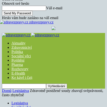
Obnovit své heslo
Váš e-mail
Heslo vám bude zasláno na váš email
zdravezpravy.cz
Aktuality
Zdravotnictví
Politika
Sociální věci
Pojištění
Pharma
Rozhovory
E-Health
Ke kávě i čaji
Domů
Legislativa
Zdravotně postižené soudy zbavují svéprávnosti,
často zbytečně
Legislativa