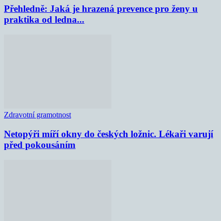
Přehledně: Jaká je hrazená prevence pro ženy u
praktika od ledna...
Zdravotní gramotnost
Netopýři míří okny do českých ložnic. Lékaři varují
před pokousáním