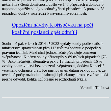
některým z členů domácnosti došlo ve 147 případech a dohody o
nápomoci využily soudy v jednačtyřiceti případech. A pouze v 78
případech došlo v roce 2022 k navrácení svéprávnosti.
Opoziční návrhy k příspěvku na péči
koaliční poslanci opět odmítli
Souhrnně pak v letech 2014 až 2022 vydaly soudy podle statistik
ministerstva spravedlnosti přes 113 tisíc rozhodnutí o podpoře v
právním jednání. Mezi nimi jednoznačně převažuje omezení
svéprávnosti. K němu soudy přistoupily v 89 tisících případech [78
%]. Jako nečastější alternativu pak v 18 tisících případech [16 %]
zvolily opatrovnictví bez omezení svéprávnosti, dodává Kancelář
veřejného ochránce práv. Ke jmenovaným datům pak doplňuje, že
uvedené počty rozhodnutí zahrnují i přezkumy, proto se z čísel nedá
přesně odvodit, kolika lidí přesně se rozhodnutí týkala.
Veronika Táchová