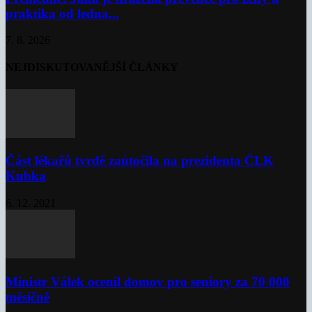
praktika od ledna...
7. 8. 2026
NEJDISKUTOVANĚJŠÍ ČLÁNKY
Část lékařů tvrdě zaútočila na prezidenta ČLK
Kubka
6. 12. 2021
Ministr Válek ocenil domov pro seniory za 70 000
měsíčně