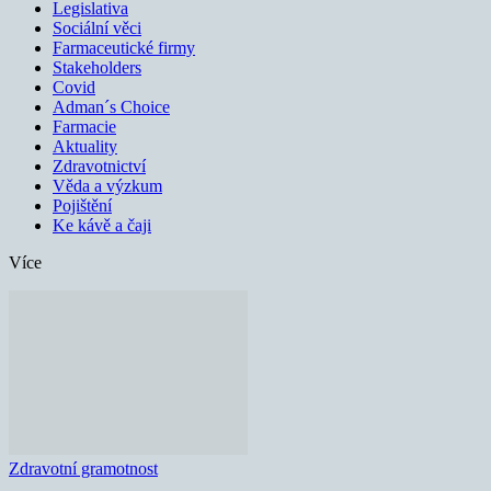
Legislativa
Sociální věci
Farmaceutické firmy
Stakeholders
Covid
Adman´s Choice
Farmacie
Aktuality
Zdravotnictví
Věda a výzkum
Pojištění
Ke kávě a čaji
Více
Zdravotní gramotnost