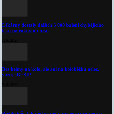
Lékárny dostaly dalších 6 000 balení chybějícího
léku na rakovinu prsu
7. 8. 2026
Bez helmy na kolo, ale ani na koloběžku nelez,
varuje BESIP
7. 8. 2026
Přehledně: Jaká je hrazená prevence pro ženy u