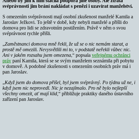
Anebo by jim k nim stačila podpora jiné osoby. Ale ztráta
svéprávnosti jim brání nakládat s penězi i uzavírat manželství.
S omezením svéprávnosti mají osobní zkušenost manželé Kamila a
Jaroslav Ježkovi. To ještě v době, kdy nebyli manželé a přišli do
domova pro lidi se zdravotním postižením. Právě v něm o svou
svéprávnost rychle přišli.
„
Zaměstnanci domova mně řekli, že už se o nic nemám starat, a
prostě mě omezili. Nevysvětlili mi to, v podstatě neřekli vůbec nic.
Ani v jakém rozsahu jsem omezena
,“ popsala
veřejnému ochránci
práv
paní Kamila, která se se svým manželem seznámila při pobytu
v domově. A podobné zkušenosti s omezením osobních práv má i
pan Jaroslav.
„
Když jsem do domova přišel, byl jsem svéprávný. Po týdnu už ne, i
když jsem nic neprovedl. Nic je nezajímalo. Pro ně bylo nejlepší
všechny omezit, ať mají klid,
“ přibližuje praktiky daného ústavního
zařízení pan Jaroslav.