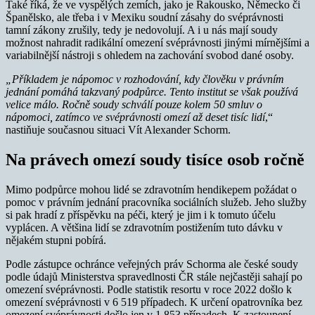
Také říká, že ve vyspělých zemích, jako je Rakousko, Německo či
Španělsko, ale třeba i v Mexiku soudní zásahy do svéprávnosti
tamní zákony zrušily, tedy je nedovolují. A i u nás mají soudy
možnost nahradit radikální omezení svéprávnosti jinými mírnějšími a
variabilnější nástroji s ohledem na zachování svobod dané osoby.
„Příkladem je nápomoc v rozhodování, kdy člověku v právním
jednání pomáhá takzvaný podpůrce. Tento institut se však používá
velice málo. Ročně soudy schválí pouze kolem 50 smluv o
nápomoci, zatímco ve svéprávnosti omezí až deset tisíc lidí
,“
nastiňuje současnou situaci Vít Alexander Schorm.
Na právech omezí soudy tisíce osob ročně
Mimo podpůrce mohou lidé se zdravotním hendikepem požádat o
pomoc v právním jednání pracovníka sociálních služeb. Jeho služby
si pak hradí z příspěvku na péči, který je jim i k tomuto účelu
vyplácen. A většina lidí se zdravotním postižením tuto dávku v
nějakém stupni pobírá.
Podle zástupce ochránce veřejných práv Schorma ale české soudy
podle údajů Ministerstva spravedlnosti ČR stále nejčastěji sahají po
omezení svéprávnosti. Podle statistik resortu v roce 2022 došlo k
omezení svéprávnosti v 6 519 případech. K určení opatrovníka bez
omezení svéprávnosti došlo jen v 1 853 případech. K zastoupení