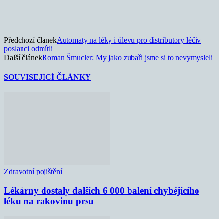
Předchozí článek
Automaty na léky i úlevu pro distributory léčiv
poslanci odmítli
Další článek
Roman Šmucler: My jako zubaři jsme si to nevymysleli
SOUVISEJÍCÍ ČLÁNKY
Zdravotní pojištění
Lékárny dostaly dalších 6 000 balení chybějícího
léku na rakovinu prsu