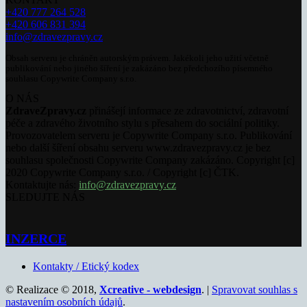
+420 777 264 528
+420 606 831 394
info@zdravezpravy.cz
Obsah serveru je chráněn autorským právem. Jakékoli jeho užití včetně
publikování nebo jiného šíření je zakázáno bez předchozího písemného
souhlasu Copywrite Company s.r.o.
O NÁS
ZdraveZpravy.cz
přinášejí informace ze zdravotnictví, zdravotní
péče a zdravého životního stylu s přesahem do sociální politiky.
Provozovatelem serveru je Copywrite Company s.r.o. Publikování
nebo další šíření obsahu serveru www.zdravezpravy.cz je bez
souhlasu společnosti Copywrite Company zakázáno. Copyright [c]
2020 Copywrite Company s.r.o. / Copyright [c] ČTK.
Kontaktujte nás:
info@zdravezpravy.cz
SLEDUJTE NÁS
INZERCE
Kontakty / Etický kodex
© Realizace © 2018,
Xcreative - webdesign
. |
Spravovat souhlas s
nastavením osobních údajů
.