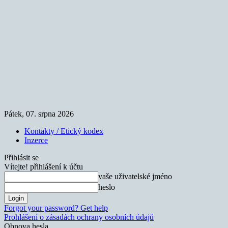
Pátek, 07. srpna 2026
Kontakty / Etický kodex
Inzerce
Přihlásit se
Vítejte! přihlášení k účtu
vaše uživatelské jméno
heslo
Forgot your password? Get help
Prohlášení o zásadách ochrany osobních údajů
Obnova hesla