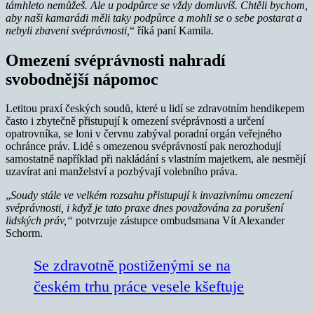
támhleto nemůžeš. Ale u podpůrce se vždy domluvíš. Chtěli bychom,
aby naši kamarádi měli taky podpůrce a mohli se o sebe postarat a
nebyli zbaveni svéprávnosti,
“ říká paní Kamila.
Omezení svéprávnosti nahradí
svobodnější nápomoc
Letitou praxí českých soudů, které u lidí se zdravotním hendikepem
často i zbytečně přistupují k omezení svéprávnosti a určení
opatrovníka, se loni v červnu zabýval poradní orgán veřejného
ochránce práv. Lidé s omezenou svéprávností pak nerozhodují
samostatně například při nakládání s vlastním majetkem, ale nesmějí
uzavírat ani manželství a pozbývají volebního práva.
„
Soudy stále ve velkém rozsahu přistupují k invazivnímu omezení
svéprávnosti, i když je tato praxe dnes považována za porušení
lidských práv,“
potvrzuje zástupce ombudsmana Vít Alexander
Schorm.
Se zdravotně postiženými se na
českém trhu práce vesele kšeftuje