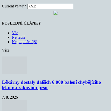
Current ye@r
*
POSLEDNÍ ČLÁNKY
Vše
Nejlepší
Nejpopulárnější
Více
Lékárny dostaly dalších 6 000 balení chybějícího
léku na rakovinu prsu
7. 8. 2026