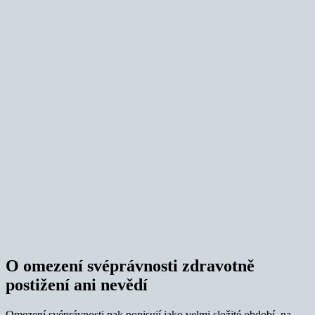
O omezení svéprávnosti zdravotně
postižení ani nevědí
Omezení svéprávnosti pak popisují jako velmi složité období, na