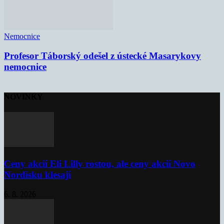
Nemocnice
Profesor Táborský odešel z ústecké Masarykovy
nemocnice
NOVINKY
Ceny akcií Eli Lilly rostou, ale ceny akcií Novo
Nordisku klesají
6. 8. 2026