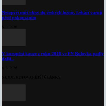
Netopýři míří okny do českých ložnic. Lékaři varují
před pokousáním
6. 8. 2026
V korupční kauze z roku 2018 ve FN Bulovka padly
další...
6. 8. 2026
NEJDISKUTOVANĚJŠÍ ČLÁNKY