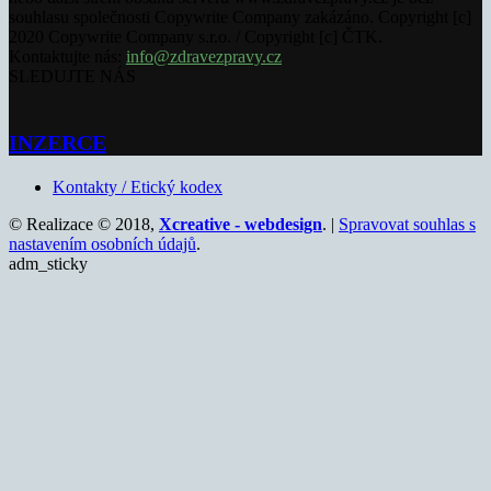
souhlasu společnosti Copywrite Company zakázáno. Copyright [c]
2020 Copywrite Company s.r.o. / Copyright [c] ČTK.
Kontaktujte nás:
info@zdravezpravy.cz
SLEDUJTE NÁS
INZERCE
Kontakty / Etický kodex
© Realizace © 2018,
Xcreative - webdesign
. |
Spravovat souhlas s
nastavením osobních údajů
.
adm_sticky