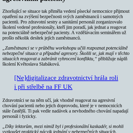
Zhoršující se situace tak přiměla vedení písecké nemocnice přijmout
opatření na zvýšení bezpečnosti svých zaměstnanců i samotných
pacientů. Pro zdravotní sestry a sanitární personál zorganizovalo
školení vedené profesionály, kteří jim poradí, jak jednat a reagovat
na potenciálně nebezpečné pacienty. A vzdělávacím seminářem už
prošlo několik desítek jejích zaměstnanců.
„Zaměstnanci se v průběhu workshopu učili rozpoznat potenciálně
nebezpečné situace a případné agresory. Školili se, jak mají v těchto
situacích reagovat a zabránit vyhrocení konfliktu,“
přibližuje náplň
školení Květoslava Slabáková.
[Ne]digitalizace zdravotnictví hrála roli
i při střelbě na FF UK
Zdravotníci se na něm učí, jak vhodně reagovat na agresivní
chování pacientů nebo jejich doprovodu, které je v nemocnicích
stále častější. Ti pak vedle nadávek a nevhodného chování napadají
personál i fyzicky.
„Díky lektorům, mezi nimiž byl i profesionální kaskadér, si mohli
vyzkoušet praktický nácvik jednání v nebezpečných situacích.