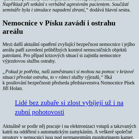
Například při setkání s verbálně agresivním pacientem. Součástí
semináře byla i simulace napadení zbraní,“
dodává hlavní sestra.
Nemocnice v Písku zavádí i ostrahu
areálu
Mezi další aktuální opatření zvyšující bezpečnost nemocnice i jejího
areálu patří zavedení průběžných kontrol nemocničních objektů
patrolami. Pro případ krizových situací si zajistila nemocnice
výjezdovou službu ostrahy.
„Pokud je potřeba, naši zaměstnanci si mohou na pomoc v krizové
situaci přivolat ostrahu, to v rámci služby výjezdů,“
říká
k posilování bezpečnosti předseda představenstva Nemocnice Písek
Jiří Holan.
Lidé bez zubaře si zlost vybíjejí už i na
zubní pohotovosti
Aktuálně se podle něj pracuje i na elektronizaci vstupů a takzvaných
katrů na oddělení s automatickým zamykáním. A veškeré společné
prostory v nemocnici jsou pod permanentním monitoringem kamer.