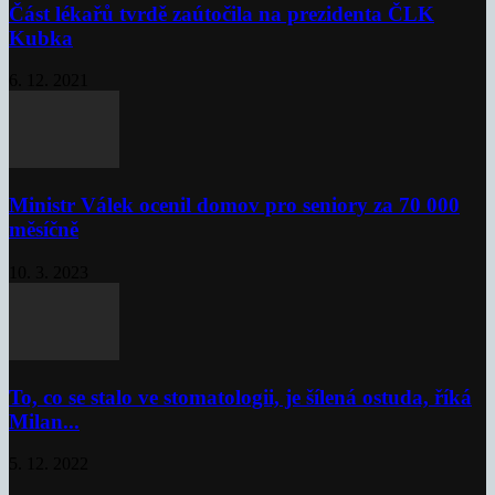
Část lékařů tvrdě zaútočila na prezidenta ČLK
Kubka
6. 12. 2021
Ministr Válek ocenil domov pro seniory za 70 000
měsíčně
10. 3. 2023
To, co se stalo ve stomatologii, je šílená ostuda, říká
Milan...
5. 12. 2022