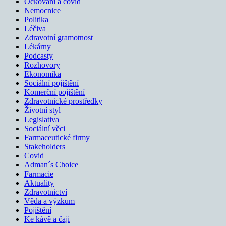
Očkování a covid
Nemocnice
Politika
Léčiva
Zdravotní gramotnost
Lékárny
Podcasty
Rozhovory
Ekonomika
Sociální pojištění
Komerční pojištění
Zdravotnické prostředky
Životní styl
Legislativa
Sociální věci
Farmaceutické firmy
Stakeholders
Covid
Adman´s Choice
Farmacie
Aktuality
Zdravotnictví
Věda a výzkum
Pojištění
Ke kávě a čaji