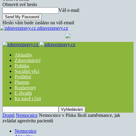
Obnovit své heslo
Váš e-mail
Heslo vám bude zasláno na váš email
zdravezpravy.cz
Aktuality
Zdravotnictví
Politika
Sociální věci
Pojištění
Pharma
Rozhovory
E-Health
Ke kávě i čaji
Domů
Nemocnice
Nemocnice v Písku školí zaměstnance, jak
zvládat agresivitu pacientů
Nemocnice