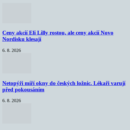
Ceny akcií Eli Lilly rostou, ale ceny akcií Novo
Nordisku klesají
6. 8. 2026
Netopýři míří okny do českých ložnic. Lékaři varují
před pokousáním
6. 8. 2026