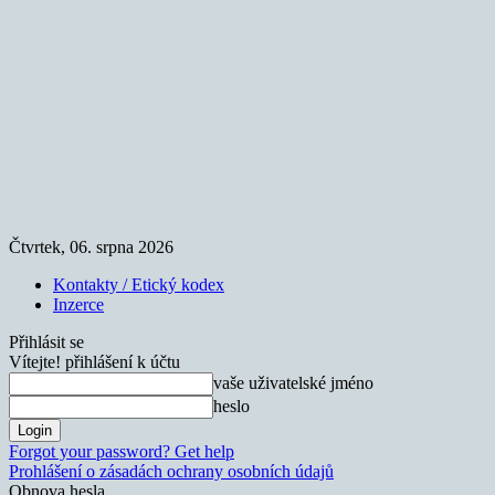
Čtvrtek, 06. srpna 2026
Kontakty / Etický kodex
Inzerce
Přihlásit se
Vítejte! přihlášení k účtu
vaše uživatelské jméno
heslo
Forgot your password? Get help
Prohlášení o zásadách ochrany osobních údajů
Obnova hesla