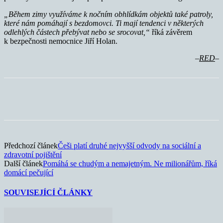
„Během zimy využíváme k nočním obhlídkám objektů také patroly,
které nám pomáhají s bezdomovci. Ti mají tendenci v některých
odlehlých částech přebývat nebo se srocovat,“
říká závěrem
k bezpečnosti nemocnice Jiří Holan.
–
RED
–
Předchozí článek
Češi platí druhé nejvyšší odvody na sociální a
zdravotní pojištění
Další článek
Pomáhá se chudým a nemajetným. Ne milionářům, říká
domácí pečující
SOUVISEJÍCÍ ČLÁNKY