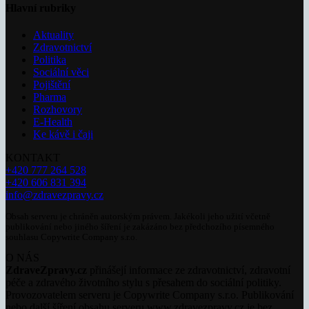
Hlavní rubriky
Aktuality
Zdravotnictví
Politika
Sociální věci
Pojištění
Pharma
Rozhovory
E-Health
Ke kávě i čaji
KONTAKT
+420 777 264 528
+420 606 831 394
info@zdravezpravy.cz
Obsah serveru je chráněn autorským právem. Jakékoli jeho užití včetně
publikování nebo jiného šíření je zakázáno bez předchozího písemného
souhlasu Copywrite Company s.r.o.
O NÁS
ZdraveZpravy.cz
přinášejí informace ze zdravotnictví, zdravotní
péče a zdravého životního stylu s přesahem do sociální politiky.
Provozovatelem serveru je Copywrite Company s.r.o. Publikování
nebo další šíření obsahu serveru www.zdravezpravy.cz je bez