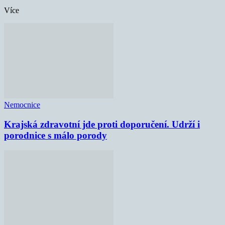
Více
Nemocnice
Krajská zdravotní jde proti doporučení. Udrží i
porodnice s málo porody