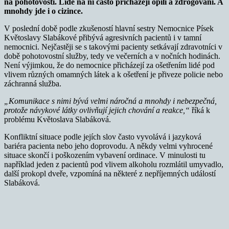
na pohotovosti. Lidé na ni často přicházejí opilí a zdrogovaní. A
mnohdy jde i o cizince.
V poslední době podle zkušeností hlavní sestry Nemocnice Písek
Květoslavy Slabákové přibývá agresivních pacientů i v tamní
nemocnici. Nejčastěji se s takovými pacienty setkávají zdravotníci v
době pohotovostní služby, tedy ve večerních a v nočních hodinách.
Není výjimkou, že do nemocnice přicházejí za ošetřením lidé pod
vlivem různých omamných látek a k ošetření je přiveze policie nebo
záchranná služba.
„Komunikace s nimi
bývá velmi náročná a mnohdy i nebezpečná,
protože návykové látky ovlivňují jejich chování a reakce,“
říká k
problému Květoslava Slabáková.
Konfliktní situace podle jejích slov často vyvolává i jazyková
bariéra pacienta nebo jeho doprovodu. A někdy velmi vyhrocené
situace skončí i poškozením vybavení ordinace. V minulosti tu
například jeden z pacientů pod vlivem alkoholu rozmlátil umyvadlo,
další prokopl dveře, vzpomíná na některé z nepříjemných událostí
Slabáková.