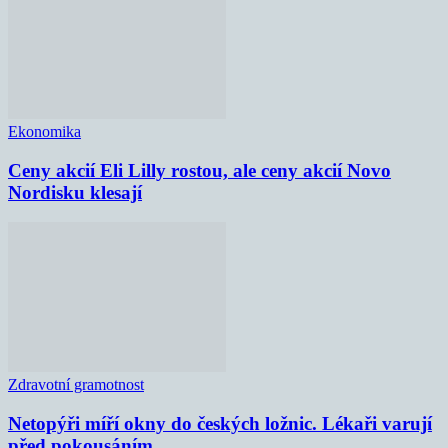
Ekonomika
Ceny akcií Eli Lilly rostou, ale ceny akcií Novo
Nordisku klesají
Zdravotní gramotnost
Netopýři míří okny do českých ložnic. Lékaři varují
před pokousáním