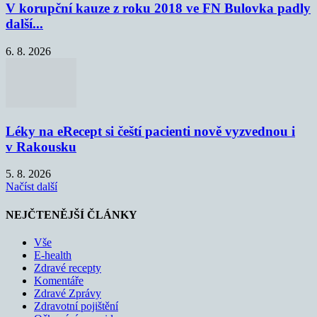
V korupční kauze z roku 2018 ve FN Bulovka padly
další...
6. 8. 2026
Léky na eRecept si čeští pacienti nově vyzvednou i
v Rakousku
5. 8. 2026
Načíst další
NEJČTENĚJŠÍ ČLÁNKY
Vše
E-health
Zdravé recepty
Komentáře
Zdravé Zprávy
Zdravotní pojištění