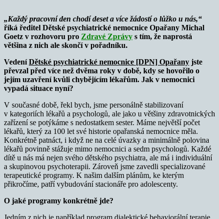
„Každý pracovní den chodí deset a více žádostí o lůžko u nás,“
říká ředitel Dětské psychiatrické nemocnice Opařany Michal
Goetz v rozhovoru pro
Zdravé Zprávy
s tím, že naprostá
většina z nich ale skončí v pořadníku.
Vedení
Dětské psychiatrické nemocnice [DPN] Opařany
jste
převzal před více než dvěma roky v době, kdy se hovořilo o
jejím uzavření kvůli chybějícím lékařům. Jak v nemocnici
vypadá situace nyní?
V současné době, řekl bych, jsme personálně stabilizovaní
v kategoriích lékařů a psychologů, ale jako u většiny zdravotnických
zařízení se potýkáme s nedostatkem sester. Máme největší počet
lékařů, který za 100 let své historie opařanská nemocnice měla.
Konkrétně patnáct, i když ne na celé úvazky a minimálně polovina
lékařů povinně stážuje mimo nemocnici a sedm psychologů. Každé
dítě u nás má nejen svého dětského psychiatra, ale má i individuální
a skupinovou psychoterapii. Zároveň jsme zavedli specializované
terapeutické programy. K našim dalším plánům, ke kterým
přikročíme, patří vybudování stacionáře pro adolescenty.
O jaké programy konkrétně jde?
Jedním z nich je například program dialektické behaviorální terapie.