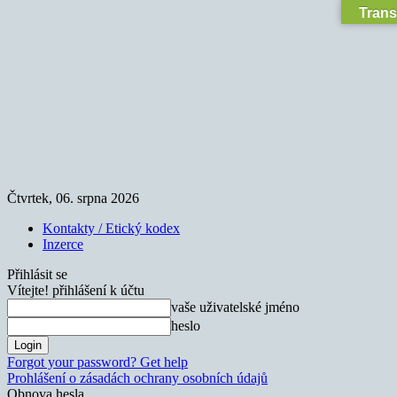
Trans
Čtvrtek, 06. srpna 2026
Kontakty / Etický kodex
Inzerce
Přihlásit se
Vítejte! přihlášení k účtu
vaše uživatelské jméno
heslo
Forgot your password? Get help
Prohlášení o zásadách ochrany osobních údajů
Obnova hesla