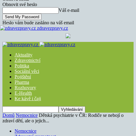
Obnovit své heslo
Váš e-mail
Heslo vám bude zasláno na váš email
zdravezpravy.cz
Aktuality
Zdravotnictví
Politika
Sociální věci
Pojištění
Pharma
Rozhovory
E-Health
Ke kávě i čaji
Domů
Nemocnice
Dětská psychiatrie v ČR: Rodiče se nebojí o
zdraví dětí, ale o jejich...
Nemocnice