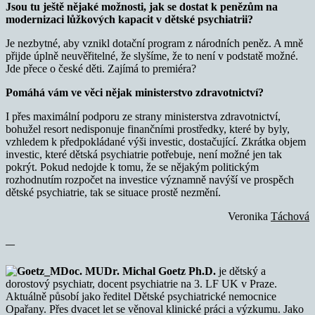
Jsou tu ještě nějaké možnosti, jak se dostat k penězům na
modernizaci lůžkových kapacit v dětské psychiatrii?
Je nezbytné, aby vznikl dotační program z národních peněz. A mně
přijde úplně neuvěřitelné, že slyšíme, že to není v podstatě možné.
Jde přece o české děti. Zajímá to premiéra?
Pomáhá vám ve věci nějak ministerstvo zdravotnictví?
I přes maximální podporu ze strany ministerstva zdravotnictví,
bohužel resort nedisponuje finančními prostředky, které by byly,
vzhledem k předpokládané výši investic, dostačující. Zkrátka objem
investic, které dětská psychiatrie potřebuje, není možné jen tak
pokrýt. Pokud nedojde k tomu, že se nějakým politickým
rozhodnutím rozpočet na investice významně navýší ve prospěch
dětské psychiatrie, tak se situace prostě nezmění.
Veronika
Táchová
—
Doc. MUDr. Michal Goetz Ph.D.
je dětský a
dorostový psychiatr, docent psychiatrie na 3. LF UK v Praze.
Aktuálně působí jako ředitel Dětské psychiatrické nemocnice
Opařany. Přes dvacet let se věnoval klinické práci a výzkumu. Jako