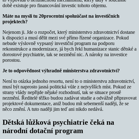
době existuje pro financování investic tohoto objemu.
Máte na mysli tu 20procentní spoluúčast na investičních
projektech?
Nejenom ji. Jde o rozpočet, který ministerstvo zdravotnictví dostane
k dispozici a musí dělit mezi své přímo řízené organizace. Pokud
nebude výslovně vypsaný investiční program na podporu
rekonstrukce a modernizace, já bych řekl humanizace stanic dětské a
dorostové psychiatrie, tak se nezmění nic. A nároky na investice
porostou.
Je to odpovědnost výhradně ministerstva zdravotnictví?
Není to otázka jednoho resortu, není to o ministerstvu zdravotnictví,
musí být naprosto jasná politická vůle z nejvyšších míst. Pokud ze
strany vlády nepřijde nějaké rozhodnutí, tak se situace prostě
nezmění. Ředitelé těžko budou zadávat studie a odvážně připravovat
projektové dokumentace, aniž budou mít sebemenší naději, že se
něco změní. A tuto naději jim teď ani nikdo nedává.
Dětská lůžková psychiatrie čeká na
národní dotační program