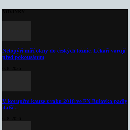
NOVINKY
Netopýři míří okny do českých ložnic. Lékaři varují
před pokousáním
6. 8. 2026
V korupční kauze z roku 2018 ve FN Bulovka padly
další...
6. 8. 2026