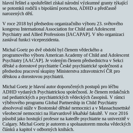
hlavní řešitel a spoluřešitel získal národní výzkumné granty týkající
se potomků rodičů s bipolární poruchou, ADHD a předčasně
narozených dětí.
V roce 2018 byl předsedou organizačního výboru 23. světového
kongresu International Association for Child and Adolescent
Psychiatry and Allied Professions [IACAPAP]. V této organizaci
zastával funkci viceprezidenta.
Michal Goetz po dvě období byl členem vědeckého a
programového výboru American Academy of Child and Adolescent
Psychiatry [AACAP]. Je voleným členem předsednictva v Sekci
dětské a dorostové psychiatrie České psychiatrické společnosti a
předsedou pracovní skupiny Ministerstva zdravotnictví ČR pro
dětskou a dorostovou psychiatrii.
Michal Goetz je hlavní autor doporučených postupů pro léčbu
ADHD vydaných Psychiatrickou společností. Je členem redakčních
rad pediatrických a psychiatrických vědeckých časopisů. V rámci
výběrového programu Global Partnership in Child Psychiatry
absolvoval stáže v Bostonské dětské nemocnici a v Massachusettské
všeobecné nemocnici na Harvardově lékařské fakultě. V roce 2016
působil jako hostující profesor na katedře psychiatrie na univerzitě v
Calgary. Michal Goetz je autorem a spoluautorem mnoha vědeckých
článků a kapitol v odborných knihách.