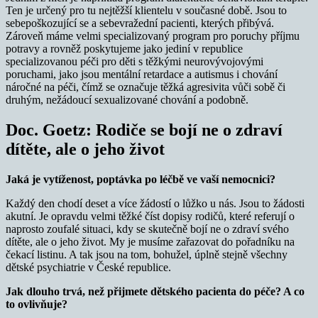
Ten je určený pro tu nejtěžší klientelu v současné době. Jsou to
sebepoškozující se a sebevražední pacienti, kterých přibývá.
Zároveň máme velmi specializovaný program pro poruchy příjmu
potravy a rovněž poskytujeme jako jediní v republice
specializovanou péči pro děti s těžkými neurovývojovými
poruchami, jako jsou mentální retardace a autismus i chování
náročné na péči, čímž se označuje těžká agresivita vůči sobě či
druhým, nežádoucí sexualizované chování a podobně.
Doc. Goetz: Rodiče se bojí ne o zdraví
dítěte, ale o jeho život
Jaká je vytíženost, poptávka po léčbě ve vaší nemocnici?
Každý den chodí deset a více žádostí o lůžko u nás. Jsou to žádosti
akutní. Je opravdu velmi těžké číst dopisy rodičů, které referují o
naprosto zoufalé situaci, kdy se skutečně bojí ne o zdraví svého
dítěte, ale o jeho život. My je musíme zařazovat do pořadníku na
čekací listinu. A tak jsou na tom, bohužel, úplně stejně všechny
dětské psychiatrie v České republice.
Jak dlouho trvá, než přijmete dětského pacienta do péče? A co
to ovlivňuje?