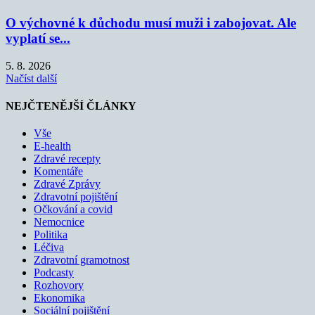
O výchovné k důchodu musí muži i zabojovat. Ale
vyplatí se...
5. 8. 2026
Načíst další
NEJČTENĚJŠÍ ČLÁNKY
Vše
E-health
Zdravé recepty
Komentáře
Zdravé Zprávy
Zdravotní pojištění
Očkování a covid
Nemocnice
Politika
Léčiva
Zdravotní gramotnost
Podcasty
Rozhovory
Ekonomika
Sociální pojištění