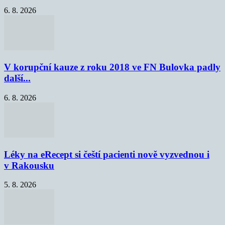
6. 8. 2026
V korupční kauze z roku 2018 ve FN Bulovka padly
další...
6. 8. 2026
Léky na eRecept si čeští pacienti nově vyzvednou i
v Rakousku
5. 8. 2026