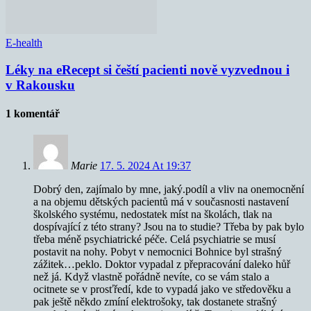
E-health
Léky na eRecept si čeští pacienti nově vyzvednou i
v Rakousku
1 komentář
Marie
17. 5. 2024 At 19:37
Dobrý den, zajímalo by mne, jaký.podíl a vliv na onemocnění
a na objemu dětských pacientů má v současnosti nastavení
školského systému, nedostatek míst na školách, tlak na
dospívající z této strany? Jsou na to studie? Třeba by pak bylo
třeba méně psychiatrické péče. Celá psychiatrie se musí
postavit na nohy. Pobyt v nemocnici Bohnice byl strašný
zážitek…peklo. Doktor vypadal z přepracování daleko hůř
než já. Když vlastně pořádně nevíte, co se vám stalo a
ocitnete se v prosťředí, kde to vypadá jako ve středověku a
pak ještě někdo zmíní elektrošoky, tak dostanete strašný