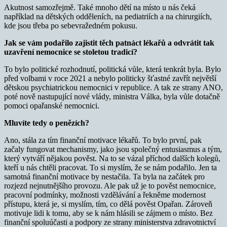
Akutnost samozřejmě. Také mnoho dětí na místo u nás čeká
například na dětských odděleních, na pediatriích a na chirurgiích,
kde jsou třeba po sebevražedném pokusu.
Jak se vám podařilo zajistit těch patnáct lékařů a odvrátit tak
uzavření nemocnice se stoletou tradicí?
To bylo politické rozhodnutí, politická vůle, která tenkrát byla. Bylo
před volbami v roce 2021 a nebylo politicky šťastné zavřít největší
dětskou psychiatrickou nemocnici v republice. A tak ze strany ANO,
poté nově nastupující nové vlády, ministra Válka, byla vůle dotačně
pomoci opařanské nemocnici.
Mluvíte tedy o penězích?
Ano, stála za tím finanční motivace lékařů. To bylo první, pak
začaly fungovat mechanismy, jako jsou společný entusiasmus a tým,
který vytváří nějakou pověst. Na to se vázal příchod dalších kolegů,
kteří u nás chtěli pracovat. To si myslím, že se nám podařilo. Jen ta
samotná finanční motivace by nestačila. Ta byla na začátek pro
rozjezd nejnutnějšího provozu. Ale pak už je to pověst nemocnice,
pracovní podmínky, možnosti vzdělávání a řekněme modernost
přístupu, která je, si myslím, tím, co dělá pověst Opařan. Zároveň
motivuje lidi k tomu, aby se k nám hlásili se zájmem o místo. Bez
finanční spoluúčasti a podpory ze strany ministerstva zdravotnictví