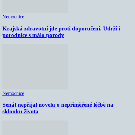
Nemocnice
Krajská zdravotní jde proti doporučení. Udrží i
porodnice s málo porody
Nemocnice
Senát nepřijal novelu o nepřiměřené léčbě na
sklonku života