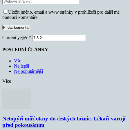
Uložit jméno, email a www stránky v prohlížeči pro další mé
budoucí komentáře
Current ye@r
*
POSLEDNÍ ČLÁNKY
Vše
Nejlepší
Nejpopulárnější
Více
Netopýři míří okny do českých ložnic. Lékaři varují
před pokousáním