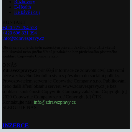
Rozhovory
E-Health
Ke kávě i čaji
KONTAKT
+420 777 264 528
+420 606 831 394
info@zdravezpravy.cz
Obsah serveru je chráněn autorským právem. Jakékoli jeho užití včetně
publikování nebo jiného šíření je zakázáno bez předchozího písemného
souhlasu Copywrite Company s.r.o.
O NÁS
ZdraveZpravy.cz
přinášejí informace ze zdravotnictví, zdravotní
péče a zdravého životního stylu s přesahem do sociální politiky.
Provozovatelem serveru je Copywrite Company s.r.o. Publikování
nebo další šíření obsahu serveru www.zdravezpravy.cz je bez
souhlasu společnosti Copywrite Company zakázáno. Copyright [c]
2020 Copywrite Company s.r.o. / Copyright [c] ČTK.
Kontaktujte nás:
info@zdravezpravy.cz
SLEDUJTE NÁS
INZERCE