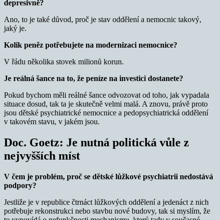
depresivně?
Ano, to je také důvod, proč je stav oddělení a nemocnic takový,
jaký je.
Kolik peněz potřebujete na modernizaci nemocnice?
V řádu několika stovek milionů korun.
Je reálná šance na to, že peníze na investici dostanete?
Pokud bychom měli reálné šance odvozovat od toho, jak vypadala
situace dosud, tak ta je skutečně velmi malá. A znovu, právě proto
jsou dětské psychiatrické nemocnice a pedopsychiatrická oddělení
v takovém stavu, v jakém jsou.
Doc. Goetz: Je nutná politická vůle z
nejvyšších míst
V čem je problém, proč se dětské lůžkové psychiatrii nedostává
podpory?
Jestliže je v republice čtrnáct lůžkových oddělení a jedenáct z nich
potřebuje rekonstrukci nebo stavbu nové budovy, tak si myslím, že
to vypovídá o nefunkčnosti mechanismu, který tady v současné