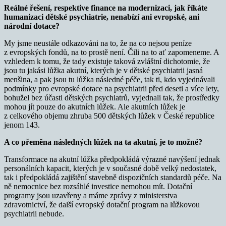
Reálné řešení, respektive finance na modernizaci, jak říkáte
humanizaci dětské psychiatrie, nenabízí ani evropské, ani
národní dotace?
My jsme neustále odkazováni na to, že na co nejsou peníze
z evropských fondů, na to prostě není. Čili na to ať zapomeneme. A
vzhledem k tomu, že tady existuje taková zvláštní dichotomie, že
jsou tu jakási lůžka akutní, kterých je v dětské psychiatrii jasná
menšina, a pak jsou tu lůžka následné péče, tak ti, kdo vyjednávali
podmínky pro evropské dotace na psychiatrii před deseti a více lety,
bohužel bez účasti dětských psychiatrů, vyjednali tak, že prostředky
mohou jít pouze do akutních lůžek. Ale akutních lůžek je
z celkového objemu zhruba 500 dětských lůžek v České republice
jenom 143.
A co přeměna následných lůžek na ta akutní, je to možné?
Transformace na akutní lůžka předpokládá výrazné navýšení jednak
personálních kapacit, kterých je v současné době velký nedostatek,
tak i předpokládá zajištění stavebně dispozičních standardů péče. Na
ně nemocnice bez rozsáhlé investice nemohou mít. Dotační
programy jsou uzavřeny a máme zprávy z ministerstva
zdravotnictví, že další evropský dotační program na lůžkovou
psychiatrii nebude.