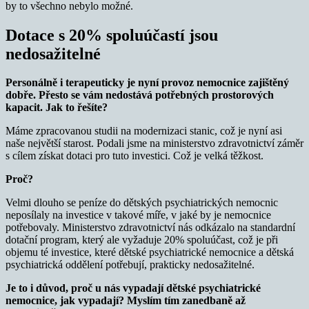
by to všechno nebylo možné.
Dotace s 20% spoluúčastí jsou
nedosažitelné
Personálně i terapeuticky je nyní provoz nemocnice zajištěný
dobře. Přesto se vám nedostává potřebných prostorových
kapacit. Jak to řešíte?
Máme zpracovanou studii na modernizaci stanic, což je nyní asi
naše největší starost. Podali jsme na ministerstvo zdravotnictví záměr
s cílem získat dotaci pro tuto investici. Což je velká těžkost.
Proč?
Velmi dlouho se peníze do dětských psychiatrických nemocnic
neposílaly na investice v takové míře, v jaké by je nemocnice
potřebovaly. Ministerstvo zdravotnictví nás odkázalo na standardní
dotační program, který ale vyžaduje 20% spoluúčast, což je při
objemu té investice, které dětské psychiatrické nemocnice a dětská
psychiatrická oddělení potřebují, prakticky nedosažitelné.
Je to i důvod, proč u nás vypadají dětské psychiatrické
nemocnice, jak vypadají? Myslím tím zanedbaně až