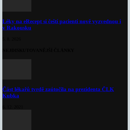
Léky na eRecept si čeští pacienti nově vyzvednou i
v Rakousku
5. 8. 2026
NEJDISKUTOVANĚJŠÍ ČLÁNKY
Část lékařů tvrdě zaútočila na prezidenta ČLK
Kubka
6. 12. 2021