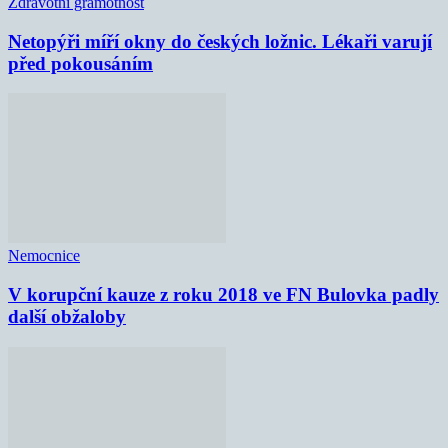
Zdravotní gramotnost
Netopýři míří okny do českých ložnic. Lékaři varují
před pokousáním
Nemocnice
V korupční kauze z roku 2018 ve FN Bulovka padly
další obžaloby