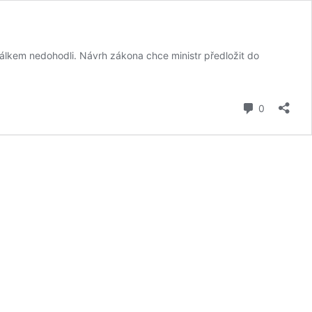
lkem nedohodli. Návrh zákona chce ministr předložit do
komentář
0