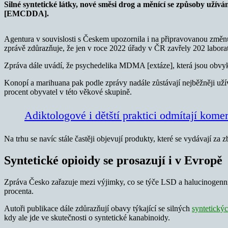
Silné syntetické látky, nové směsi drog a měnící se způsoby užíván
[EMCDDA].
Agentura v souvislosti s Českem upozornila i na připravovanou změ
zprávě zdůrazňuje, že jen v roce 2022 úřady v ČR zavřely 202 laborat
Zpráva dále uvádí, že psychedelika MDMA [extáze], která jsou obvykle 
Konopí a marihuana pak podle zprávy nadále zůstávají nejběžněji uží
procent obyvatel v této věkové skupině.
Adiktologové i dětští praktici odmítají komer
Na trhu se navíc stále častěji objevují produkty, které se vydávají za 
Syntetické opioidy se prosazují i v Evropě
Zpráva Česko zařazuje mezi výjimky, co se týče LSD a halucinogenní
procenta.
Autoři publikace dále zdůrazňují obavy týkající se silných
syntetický
kdy ale jde ve skutečnosti o syntetické kanabinoidy.