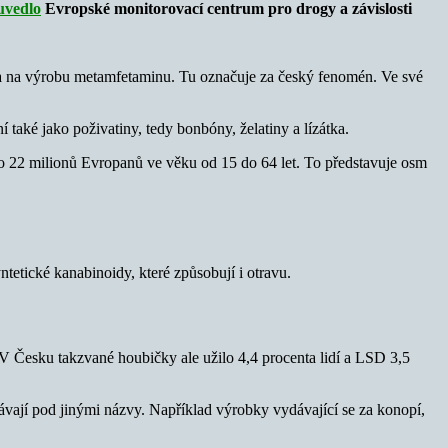
uvedlo
Evropské monitorovací centrum pro drogy a závislosti
 a na výrobu metamfetaminu. Tu označuje za český fenomén. Ve své
také jako poživatiny, tedy bonbóny, želatiny a lízátka.
lo 22 milionů Evropanů ve věku od 15 do 64 let. To představuje osm
yntetické kanabinoidy, které způsobují i otravu.
 Česku takzvané houbičky ale užilo 4,4 procenta lidí a LSD 3,5
dávají pod jinými názvy. Například výrobky vydávající se za konopí,