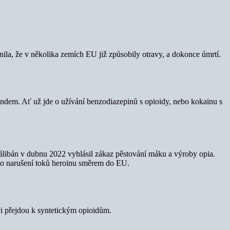
nila, že v několika zemích EU již způsobily otravy, a dokonce úmrtí.
endem. Ať už jde o užívání benzodiazepinů s opioidy, nebo kokainu s
libán v dubnu 2022 vyhlásil zákaz pěstování máku a výroby opia.
y o narušení toků heroinu směrem do EU.
ci přejdou k syntetickým opioidům.