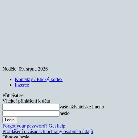
Neděle, 09. srpna 2026
Kontakty / Etický kodex
Inzerce
Přihlásit se
Vítejte! přihlášení k účtu
vaše uživatelské jméno
heslo
Forgot your password? Get help
Prohlášení o zásadách ochrany osobních údajů
Obnova hesla