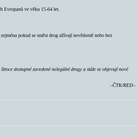
ých Evropanů ve věku 15-64 let.
k, zejména pokud se směsi drog užívají nevědomě nebo bez
u široce dostupné zavedené nelegální drogy a stále se objevují nové
–ČTK/RED–