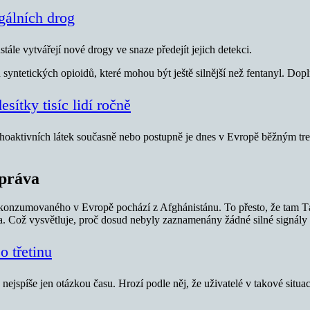
gálních drog
ále vytvářejí nové drogy ve snaze předejít jejich detekci.
yntetických opioidů, které mohou být ještě silnější než fentanyl. Dopl
sítky tisíc lidí ročně
choaktivních látek současně nebo postupně je dnes v Evropě běžným tr
zpráva
konzumovaného v Evropě pochází z Afghánistánu. To přesto, že tam Tá
ia. Což vysvětluje, proč dosud nebyly zaznamenány žádné silné signál
o třetinu
jspíše jen otázkou času. Hrozí podle něj, že uživatelé v takové situa