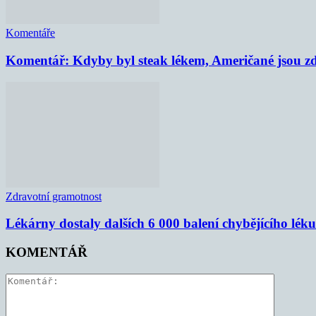
Komentáře
Komentář: Kdyby byl steak lékem, Američané jsou zd
Zdravotní gramotnost
Lékárny dostaly dalších 6 000 balení chybějícího lék
KOMENTÁŘ