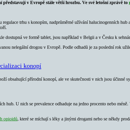
í představují v Evropě stále větší hrozbu. Ve své letošní zprávě to
nu regulace trhu s konopím, nadprůměrné užívání halucinogenních hub
oří.
dostupná ve formě tablet, jsou například v Belgii a v Česku k sehnání 
vanou nelegální drogou v Evropě. Podle odhadů je za poslední rok uži
cializaci konopí
zboží obsahující přírodní konopí, ale ve skutečnosti v nich jsou účinné s
ch hub. U nich se prevalence odhaduje na jedno procento nebo méně. V
ch opioidů
, které se míchají s léky a jinými drogami nebo se někdy pro