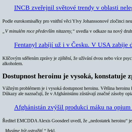
INCB zveřejnil světové trendy v oblasti nele
Podle eurokomisařky pro vnitřní věci Ylvy Johanssonové zločinci neust
„V minulém roce především nitazeny,“
uvedla v odkaze na nový druh s
Fentanyl zabíjí už i v Česku. V USA zabije de
Klíčovým sdělením zprávy je zjištění, že užívání dvou nebo více psy
alkoholem.
Dostupnost heroinu je vysoká, konstatuje 
Vážným problémem je i vysoká dostupnost heroinu. Většina heroinu 
Důkazy ale naznačují, že v Afghánistánu zůstávají značné zásoby op
Afghánistán zvýšil produkci máku na opium 
Ředitel EMCDDA Alexis Goosdeel uvedl, že „nedostatek heroinu“ je ne
„Musíme být ostražití,“
řekl.