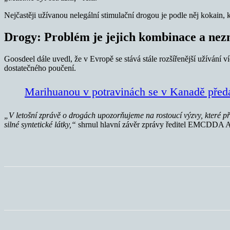
Nejčastěji užívanou nelegální stimulační drogou je podle něj kokain, 
Drogy: Problém je jejich kombinace a nezn
Goosdeel dále uvedl, že v Evropě se stává stále rozšířenější užíván
dostatečného poučení.
Marihuanou v potravinách se v Kanadě předá
„V letošní zprávě o drogách upozorňujeme na rostoucí výzvy, které pře
silné syntetické látky,“
shrnul hlavní závěr zprávy ředitel EMCDDA A
Sdílet