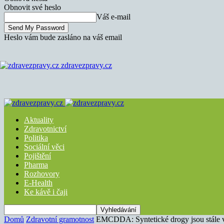
Obnovit své heslo
Váš e-mail
Heslo vám bude zasláno na váš email
zdravezpravy.cz
Aktuality
Zdravotnictví
Politika
Sociální věci
Pojištění
Pharma
Rozhovory
E-Health
Ke kávě i čaji
Domů
Zdravotní gramotnost
EMCDDA: Syntetické drogy jsou stále v