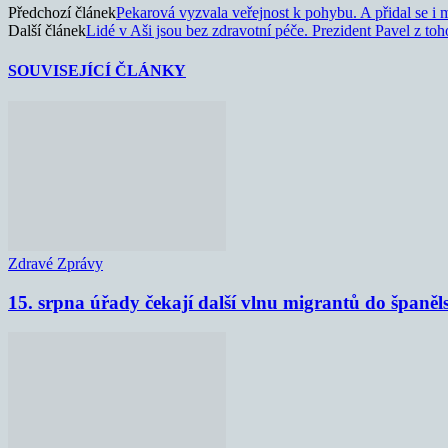
Předchozí článek
Pekarová vyzvala veřejnost k pohybu. A přidal se i 
Další článek
Lidé v Aši jsou bez zdravotní péče. Prezident Pavel z toho
SOUVISEJÍCÍ ČLÁNKY
Zdravé Zprávy
15. srpna úřady čekají další vlnu migrantů do španěl