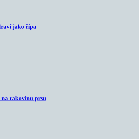
raví jako řípa
u na rakovinu prsu