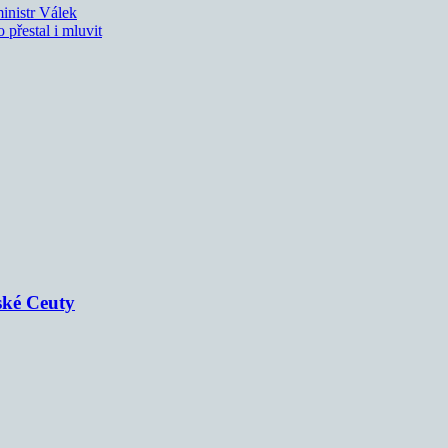
ministr Válek
 přestal i mluvit
ské Ceuty