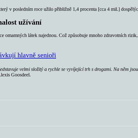
který v posledním roce užilo přibližně 1,4 procenta [cca 4 mil.] dospěl
alost užívání
í více omamných látek najednou. Což způsobuje mnoho zdravotních rizi
vkují hlavně senioři
dstavuje velmi složitý a rychle se vyvíjející trh s drogami. Na něm jso
lexis Goosdeel.