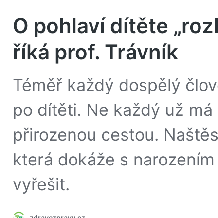
O pohlaví dítěte „ro
říká prof. Trávník
Téměř každý dospělý člově
po dítěti. Ne každý už má
přirozenou cestou. Naštěst
která dokáže s narozením
vyřešit.
zdravezpravy.cz