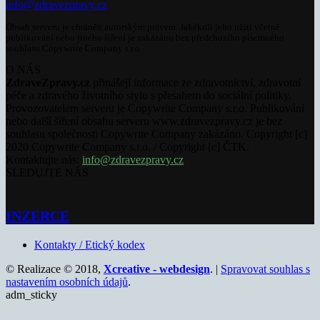
info@zdravezpravy.cz
Obsah serveru je chráněn autorským právem. Jakékoli jeho užití včetně
publikování nebo jiného šíření je zakázáno bez předchozího písemného
souhlasu Copywrite Company s.r.o.
O NÁS
ZdraveZpravy.cz
přinášejí informace ze zdravotnictví, zdravotní
péče a zdravého životního stylu s přesahem do sociální politiky.
Provozovatelem serveru je Copywrite Company s.r.o. Publikování
nebo další šíření obsahu serveru www.zdravezpravy.cz je bez
souhlasu společnosti Copywrite Company zakázáno. Copyright [c]
2020 Copywrite Company s.r.o. / Copyright [c] ČTK.
Kontaktujte nás:
info@zdravezpravy.cz
SLEDUJTE NÁS
INZERCE
Kontakty / Etický kodex
© Realizace © 2018,
Xcreative - webdesign
. |
Spravovat souhlas s
nastavením osobních údajů
.
adm_sticky