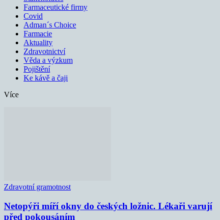
Farmaceutické firmy
Covid
Adman´s Choice
Farmacie
Aktuality
Zdravotnictví
Věda a výzkum
Pojištění
Ke kávě a čaji
Více
Zdravotní gramotnost
Netopýři míří okny do českých ložnic. Lékaři varují
před pokousáním