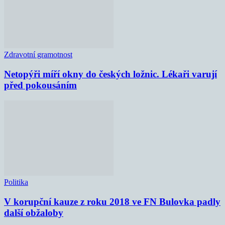
Zdravotní gramotnost
Netopýři míří okny do českých ložnic. Lékaři varují
před pokousáním
Politika
V korupční kauze z roku 2018 ve FN Bulovka padly
další obžaloby