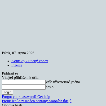
Pátek, 07. srpna 2026
Kontakty / Etický kodex
Inzerce
Přihlásit se
Vítejte! přihlášení k účtu
vaše uživatelské jméno
heslo
Forgot your password? Get help
Prohlášení o zásadách ochrany osobních údajů
Obnova hesla