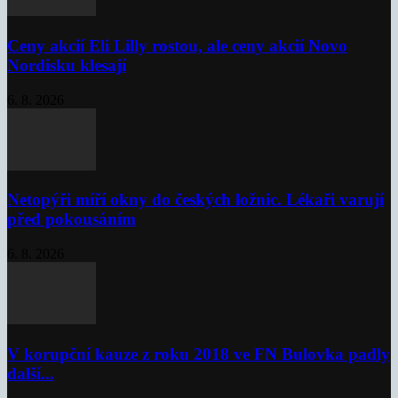
Ceny akcií Eli Lilly rostou, ale ceny akcií Novo
Nordisku klesají
6. 8. 2026
Netopýři míří okny do českých ložnic. Lékaři varují
před pokousáním
6. 8. 2026
V korupční kauze z roku 2018 ve FN Bulovka padly
další...