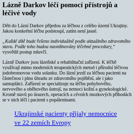
Lázně Darkov léčí pomocí přístrojů a
léčivé vody
Děti do Lázní Darkov přijedou za léčbou z celého území Ukrajiny.
Jakou konkrétní léčbu podstoupí, zatím není jasné.
„Každé dítě bude řešeno individuálně podle aktuálního zdravotního
stavu. Podle toho budou naordinovány léčebné procedury,“
vysvětlil postup mluvčí.
Lázně Darkov jsou lázeňské a rehabilitační zařízení. K léčbě
využívají mimo moderních terapeutických metod i přírodní léčivou
jodobromovou vodu solanku. Do lázní jezdí za léčbou pacienti na
částečnou i plnu úhradu ze zdravotního pojištění, ale i jako
samoplátci. Zařízení se specializuje na léčbu pohybového,
nervového a oběhového ústrojí, na nemoci kožní a gynekologické.
Kromě stavů po úrazech, operacích a cévních mozkových příhodách
se v nich léčí i pacienti s popáleninami.
Ukrajinské pacienty přijaly nemocnice
ve 22 zemích Evropy