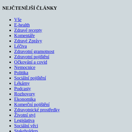
NEJČTENĚJŠÍ ČLÁNKY
Vše
E-health
Zdravé recepty
Komentáře
Zdravé Zprávy
Léčiva
Zdravotní gramotnost
Zdravotní pojištění
Očkování a covid
Nemocnice
Politika
Sociální pojištění
Lékárny
Podcasty
Rozhovory
Ekonomika
Komerční pojištění
Zdravotnické prostředky
Životní styl
Legislativa
Sociální věci
Stakeholders