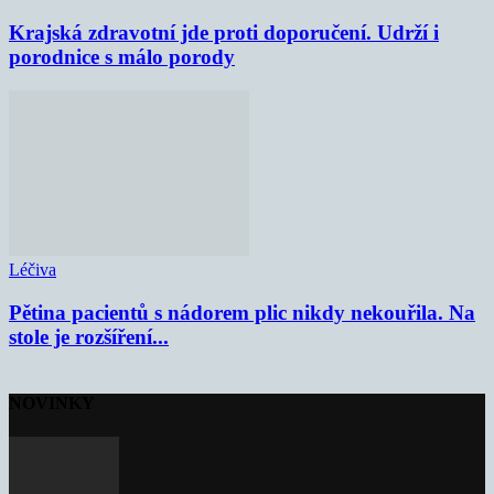
Krajská zdravotní jde proti doporučení. Udrží i
porodnice s málo porody
Léčiva
Pětina pacientů s nádorem plic nikdy nekouřila. Na
stole je rozšíření...
NOVINKY