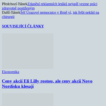
Předchozí článek
Zdanění reklamních letáků nejspíš vezme práci
zdravotně postiženým
Další článek
Šéf Úrazové nemocnice v Brně ví, jak řešit neklid na
chirurgii
SOUVISEJÍCÍ ČLÁNKY
Ekonomika
Ceny akcií Eli Lilly rostou, ale ceny akcií Novo
Nordisku klesají