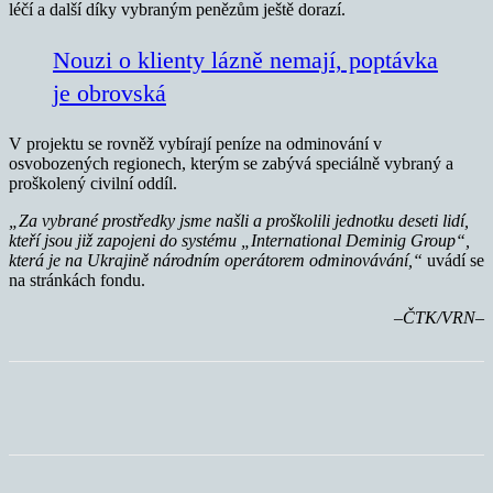
léčí a další díky vybraným penězům ještě dorazí.
Nouzi o klienty lázně nemají, poptávka
je obrovská
V projektu se rovněž vybírají peníze na odminování v
osvobozených regionech, kterým se zabývá speciálně vybraný a
proškolený civilní oddíl.
„Za vybrané prostředky jsme našli a proškolili jednotku deseti lidí,
kteří jsou již zapojeni do systému „International Deminig Group“,
která je na Ukrajině národním operátorem odminovávání,“
uvádí se
na stránkách fondu.
–ČTK/VRN–