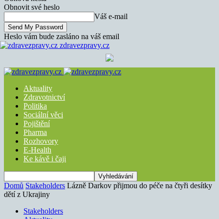
Obnovit své heslo
Váš e-mail
Heslo vám bude zasláno na váš email
zdravezpravy.cz
Aktuality
Zdravotnictví
Politika
Sociální věci
Pojištění
Pharma
Rozhovory
E-Health
Ke kávě i čaji
Domů
Stakeholders
Lázně Darkov přijmou do péče na čtyři desítky
dětí z Ukrajiny
Stakeholders