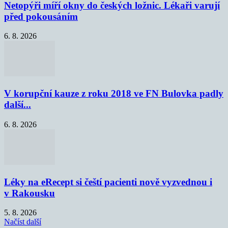
Netopýři míří okny do českých ložnic. Lékaři varují
před pokousáním
6. 8. 2026
V korupční kauze z roku 2018 ve FN Bulovka padly
další...
6. 8. 2026
Léky na eRecept si čeští pacienti nově vyzvednou i
v Rakousku
5. 8. 2026
Načíst další