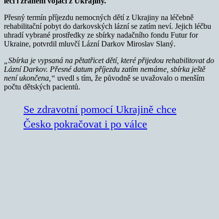
léčí i zranění vojáci z Ukrajiny.
Přesný termín příjezdu nemocných dětí z Ukrajiny na léčebně
rehabilitační pobyt do darkovských lázní se zatím neví. Jejich léčbu
uhradí vybrané prostředky ze sbírky nadačního fondu Futur for
Ukraine, potvrdil mluvčí Lázní Darkov Miroslav Slaný.
„Sbírka je vypsaná na pětatřicet dětí, které přijedou rehabilitovat do
Lázní Darkov. Přesné datum příjezdu zatím nemáme, sbírka ještě
není ukončena,“
uvedl s tím, že původně se uvažovalo o menším
počtu dětských pacientů.
Se zdravotní pomocí Ukrajině chce
Česko pokračovat i po válce