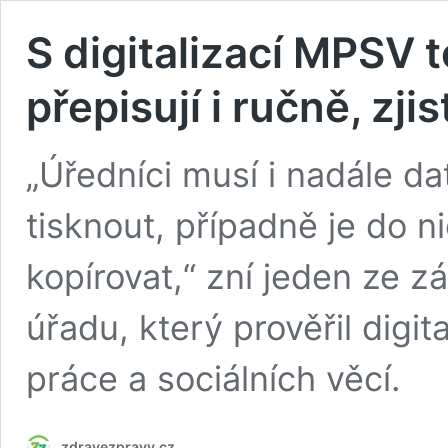
S digitalizací MPSV t
přepisují i ručně, zji
„Úředníci musí i nadále d
tisknout, případně je do n
kopírovat,“ zní jeden ze z
úřadu, který prověřil digit
práce a sociálních věcí.
zdravezpravy.cz