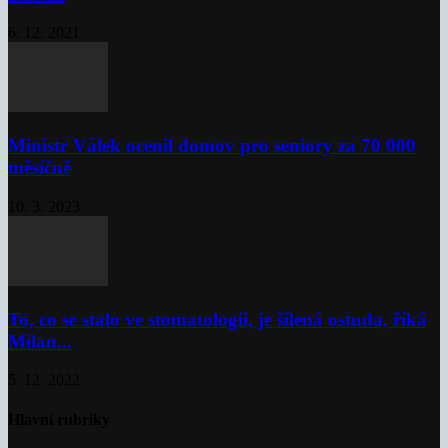
6. 12. 2021
Ministr Válek ocenil domov pro seniory za 70 000
měsíčně
10. 3. 2023
To, co se stalo ve stomatologii, je šílená ostuda, říká
Milan...
5. 12. 2022
Hlavní rubriky