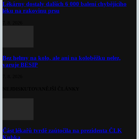
Lékárny dostaly dalších 6 000 balení chybějícího
léku na rakovinu prsu
7. 8. 2026
Bez helmy na kolo, ale ani na koloběžku nelez,
varuje BESIP
7. 8. 2026
NEJDISKUTOVANĚJŠÍ ČLÁNKY
Část lékařů tvrdě zaútočila na prezidenta ČLK
Kubka