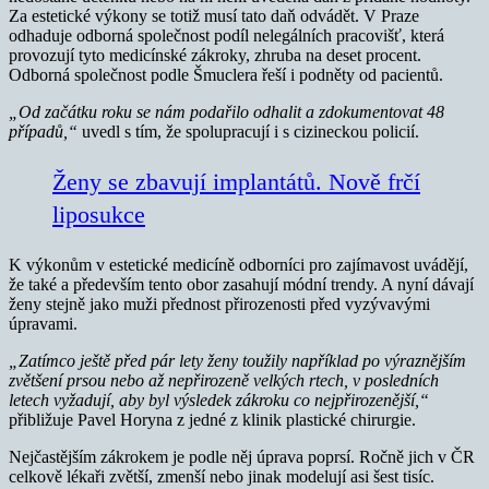
Za estetické výkony se totiž musí tato daň odvádět. V Praze
odhaduje odborná společnost podíl nelegálních pracovišť, která
provozují tyto medicínské zákroky, zhruba na deset procent.
Odborná společnost podle Šmuclera řeší i podněty od pacientů.
„Od začátku roku se nám podařilo odhalit a zdokumentovat 48
případů,“
uvedl s tím, že spolupracují i s cizineckou policií.
Ženy se zbavují implantátů. Nově frčí
liposukce
K výkonům v estetické medicíně odborníci pro zajímavost uvádějí,
že také a především tento obor zasahují módní trendy. A nyní dávají
ženy stejně jako muži přednost přirozenosti před vyzývavými
úpravami.
„Zatímco ještě před pár lety ženy toužily například po výraznějším
zvětšení prsou nebo až nepřirozeně velkých rtech, v posledních
letech vyžadují, aby byl výsledek zákroku co nejpřirozenější,“
přibližuje Pavel Horyna z jedné z klinik plastické chirurgie.
Nejčastějším zákrokem je podle něj úprava poprsí. Ročně jich v ČR
celkově lékaři zvětší, zmenší nebo jinak modelují asi šest tisíc.