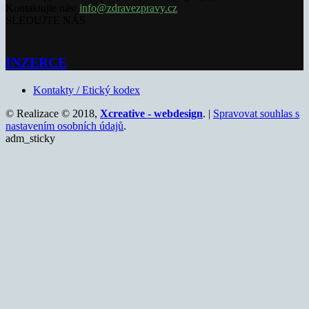
Kontaktujte nás:
info@zdravezpravy.cz
SLEDUJTE NÁS
INZERCE
Kontakty / Etický kodex
© Realizace © 2018,
Xcreative - webdesign
. |
Spravovat souhlas s
nastavením osobních údajů
.
adm_sticky