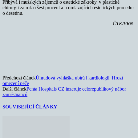
Přibývá i mužských zájemců o estetické zákroky, v plastické
chirurgii za rok o šest procent a u omlazujících estetických procedur
o desetinu.
–ČTK/VRN–
Předchozí článek
Úhradová vyhláška ubírá i kardiologii. Hrozí
omezení péče
Další článek
Penta Hospitals CZ inzeruje celorepublikový nábor
zaměstnanců
SOUVISEJÍCÍ ČLÁNKY