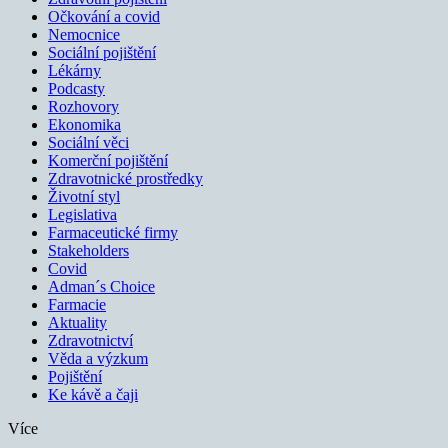
Očkování a covid
Nemocnice
Sociální pojištění
Lékárny
Podcasty
Rozhovory
Ekonomika
Sociální věci
Komerční pojištění
Zdravotnické prostředky
Životní styl
Legislativa
Farmaceutické firmy
Stakeholders
Covid
Adman´s Choice
Farmacie
Aktuality
Zdravotnictví
Věda a výzkum
Pojištění
Ke kávě a čaji
Více