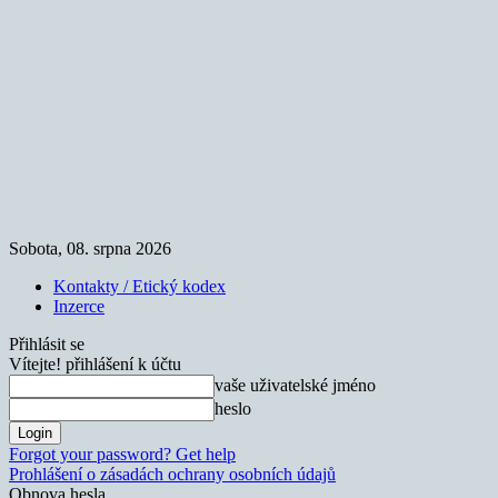
Sobota, 08. srpna 2026
Kontakty / Etický kodex
Inzerce
Přihlásit se
Vítejte! přihlášení k účtu
vaše uživatelské jméno
heslo
Forgot your password? Get help
Prohlášení o zásadách ochrany osobních údajů
Obnova hesla