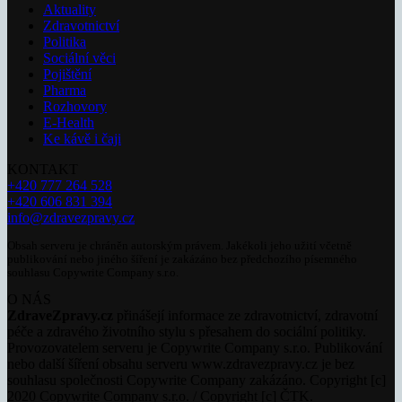
Aktuality
Zdravotnictví
Politika
Sociální věci
Pojištění
Pharma
Rozhovory
E-Health
Ke kávě i čaji
KONTAKT
+420 777 264 528
+420 606 831 394
info@zdravezpravy.cz
Obsah serveru je chráněn autorským právem. Jakékoli jeho užití včetně
publikování nebo jiného šíření je zakázáno bez předchozího písemného
souhlasu Copywrite Company s.r.o.
O NÁS
ZdraveZpravy.cz
přinášejí informace ze zdravotnictví, zdravotní
péče a zdravého životního stylu s přesahem do sociální politiky.
Provozovatelem serveru je Copywrite Company s.r.o. Publikování
nebo další šíření obsahu serveru www.zdravezpravy.cz je bez
souhlasu společnosti Copywrite Company zakázáno. Copyright [c]
2020 Copywrite Company s.r.o. / Copyright [c] ČTK.