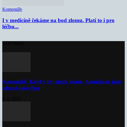
Komentáře
I v medicíně čekáme na bod zlomu. Platí to i pro
léčbu...
NOVINKY
Komentář: Kdyby byl steak lékem, Američané jsou
zdraví jako řípa
8. 8. 2026