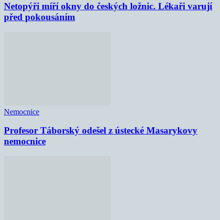
Netopýři míří okny do českých ložnic. Lékaři varují
před pokousáním
Nemocnice
Profesor Táborský odešel z ústecké Masarykovy
nemocnice