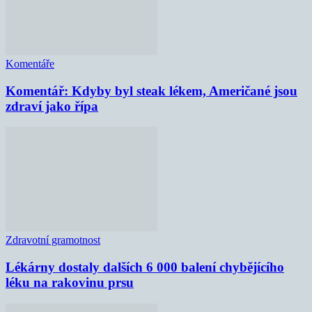
Komentáře
Komentář: Kdyby byl steak lékem, Američané jsou
zdraví jako řípa
Zdravotní gramotnost
Lékárny dostaly dalších 6 000 balení chybějícího
léku na rakovinu prsu