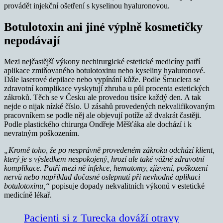
provádět injekční ošetření s kyselinou hyaluronovou.
Botulotoxin ani jiné výplně kosmetičky
nepodávají
Mezi nejčastější výkony nechirurgické estetické medicíny patří
aplikace zmiňovaného botulotoxinu nebo kyseliny hyaluronové.
Dále laserové depilace nebo vypínání kůže. Podle Šmuclera se
zdravotní komplikace vyskytují zhruba u půl procenta estetických
zákroků. Těch se v Česku ale provedou tisíce každý den. A tak
nejde o nijak nízké číslo. U zásahů provedených nekvalifikovaným
pracovníkem se podle něj ale objevují potíže až dvakrát častěji.
Podle plastického chirurga Ondřeje Měšťáka ale dochází i k
nevratným poškozením.
„Kromě toho, že po nesprávně provedeném zákroku odchází klient,
který je s výsledkem nespokojený, hrozí ale také vážné zdravotní
komplikace. Patří mezi ně infekce, hematomy, zjizvení, poškození
nervů nebo například dočasné oslepnutí při nevhodné aplikaci
botulotoxinu,“
popisuje dopady nekvalitních výkonů v estetické
medicíně lékař.
Pacienti si z Turecka dováží otravy