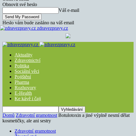
Obnovit své heslo
Váš e-mail
Heslo vám bude zasláno na váš email
zdravezpravy.cz
Aktuality
Zdravotnictví
Politika
Sociální věci
Pojištění
Pharma
Rozhovory
E-Health
Ke kávě i čaji
Domů
Zdravotní gramotnost
Botulotoxin a jiné výplně nesmí dělat
kosmetičky, ale ani sestry
Zdravotní gramotnost