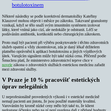
botulotoxinem
Některé následky se podle korektivní dermatoložky Kateřiny
Klauzové mohou objevit i měsíce po zákroku. Takzvané granulomy
vznikají, když se tělo snaží svým imunitním systémem izolovat
látky, které vnímá jako cizí, ale nedokáže je odstranit. Léčí se
podáváním antibiotik, kortikoidů nebo chirurgickým zákrokem.
Proto mají být pacienti při výběru poskytovatele i těchto zdravotních
služeb opatrní a vždy zkontrolovat, zda je daný lékař držitelem
platného oprávnění k aplikaci botulotoxinu a jiných výplňových
látek. Varujícím signálem může být také nízká cena. Přičemž podle
Šmuclera platí, že ministerstvo zdravotnictví teprve chce v
novele
zákona o zdravotních službách estetickou medicínu zařadit
mezi zdravotní služby.
V Praze je 10 % pracovišť estetických
úprav nelegálních
U neprofesionálně provedených výkonů i v estetické medicíně
nemají pacienti ani jistotu, že jsou použité materiály kvalitní.
Varováním by kromě nízké ceny mělo být také to, že klient
nedostane účtenku nebo na ní není uvedena daň z přidané hodnoty.