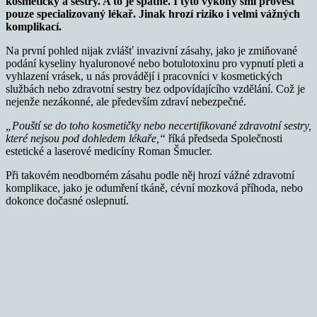
kosmetičky a sestry. A to je špatně. I tyto výkony smí provést
pouze specializovaný lékař. Jinak hrozí riziko i velmi vážných
komplikací.
Na první pohled nijak zvlášť invazivní zásahy, jako je zmiňované
podání kyseliny hyaluronové nebo botulotoxinu pro vypnutí pleti a
vyhlazení vrásek, u nás provádějí i pracovníci v kosmetických
službách nebo zdravotní sestry bez odpovídajícího vzdělání. Což je
nejenže nezákonné, ale především zdraví nebezpečné.
„Pouští se do toho kosmetičky nebo necertifikované zdravotní sestry,
které nejsou pod dohledem lékaře,“
říká předseda Společnosti
estetické a laserové medicíny Roman Šmucler.
Při takovém neodborném zásahu podle něj hrozí vážné zdravotní
komplikace, jako je odumření tkáně, cévní mozková příhoda, nebo
dokonce dočasné oslepnutí.