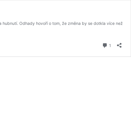
na hubnutí. Odhady hovoří o tom, že změna by se dotkla více než
komentář
1