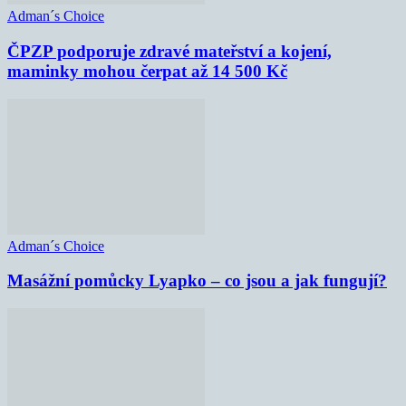
Adman´s Choice
ČPZP podporuje zdravé mateřství a kojení,
maminky mohou čerpat až 14 500 Kč
Adman´s Choice
Masážní pomůcky Lyapko – co jsou a jak fungují?