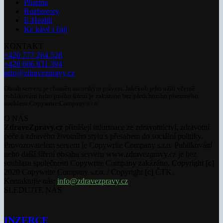
Pharma
Rozhovory
E-Health
Ke kávě i čaji
KONTAKT
+420 777 264 528
+420 606 831 394
info@zdravezpravy.cz
Obsah serveru je chráněn autorským právem. Jakékoli jeho užití včetně
publikování nebo jiného šíření je zakázáno bez předchozího písemného
souhlasu Copywrite Company s.r.o.
O NÁS
ZdraveZpravy.cz
přinášejí informace ze zdravotnictví, zdravotní
péče a zdravého životního stylu s přesahem do sociální politiky.
Provozovatelem serveru je Copywrite Company s.r.o. Publikování
nebo další šíření obsahu serveru www.zdravezpravy.cz je bez
souhlasu společnosti Copywrite Company zakázáno. Copyright [c]
2020 Copywrite Company s.r.o. / Copyright [c] ČTK.
Kontaktujte nás:
info@zdravezpravy.cz
SLEDUJTE NÁS
INZERCE