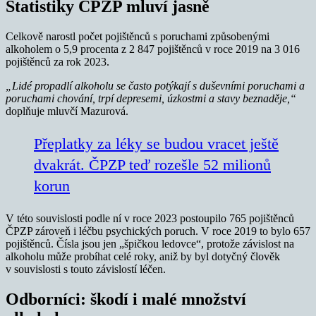
Statistiky ČPZP mluví jasně
Celkově narostl počet pojištěnců s poruchami způsobenými
alkoholem o 5,9 procenta z 2 847 pojištěnců v roce 2019 na 3 016
pojištěnců za rok 2023.
„Lidé propadlí alkoholu se často potýkají s duševními poruchami a
poruchami chování, trpí depresemi, úzkostmi a stavy beznaděje,“
doplňuje mluvčí Mazurová.
Přeplatky za léky se budou vracet ještě
dvakrát. ČPZP teď rozešle 52 milionů
korun
V této souvislosti podle ní v roce 2023 postoupilo 765 pojištěnců
ČPZP zároveň i léčbu psychických poruch. V roce 2019 to bylo 657
pojištěnců. Čísla jsou jen „špičkou ledovce“, protože závislost na
alkoholu může probíhat celé roky, aniž by byl dotyčný člověk
v souvislosti s touto závislostí léčen.
Odborníci: škodí i malé množství