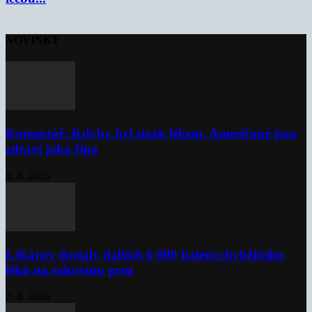
NOVINKY
Komentář: Kdyby byl steak lékem, Američané jsou
zdraví jako řípa
8. 8. 2026
Lékárny dostaly dalších 6 000 balení chybějícího
léku na rakovinu prsu
7. 8. 2026