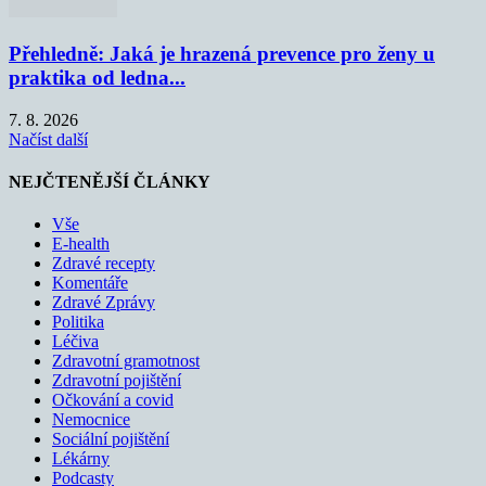
Přehledně: Jaká je hrazená prevence pro ženy u
praktika od ledna...
7. 8. 2026
Načíst další
NEJČTENĚJŠÍ ČLÁNKY
Vše
E-health
Zdravé recepty
Komentáře
Zdravé Zprávy
Politika
Léčiva
Zdravotní gramotnost
Zdravotní pojištění
Očkování a covid
Nemocnice
Sociální pojištění
Lékárny
Podcasty