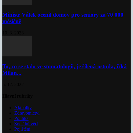
Ministr Válek ocenil domov pro seniory za 70 000
měsíčně
10. 3. 2023
To, co se stalo ve stomatologii, je šílená ostuda, říká
Milan...
5. 12. 2022
Hlavní rubriky
Aktuality
Zdravotnictví
Politika
Sociální věci
Pojištění