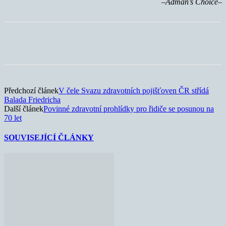
–Adman’s Choice–
Předchozí článek
V čele Svazu zdravotních pojišťoven ČR střídá
Balada Friedricha
Další článek
Povinné zdravotní prohlídky pro řidiče se posunou na
70 let
SOUVISEJÍCÍ ČLÁNKY