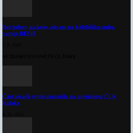
Bez helmy na kolo, ale ani na koloběžku nelez,
varuje BESIP
7. 8. 2026
NEJDISKUTOVANĚJŠÍ ČLÁNKY
Část lékařů tvrdě zaútočila na prezidenta ČLK
Kubka
6. 12. 2021