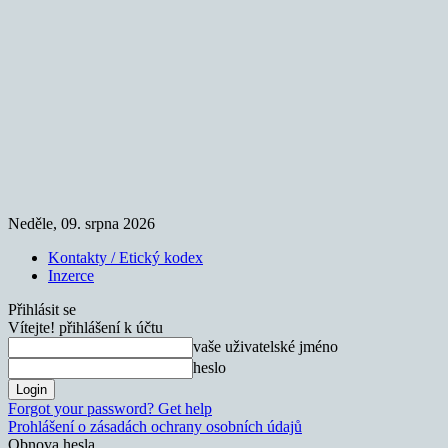
Neděle, 09. srpna 2026
Kontakty / Etický kodex
Inzerce
Přihlásit se
Vítejte! přihlášení k účtu
vaše uživatelské jméno
heslo
Forgot your password? Get help
Prohlášení o zásadách ochrany osobních údajů
Obnova hesla