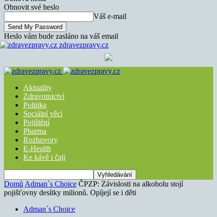
Obnovit své heslo
Váš e-mail
Heslo vám bude zasláno na váš email
zdravezpravy.cz
Aktuality
Zdravotnictví
Politika
Sociální věci
Pojištění
Pharma
Rozhovory
E-Health
Ke kávě i čaji
Domů
Adman´s Choice
ČPZP: Závislosti na alkoholu stojí
pojišťovny desítky milionů. Opíjejí se i děti
Adman´s Choice