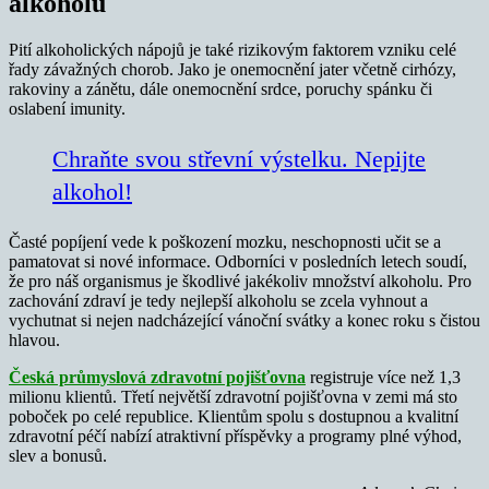
alkoholu
Pití alkoholických nápojů je také rizikovým faktorem vzniku celé
řady závažných chorob. Jako je onemocnění jater včetně cirhózy,
rakoviny a zánětu, dále onemocnění srdce, poruchy spánku či
oslabení imunity.
Chraňte svou střevní výstelku. Nepijte
alkohol!
Časté popíjení vede k poškození mozku, neschopnosti učit se a
pamatovat si nové informace. Odborníci v posledních letech soudí,
že pro náš organismus je škodlivé jakékoliv množství alkoholu. Pro
zachování zdraví je tedy nejlepší alkoholu se zcela vyhnout a
vychutnat si nejen nadcházející vánoční svátky a konec roku s čistou
hlavou.
Česká průmyslová zdravotní pojišťovna
registruje více než 1,3
milionu klientů. Třetí největší zdravotní pojišťovna v zemi má sto
poboček po celé republice. Klientům spolu s dostupnou a kvalitní
zdravotní péčí nabízí atraktivní příspěvky a programy plné výhod,
slev a bonusů.