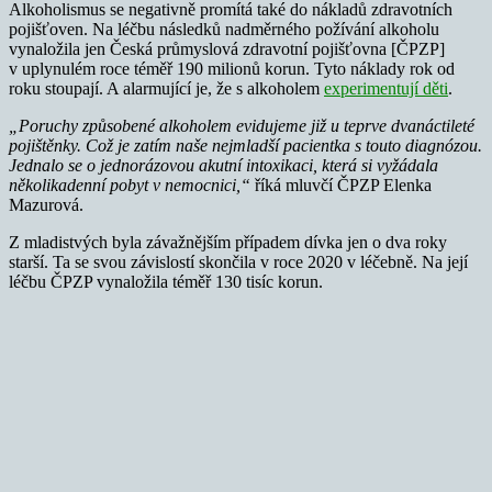
Alkoholismus se negativně promítá také do nákladů zdravotních
pojišťoven. Na léčbu následků nadměrného požívání alkoholu
vynaložila jen Česká průmyslová zdravotní pojišťovna [ČPZP]
v uplynulém roce téměř 190 milionů korun. Tyto náklady rok od
roku stoupají. A alarmující je, že s alkoholem
experimentují děti
.
„Poruchy způsobené alkoholem evidujeme již u teprve dvanáctileté
pojištěnky. Což je zatím naše nejmladší pacientka s touto diagnózou.
Jednalo se o jednorázovou akutní intoxikaci, která si vyžádala
několikadenní pobyt v nemocnici,“
říká mluvčí ČPZP Elenka
Mazurová.
Z mladistvých byla závažnějším případem dívka jen o dva roky
starší. Ta se svou závislostí skončila v roce 2020 v léčebně. Na její
léčbu ČPZP vynaložila téměř 130 tisíc korun.