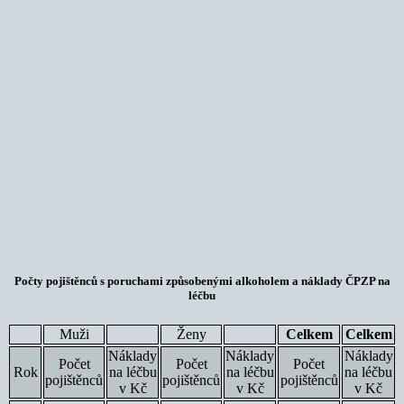
Počty pojištěnců s poruchami způsobenými alkoholem a náklady ČPZP na
léčbu
Muži
Ženy
Celkem
Celkem
Náklady
Náklady
Náklady
Počet
Počet
Počet
Rok
na léčbu
na léčbu
na léčbu
pojištěnců
pojištěnců
pojištěnců
v Kč
v Kč
v Kč