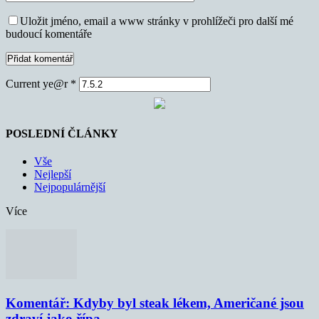
Uložit jméno, email a www stránky v prohlížeči pro další mé
budoucí komentáře
Current ye@r
*
POSLEDNÍ ČLÁNKY
Vše
Nejlepší
Nejpopulárnější
Více
Komentář: Kdyby byl steak lékem, Američané jsou
zdraví jako řípa