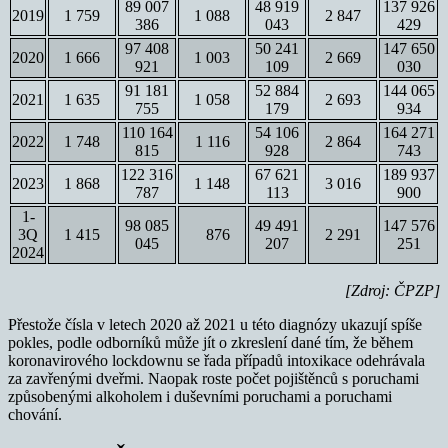
89 007
48 919
137 926
2019
1 759
1 088
2 847
386
043
429
97 408
50 241
147 650
2020
1 666
1 003
2 669
921
109
030
91 181
52 884
144 065
2021
1 635
1 058
2 693
755
179
934
110 164
54 106
164 271
2022
1 748
1 116
2 864
815
928
743
122 316
67 621
189 937
2023
1 868
1 148
3 016
787
113
900
1-
98 085
49 491
147 576
3Q
1 415
876
2 291
045
207
251
2024
[Zdroj: ČPZP]
Přestože čísla v letech 2020 až 2021 u této diagnózy ukazují spíše
pokles, podle odborníků může jít o zkreslení dané tím, že během
koronavirového lockdownu se řada případů intoxikace odehrávala
za zavřenými dveřmi. Naopak roste počet pojištěnců s poruchami
způsobenými alkoholem i duševními poruchami a poruchami
chování.