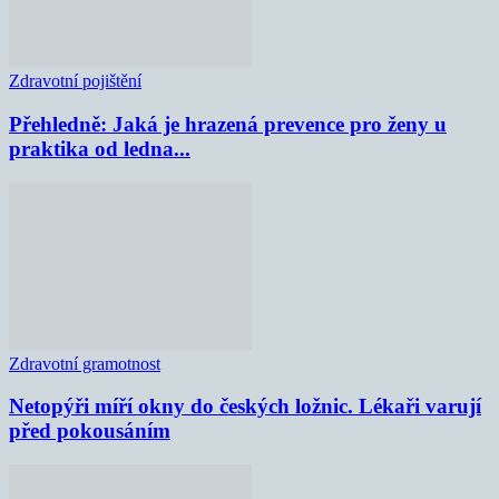
Zdravotní pojištění
Přehledně: Jaká je hrazená prevence pro ženy u
praktika od ledna...
Zdravotní gramotnost
Netopýři míří okny do českých ložnic. Lékaři varují
před pokousáním