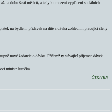
 až na dobu šesti měsíců, a tedy k omezení vyplácení sociálních
atek na bydlení, přídavek na dítě a dávka zohlední i pracující členy
upně nové žadatele o dávku. Přičemž ty stávající příjemce dávek
oci ministr Jurečka.
–ČTK/VRN–