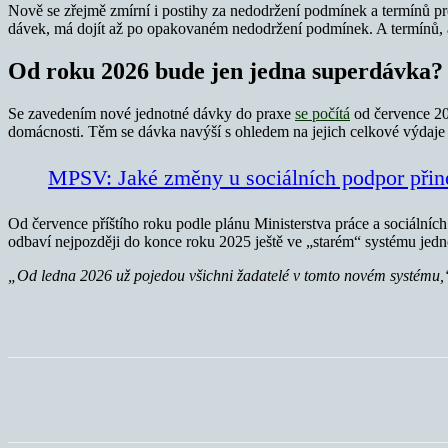
Nově se zřejmě zmírní i postihy za nedodržení podmínek a termínů pro
dávek, má dojít až po opakovaném nedodržení podmínek. A termínů, 
Od roku 2026 bude jen jedna superdávka?
Se zavedením nové jednotné dávky do praxe
se počítá
od července 202
domácnosti. Těm se dávka navýší s ohledem na jejich celkové výdaje 
MPSV: Jaké změny u sociálních podpor přin
Od července příštího roku podle plánu Ministerstva práce a sociální
odbaví nejpozději do konce roku 2025 ještě ve „starém“ systému jedn
„Od ledna 2026 už pojedou všichni žadatelé v tomto novém systému,
Sdílet