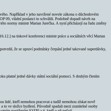
c nového. Například v jeho navržené novele zákona o důchodovém
OP 09, vládní poslanci to schválili. Podobně dopadl návrh na
l této normy ministr Marian Jurečka. A nyní přicházejí na řadu změny
6.12.] na tiskové konferenci ministr práce a sociálních věcí Marian
potvrdil, že se upraví podmínky čerpání jedné takzvané superdávky,
roku platné jedné dávky státní sociální pomoci. S druhým čtením
sou lidé, kteří nemohou pracovat a tudíž nemohou získat nově
, a to ve složce bydlení. Původně spadali mezi zranitelné osoby
avotním postižením [OZP] a ti, kteří o ně pečují.