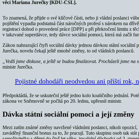
věcí Mariana Jurečky [KDU-ČSL].
To znamená, že přijde o své klíčové části, nebo ji vládní poslanci v
pojištění vypadla podstatná část náročných profesí s nárokem na dřív
registraci dohod o provedení práce [DPP] a při překročení limitu z t
v takzvané superdávce, tedy dávce sociální pomoci, která má začít fu
Zákon nahrazující čtyři sociální dávky jednou dávkou státní sociální 
Jurečka, novelu čekají ještě mnohé změny, to od vládních poslanců.
„Vedli jsme diskuse, a ještě se budou finalizovat. Procházeli jsme n
ministr Jurečka.
Pojistné dohodáři neodvedou ani příští rok, 
Předpokládá, že se uskuteční ještě jedno kolo koaličního jednání. Po
zákona ve Sněmovně se počítá po 20. lednu, upřesnil ministr.
Dávka státní sociální pomoci a její změny
Mezi zatím známé změny navržené vládními poslanci, nikoli opozicí, p
zaváděný finanční bonus za to, že pracují. Tuto skupinu osob tak stát 
samoživitelky s dětmi do čtyř let věku, invalidní důchodci od 3. stupně 