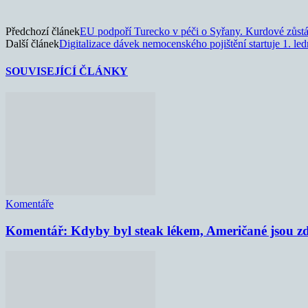
Předchozí článek
EU podpoří Turecko v péči o Syřany. Kurdové zůstá
Další článek
Digitalizace dávek nemocenského pojištění startuje 1. le
SOUVISEJÍCÍ ČLÁNKY
Komentáře
Komentář: Kdyby byl steak lékem, Američané jsou zd