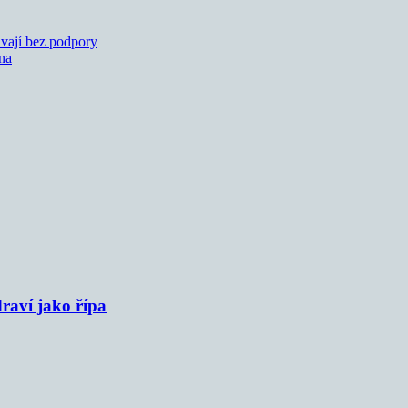
vají bez podpory
dna
raví jako řípa