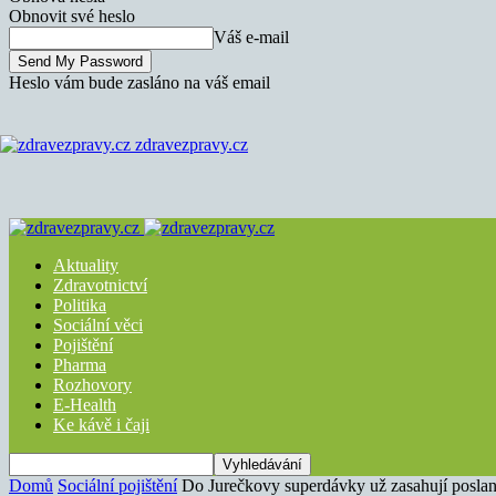
Obnovit své heslo
Váš e-mail
Heslo vám bude zasláno na váš email
zdravezpravy.cz
Aktuality
Zdravotnictví
Politika
Sociální věci
Pojištění
Pharma
Rozhovory
E-Health
Ke kávě i čaji
Domů
Sociální pojištění
Do Jurečkovy superdávky už zasahují poslanc