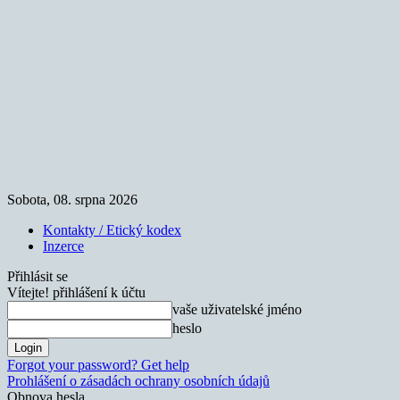
Sobota, 08. srpna 2026
Kontakty / Etický kodex
Inzerce
Přihlásit se
Vítejte! přihlášení k účtu
vaše uživatelské jméno
heslo
Forgot your password? Get help
Prohlášení o zásadách ochrany osobních údajů
Obnova hesla