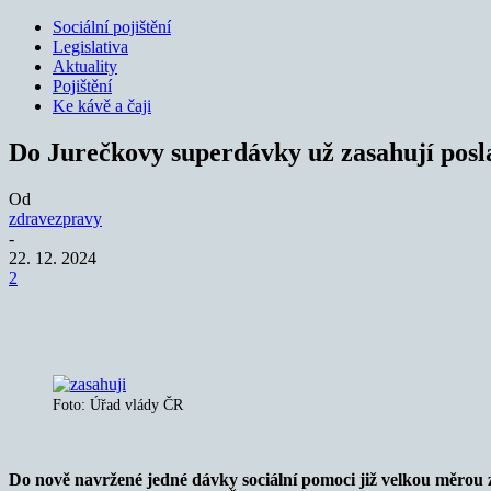
Sociální pojištění
Legislativa
Aktuality
Pojištění
Ke kávě a čaji
Do Jurečkovy superdávky už zasahují posla
Od
zdravezpravy
-
22. 12. 2024
2
Sdílet
Foto: Úřad vlády ČR
Do nově navržené jedné dávky sociální pomoci již velkou měrou 