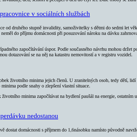
 pracovnice v sociálních službách
ce od druhého stupně invalidity, samoživitelky s dětmi do sedmi let věk
tom neměl do příjmu domácnosti při posuzování nároku na dávku zahrnov
případného započítávání úspor. Podle současného návrhu mohou držet po
ou dotazování se na něj na katastru nemovitostí a v registru vozidel.
k životního minima jejich členů. U zranitelných osob, tedy dětí, lidí 
minima podle snahy o zlepšení vlastní situace.
ivotního minima započítávat na bydlení paušál na energie, ostatním u
uperdávku nedostanou
ově dostat domácnosti s příjmem do 1,6násobku namísto původně navr