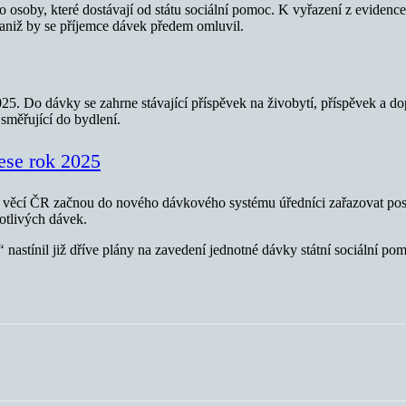
 osoby, které dostávají od státu sociální pomoc. K vyřazení z evidence
aniž by se příjemce dávek předem omluvil.
5. Do dávky se zahrne stávající příspěvek na živobytí, příspěvek a dopl
směřující do bydlení.
ese rok 2025
ch věcí ČR začnou do nového dávkového systému úředníci zařazovat post
otlivých dávek.
“
nastínil již dříve plány na zavedení jednotné dávky státní sociální pom