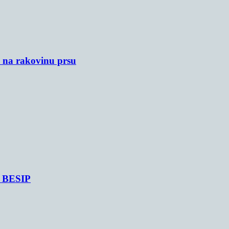
u na rakovinu prsu
je BESIP