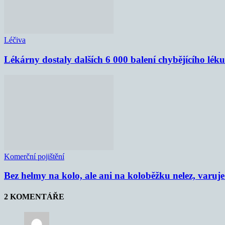
Léčiva
Lékárny dostaly dalších 6 000 balení chybějícího lék
Komerční pojištění
Bez helmy na kolo, ale ani na koloběžku nelez, varu
2 KOMENTÁŘE