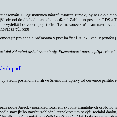
ůbec neschválí. U legislativních návrhů ministra Jurečky by nešlo o ni
ější odchod do důchodu bez jeho ponížení. Zařídili to poslanci ODS a T
ěchto výdělků i odvedení pojistného. Ten nakonec zrušil sám navrhovate
ngovat za půl roku.
pomoci již projednala Sněmovna v prvním čtení. A jak uvedl v pondělí [1
a sociální K4 velmi diskutované body. Pozměňovací návrhy připravíme,“
návrh padl
té by vládní poslanci navrhli ve Sněmovně úpravy od července příštího 
atří podle Jurečky například rozšíření skupiny zranitelných osob. To j
podle stávajícího návrhu zohlední, respektive jim navýší sociální dávku
invalidity, děti, senioři a pečující o děti do čtyř let. Dále osoby se zdr