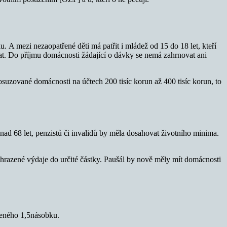
u. A mezi nezaopatřené děti má patřit i mládež od 15 do 18 let, kteří
at. Do příjmu domácnosti žádající o dávky se nemá zahrnovat ani
suzované domácnosti na účtech 200 tisíc korun až 400 tisíc korun, to
nad 68 let, penzistů či invalidů by měla dosahovat životního minima.
hrazené výdaje do určité částky. Paušál by nově měly mít domácnosti
ženého 1,5násobku.