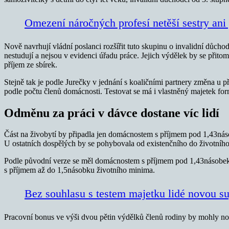
Omezení náročných profesí netěší sestry ani
Nově navrhují vládní poslanci rozšířit tuto skupinu o invalidní důchod
nestudují a nejsou v evidenci úřadu práce. Jejich výdělek by se při
příjem ze sbírek.
Stejně tak je podle Jurečky v jednání s koaličními partnery změna u 
podle počtu členů domácnosti. Testovat se má i vlastněný majetek form
Odměnu za práci v dávce dostane víc lidí
Část na živobytí by připadla jen domácnostem s příjmem pod 1,43násobe
U ostatních dospělých by se pohybovala od existenčního do životního 
Podle původní verze se měl domácnostem s příjmem pod 1,43násobek ž
s příjmem až do 1,5násobku životního minima.
Bez souhlasu s testem majetku lidé novou s
Pracovní bonus ve výši dvou pětin výdělků členů rodiny by mohly n