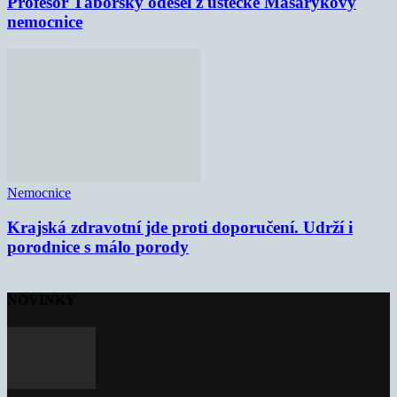
Profesor Táborský odešel z ústecké Masarykovy
nemocnice
Nemocnice
Krajská zdravotní jde proti doporučení. Udrží i
porodnice s málo porody
NOVINKY