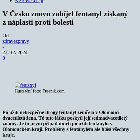
Ke kávě a čaji
V Česku znovu zabíjel fentanyl získaný
z náplasti proti bolesti
Od
zdravezpravy
-
23. 12. 2024
0
Ilustrační foto: Freepik.com
Po užití nebezpečné drogy fentanyl zemřela v Olomouci
dvacetiletá žena. Té tuto látku poskytl její sedmadvacetiletý
známý. Je to první případ úmrtí po užití fentanylu v
Olomouckém kraji. Problémy s fentanylem ale hlásí všechny
kraje.