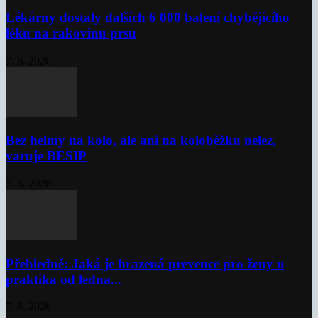
Lékárny dostaly dalších 6 000 balení chybějícího
léku na rakovinu prsu
7. 8. 2026
Bez helmy na kolo, ale ani na koloběžku nelez,
varuje BESIP
7. 8. 2026
Přehledně: Jaká je hrazená prevence pro ženy u
praktika od ledna...
7. 8. 2026