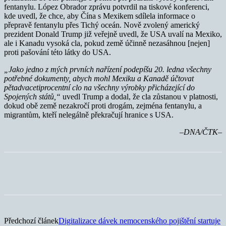
fentanylu. López Obrador zprávu potvrdil na tiskové konferenci,
kde uvedl, že chce, aby Čína s Mexikem sdílela informace o
přepravě fentanylu přes Tichý oceán. Nově zvolený americký
prezident Donald Trump již veřejně uvedl, že USA uvalí na Mexiko,
ale i Kanadu vysoká cla, pokud země účinně nezasáhnou [nejen]
proti pašování této látky do USA.
„Jako jedno z mých prvních nařízení podepíšu 20. ledna všechny
potřebné dokumenty, abych mohl Mexiku a Kanadě účtovat
pětadvacetiprocentní clo na všechny výrobky přicházející do
Spojených států,“
uvedl Trump a dodal, že cla zůstanou v platnosti,
dokud obě země nezakročí proti drogám, zejména fentanylu, a
migrantům, kteří nelegálně překračují hranice s USA.
–DNA/ČTK–
Předchozí článek
Digitalizace dávek nemocenského pojištění startuje