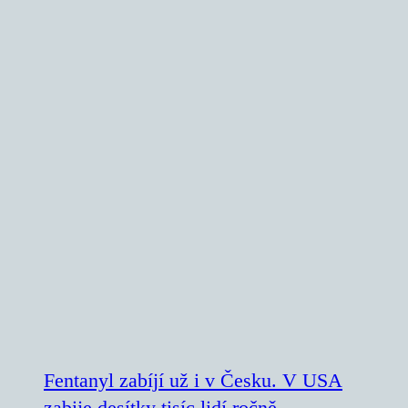
Fentanyl zabíjí už i v Česku. V USA
zabije desítky tisíc lidí ročně