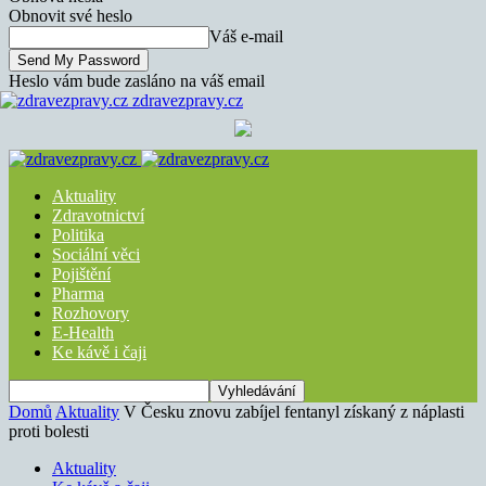
Obnovit své heslo
Váš e-mail
Heslo vám bude zasláno na váš email
zdravezpravy.cz
Aktuality
Zdravotnictví
Politika
Sociální věci
Pojištění
Pharma
Rozhovory
E-Health
Ke kávě i čaji
Domů
Aktuality
V Česku znovu zabíjel fentanyl získaný z náplasti
proti bolesti
Aktuality