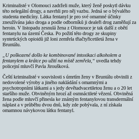
Kriminalisté v Olomouci zadrželi muže, který ženě poskytl dávku
této nelegální drogy, a navrhli pro něj vazbu. Jedná se o bývalého
studenta medicíny. Látka fentanyl je pro své omamné účinky
zneužívána jako droga a podle odborníků ji dealeři drog zaměňují za
heroin. V listopadu zesnulá žena z Olomouce je tak další z obětí
fentanylu na území Česka. Po požití této drogy ze skupiny
syntetických opioidů již loni zemřela třiačtyřicetiletá žena v
Bruntálu.
„U poškozené došlo ke kombinované intoxikaci alkoholem a
fentanylem a krátce po užití na místě zemřela,“
uvedla tehdy
policejní mluvčí Pavla Jiroušková.
Čeští kriminalisté v souvislosti s úmrtím ženy v Bruntálu obvinili z
nedovolené výroby a jiného nakládání s omamnými a
psychotropními látkami a s jedy devětadvacetiletou ženu a o 20 let
staršího muže. Obviněným hrozí až osmnáctileté vězení. Obviněná
žena podle mluvčí přinesla ke známým fentanylovou transdermální
náplast a v průběhu dvou dnů, kdy zde pobývala, z ní získala
omamnou návykovou látku fentanyl.