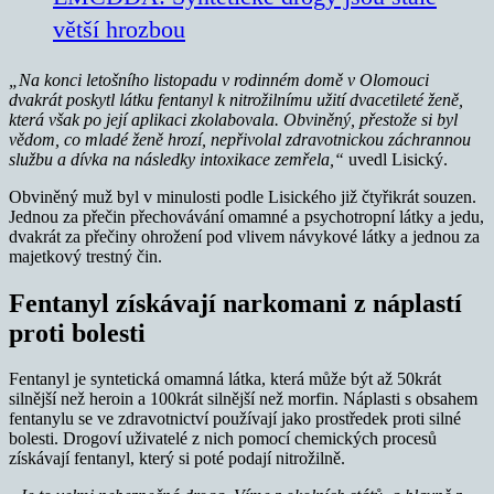
větší hrozbou
„Na konci letošního listopadu v rodinném domě v Olomouci
dvakrát poskytl látku fentanyl k nitrožilnímu užití dvacetileté ženě,
která však po její aplikaci zkolabovala.
Obviněný, přestože si byl
vědom, co mladé ženě hrozí, nepřivolal zdravotnickou záchrannou
službu a dívka na následky intoxikace zemřela,“
uvedl Lisický.
Obviněný muž byl v minulosti podle Lisického již čtyřikrát souzen.
Jednou za přečin přechovávání omamné a psychotropní látky a jedu,
dvakrát za přečiny ohrožení pod vlivem návykové látky a jednou za
majetkový trestný čin.
Fentanyl získávají narkomani z náplastí
proti bolesti
Fentanyl je syntetická omamná látka, která může být až 50krát
silnější než heroin a 100krát silnější než morfin. Náplasti s obsahem
fentanylu se ve zdravotnictví používají jako prostředek proti silné
bolesti. Drogoví uživatelé z nich pomocí chemických procesů
získávají fentanyl, který si poté podají nitrožilně.