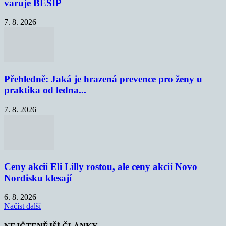
varuje BESIP
7. 8. 2026
Přehledně: Jaká je hrazená prevence pro ženy u
praktika od ledna...
7. 8. 2026
Ceny akcií Eli Lilly rostou, ale ceny akcií Novo
Nordisku klesají
6. 8. 2026
Načíst další