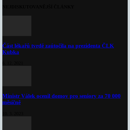
NEJDISKUTOVANĚJŠÍ ČLÁNKY
Část lékařů tvrdě zaútočila na prezidenta ČLK
Kubka
6. 12. 2021
Ministr Válek ocenil domov pro seniory za 70 000
měsíčně
10. 3. 2023