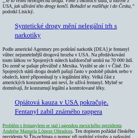
„Je to velmi nebezpečná droga. Víme z okolních států, a hlavně z
USA, jak užívání této drogy končí. Bohužel se rozšiřuje i do Česka,“
podotkl Lisický.
Syntetické drogy mění nelegální trh s
narkotiky
Podle americké Agentury pro potírání narkotik [DEA] je fentanyl
vůbec nejsmrtelnější drogová hrozba v USA. Na předávkování
touto látkou ve Spojených státech každoročně umírá na 70 000 lidí.
Do země se pašuje převážně z Mexika. Vyrábí se ale i v Číně. Do
Spojených států drogu dealeři pašují často v podobě pilulek nebo v
obalech, které připomínají ty s legálními léky. Velká část z
amerických konzumentů ani neví, že užívá fentanyl. Mylně se
domnívají, že konzumují legální a kontrolované léky.
Opiátová kauza v USA pokračuje.
Fentanyl zabil známého rappera
Problém s fentanylem se stal i agendou mexického prezidenta
Andrése Manuela Lópeze Obradora
. Ten dopisem požádal čínského
prezidenta Si Ťin-pchinga o pomoc při potírání výroby a pašování