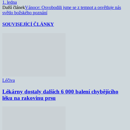
1. ledna
Další článek
Vánoce: Osvobodili jsme se z temnot a osvětluje nás
světlo božského poznání
SOUVISEJÍCÍ ČLÁNKY
Léčiva
Lékárny dostaly dalších 6 000 balení chybějícího
léku na rakovinu prsu