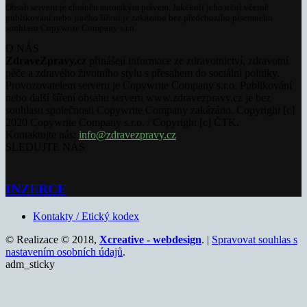
Obsah serveru je chráněn autorským právem. Jakékoli jeho užití včetně
publikování nebo jiného šíření je zakázáno bez předchozího písemného
souhlasu Copywrite Company s.r.o.
O NÁS
ZdraveZpravy.cz
přinášejí informace ze zdravotnictví, zdravotní
péče a zdravého životního stylu s přesahem do sociální politiky.
Provozovatelem serveru je Copywrite Company s.r.o. Publikování
nebo další šíření obsahu serveru www.zdravezpravy.cz je bez
souhlasu společnosti Copywrite Company zakázáno. Copyright [c]
2020 Copywrite Company s.r.o. / Copyright [c] ČTK.
Kontaktujte nás:
info@zdravezpravy.cz
SLEDUJTE NÁS
INZERCE
Kontakty / Etický kodex
© Realizace © 2018,
Xcreative - webdesign
. |
Spravovat souhlas s
nastavením osobních údajů
.
adm_sticky