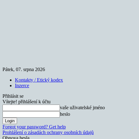
Pátek, 07. srpna 2026
Kontakty / Etický kodex
Inzerce
Přihlásit se
Vítejte! přihlášení k účtu
vaše uživatelské jméno
heslo
Forgot your password? Get help
Prohlášení o zásadách ochrany osobních údajů
Obnova hesla