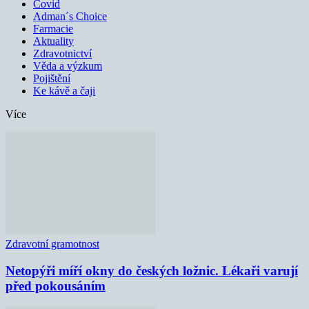
Covid
Adman´s Choice
Farmacie
Aktuality
Zdravotnictví
Věda a výzkum
Pojištění
Ke kávě a čaji
Více
Zdravotní gramotnost
Netopýři míří okny do českých ložnic. Lékaři varují
před pokousáním