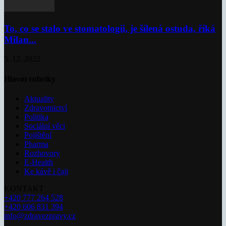
To, co se stalo ve stomatologii, je šílená ostuda, říká
Milan...
5. 12. 2022
Hlavní rubriky
Aktuality
Zdravotnictví
Politika
Sociální věci
Pojištění
Pharma
Rozhovory
E-Health
Ke kávě i čaji
KONTAKT
+420 777 264 528
+420 606 831 394
info@zdravezpravy.cz