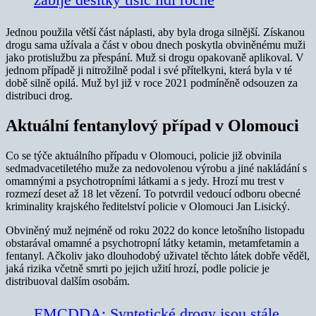
Jednou použila větší část náplasti, aby byla droga silnější. Získanou
drogu sama užívala a část v obou dnech poskytla obviněnému muži
jako protislužbu za přespání. Muž si drogu opakovaně aplikoval. V
jednom případě ji nitrožilně podal i své přítelkyni, která byla v té
době silně opilá. Muž byl již v roce 2021 podmíněně odsouzen za
distribuci drog.
Aktuální fentanylový případ v Olomouci
Co se týče aktuálního případu v Olomouci, policie již obvinila
sedmadvacetiletého muže za nedovolenou výrobu a jiné nakládání s
omamnými a psychotropními látkami a s jedy. Hrozí mu trest v
rozmezí deset až 18 let vězení. To potvrdil vedoucí odboru obecné
kriminality krajského ředitelství policie v Olomouci Jan Lisický.
Obviněný muž nejméně od roku 2022 do konce letošního listopadu
obstarával omamné a psychotropní látky ketamin, metamfetamin a
fentanyl. Ačkoliv jako dlouhodobý uživatel těchto látek dobře věděl,
jaká rizika včetně smrti po jejich užití hrozí, podle policie je
distribuoval dalším osobám.
EMCDDA: Syntetické drogy jsou stále