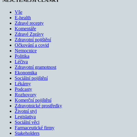
NEJČTENĚJŠÍ ČLÁNKY
Vše
E-health
Zdravé recepty
Komentáře
Zdravé Zprávy
Zdravotní pojištění
Očkování a covid
Nemocnice
Politika
Léčiva
Zdravotní gramotnost
Ekonomika
Sociální pojištění
Lékárny
Podcasty
Rozhovory
Komerční pojištění
Zdravotnické prostředky
Životní styl
Legislativa
Sociální věci
Farmaceutické firmy
Stakeholders