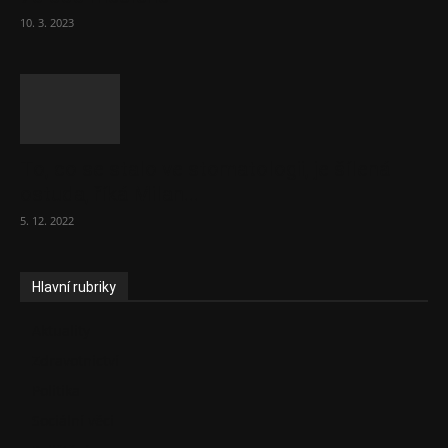
10. 3. 2023
To, co se stalo ve stomatologii, je šílená
ostuda, říká Milan...
5. 12. 2022
Hlavní rubriky
Aktuality
Zdravotnictví
Politika
Sociální věci