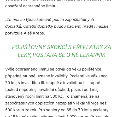
dosažení ochranného limitu.
„Změna se týká skutečně pouze započitatelných
doplatků. Ostatní doplatky budou pacienti hradit i nadále,“
potvrzuje Aleš Krebs.
POJIŠŤOVNY SKONČÍ S PŘEPLATKY ZA
LÉKY, POSTARÁ SE O NĚ LÉKÁRNÍK
Výše ochranného limitu se odvíjí od věku pojištěnce,
případně stupně uznané invalidity. Pacienti ve věku nad
70 let, s invaliditou III. stupně a invaliditou II. stupně
[pokud nepobírají invalidní důchod, pozn. red.] mají
stanovený roční limit na 500 Kč. To znamená, že na
započitatelných doplatcích nezaplatí v lékárně více než
500 korun za rok. Pro seniory od 65 do 70 let a pacienty
do 18 let věku činí ochranný limit 1 000 korun. Pro ostatní