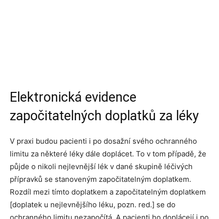
Elektronická evidence
započitatelných doplatků za léky
V praxi budou pacienti i po dosažní svého ochranného
limitu za některé léky dále doplácet. To v tom případě, že
půjde o nikoli nejlevnější lék v dané skupině léčivých
přípravků se stanoveným započitatelným doplatkem.
Rozdíl mezi tímto doplatkem a započitatelným doplatkem
[doplatek u nejlevnějšího léku, pozn. red.] se do
ochranného limitu nezapočítá. A pacienti ho doplácejí i po