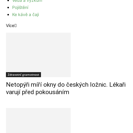
Věda a výzkum
Pojištění
Ke kávě a čaji
Více
Zdravotní gramotnost
Netopýři míří okny do českých ložnic. Lékaři
varují před pokousáním