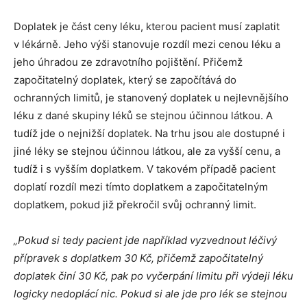
Doplatek je část ceny léku, kterou pacient musí zaplatit
v lékárně. Jeho výši stanovuje rozdíl mezi cenou léku a
jeho úhradou ze zdravotního pojištění. Přičemž
započitatelný doplatek, který se započítává do
ochranných limitů, je stanovený doplatek u nejlevnějšího
léku z dané skupiny léků se stejnou účinnou látkou. A
tudíž jde o nejnižší doplatek. Na trhu jsou ale dostupné i
jiné léky se stejnou účinnou látkou, ale za vyšší cenu, a
tudíž i s vyšším doplatkem. V takovém případě pacient
doplatí rozdíl mezi tímto doplatkem a započitatelným
doplatkem, pokud již překročil svůj ochranný limit.
„Pokud si tedy pacient jde například vyzvednout léčivý
přípravek s doplatkem 30 Kč, přičemž započitatelný
doplatek činí 30 Kč, pak po vyčerpání limitu při výdeji léku
logicky nedoplácí nic. Pokud si ale jde pro lék se stejnou