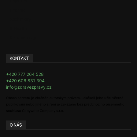
Pojištění
Pharma
Rozhovory
E-Health
Ke kávě i čaji
KONTAKT
+420 777 264 528
+420 606 831 394
info@zdravezpravy.cz
Obsah serveru je chráněn autorským právem. Jakékoli jeho užití včetně
publikování nebo jiného šíření je zakázáno bez předchozího písemného
souhlasu Copywrite Company s.r.o.
O NÁS