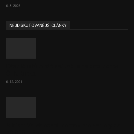
6. 8. 2026
NEJDISKUTOVANĚJŠÍ ČLÁNKY
Část lékařů tvrdě zaútočila na prezidenta
ČLK Kubka
6. 12. 2021
Ministr Válek ocenil domov pro seniory za
70 000 měsíčně