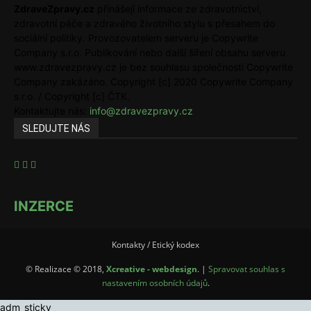
ZdraveZpravy.cz
přinášejí informace ze zdravotnictví,
zdravotní péče a zdravého životního stylu s přesahem do
sociální politiky. Provozovatelem serveru je Copywrite
Company s.r.o. Publikování nebo další šíření obsahu serveru
www.zdravezpravy.cz je bez souhlasu společnosti Copywrite
Company zakázáno. Copyright [c] 2020 Copywrite Company
s.r.o. / Copyright [c] ČTK.
Kontaktujte nás:
info@zdravezpravy.cz
SLEDUJTE NÁS
INZERCE
Kontakty / Etický kodex
© Realizace © 2018,
Xcreative - webdesign
. |
Spravovat souhlas s
nastavením osobních údajů
.
adm_sticky