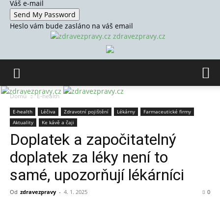
Váš e-mail
Heslo vám bude zasláno na váš email
zdravezpravy.cz
Domů
E-health
E-health
Léčiva
Zdravotní pojištění
Lékárny
Farmaceutické firmy
Aktuality
Ke kávě a čaji
Doplatek a započitatelný
doplatek za léky není to
samé, upozorňují lékárníci
Od
zdravezpravy
-
4. 1. 2025
0