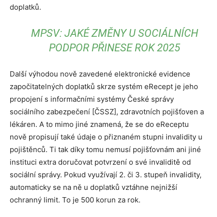
doplatků.
MPSV: JAKÉ ZMĚNY U SOCIÁLNÍCH
PODPOR PŘINESE ROK 2025
Další výhodou nově zavedené elektronické evidence
započitatelných doplatků skrze systém eRecept je jeho
propojení s informačními systémy České správy
sociálního zabezpečení [ČSSZ], zdravotních pojišťoven a
lékáren. A to mimo jiné znamená, že se do eReceptu
nově propisují také údaje o přiznaném stupni invalidity u
pojištěnců. Ti tak díky tomu nemusí pojišťovnám ani jiné
instituci extra doručovat potvrzení o své invaliditě od
sociální správy. Pokud využívají 2. či 3. stupeň invalidity,
automaticky se na ně u doplatků vztáhne nejnižší
ochranný limit. To je 500 korun za rok.