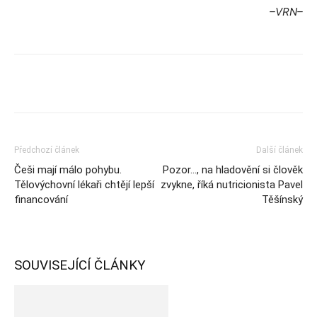
–VRN–
Předchozí článek
Další článek
Češi mají málo pohybu.
Pozor…, na hladovění si člověk
Tělovýchovní lékaři chtějí lepší
zvykne, říká nutricionista Pavel
financování
Těšínský
SOUVISEJÍCÍ ČLÁNKY