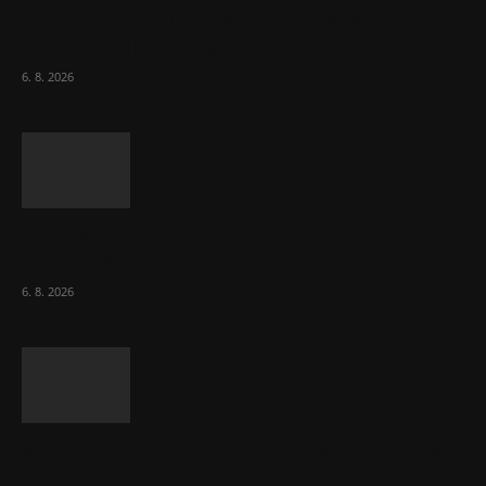
Ceny akcií Eli Lilly rostou, ale ceny akcií
Novo Nordisku klesají
6. 8. 2026
Netopýři míří okny do českých ložnic. Lékaři
varují před pokousáním
6. 8. 2026
V korupční kauze z roku 2018 ve FN Bulovka
padly další...