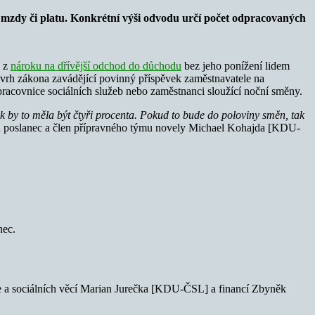
e mzdy či platu. Konkrétní výši odvodu určí počet odpracovaných
a z
nároku na dřívější odchod do důchodu
bez jeho ponížení lidem
a návrh zákona zavádějící povinný příspěvek zaměstnavatele na
, pracovnice sociálních služeb nebo zaměstnanci sloužící noční směny.
 by to měla být čtyři procenta. Pokud to bude do poloviny směn, tak
vrh poslanec a člen přípravného týmu novely Michael Kohajda [KDU-
nec.
ráce a sociálních věcí Marian Jurečka [KDU-ČSL] a financí Zbyněk