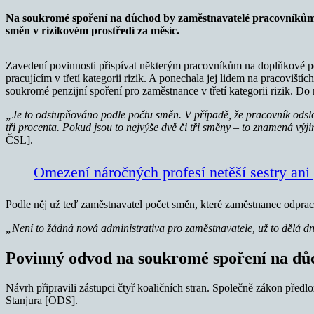
Na soukromé spoření na důchod by zaměstnavatelé pracovníkům v t
směn v rizikovém prostředí za měsíc.
Zavedení povinnosti přispívat některým pracovníkům na doplňkové pe
pracujícím v třetí kategorii rizik. A ponechala jej lidem na pracoviští
soukromé penzijní spoření pro zaměstnance v třetí kategorii rizik. Do 
„Je to odstupňováno podle počtu směn. V případě, že pracovník odslo
tři procenta. Pokud jsou to nejvýše dvě či tři směny – to znamená vý
ČSL].
Omezení náročných profesí netěší sestry ani
Podle něj už teď zaměstnavatel počet směn, které zaměstnanec odpra
„Není to žádná nová administrativa pro zaměstnavatele, už to dělá dnes
Povinný odvod na soukromé spoření na dů
Návrh připravili zástupci čtyř koaličních stran. Společně zákon před
Stanjura [ODS].