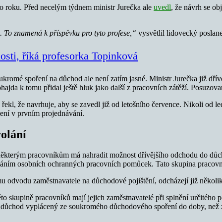
ho roku. Před necelým týdnem ministr Jurečka ale
uvedl
, že návrh se o
. To znamená k příspěvku pro tyto profese,“
vysvětlil lidovecký poslan
losti, říká profesorka Topinková
é spoření na důchod ale není zatím jasné. Ministr Jurečka již dříve řek
ohajda k tomu přidal ještě hluk jako další z pracovních zátěží. Posuzova
ekl, že navrhuje, aby se zavedl již od letošního července. Nikoli od l
ení v prvním projednávání.
olání
ěkterým pracovníkům má nahradit možnost dřívějšího odchodu do důcho
žíváním osobních ochranných pracovních pomůcek. Tato skupina pracovníků
šímu odvodu zaměstnavatele na důchodové pojištění, odcházejí již několik
 této skupině pracovníků mají jejich zaměstnavatelé při splnění určitého 
ddůchod vyplácený ze soukromého důchodového spoření do doby, než zís