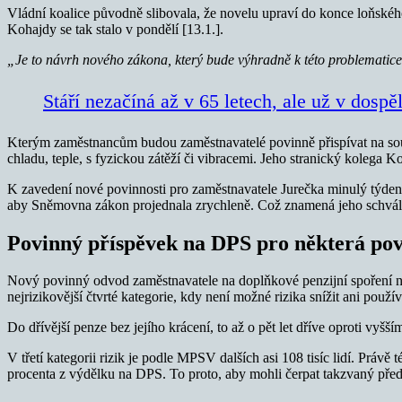
Vládní koalice původně slibovala, že novelu upraví do konce loňské
Kohajdy se tak stalo v pondělí [13.1.].
„Je to návrh nového zákona, který bude výhradně k této problematice
Stáří nezačíná až v 65 letech, ale už v dospě
Kterým zaměstnancům budou zaměstnavatelé povinně přispívat na soukrom
chladu, teple, s fyzickou zátěží či vibracemi. Jeho stranický kolega K
K zavedení nové povinnosti pro zaměstnavatele Jurečka minulý týden ř
aby Sněmovna zákon projednala zrychleně. Což znamená jeho schvál
Povinný příspěvek na DPS pro některá pov
Nový povinný odvod zaměstnavatele na doplňkové penzijní spoření n
nejrizikovější čtvrté kategorie, kdy není možné rizika snížit ani pou
Do dřívější penze bez jejího krácení, to až o pět let dříve oproti vyš
V třetí kategorii rizik je podle MPSV dalších asi 108 tisíc lidí. Právě
procenta z výdělku na DPS. To proto, aby mohli čerpat takzvaný pře