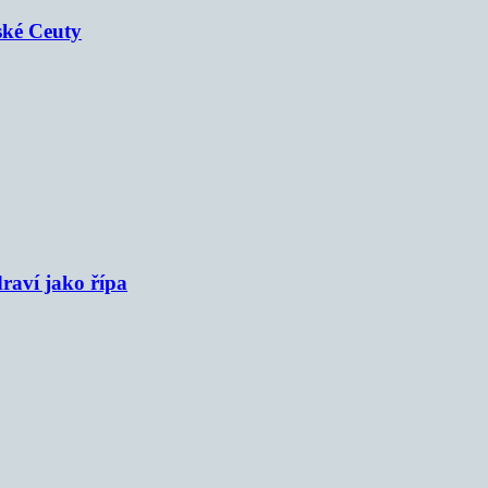
ské Ceuty
raví jako řípa