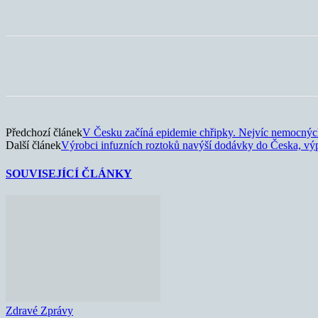
Sdílet
Předchozí článek
V Česku začíná epidemie chřipky. Nejvíc nemocný
Další článek
Výrobci infuzních roztoků navýší dodávky do Česka, vý
SOUVISEJÍCÍ ČLÁNKY
Zdravé Zprávy