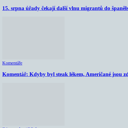
15. srpna úřady čekají další vlnu migrantů do španěl
Komentáře
Komentář: Kdyby byl steak lékem, Američané jsou zd