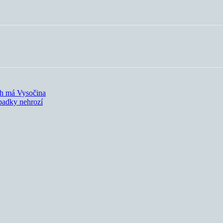
ch má Vysočina
padky nehrozí