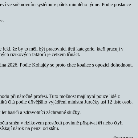
bjeví ve sněmovním systému v pátek minulého týdne. Podle poslance
ec.
l, že by to měli být pracovníci třetí kategorie, kteří pracují v
ných rizikových faktorů je celkem třináct.
edna 2026. Podle Kohajdy se proto chce koalice s opozicí dohodnout,
du při náročné profesi. Tuto možnost mají nyní pouze lidé z
 čítá podle dřívějšího vyjádření ministra Jurečky asi 12 tisíc osob.
 let hasiči a zdravotníci záchranné služby.
počtu směn v rizikovém prostředí povinně přispívat tři nebo čtyři
kají nárok na penzi od státu.