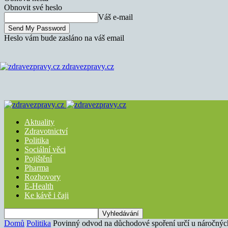
Obnovit své heslo
Váš e-mail
Heslo vám bude zasláno na váš email
zdravezpravy.cz
Aktuality
Zdravotnictví
Politika
Sociální věci
Pojištění
Pharma
Rozhovory
E-Health
Ke kávě i čaji
Domů
Politika
Povinný odvod na důchodové spoření určí u náročnýc