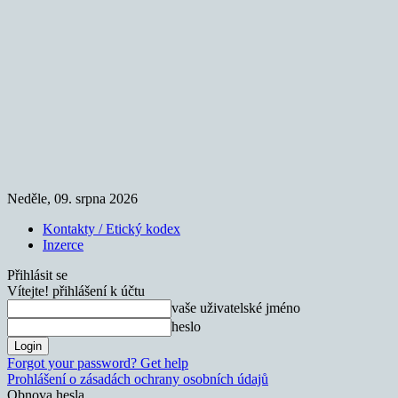
Neděle, 09. srpna 2026
Kontakty / Etický kodex
Inzerce
Přihlásit se
Vítejte! přihlášení k účtu
vaše uživatelské jméno
heslo
Forgot your password? Get help
Prohlášení o zásadách ochrany osobních údajů
Obnova hesla