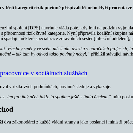
řetí kategorii rizik povinně přispívali tři nebo čtyři procenta z
nzijní spoření [DPS] navrhuje vláda poté, kdy loni na podzim vyjmul
ch s přítomností rizik čtvrté kategorie. Nyní připravila koaliční skupin
ní spadají i některé specializace zdravotních sester [infekční oddělení]
uží všechny směny ve svém měsíčním úvazku v náročných profesích, tak
jimečně – tak tam by odvod takto povinný nebyl,“
přiblížil stávající ná
 pracovnice v sociálních službách
coval v rizikových podmínkách, povinně sleduje a vykazuje.
. Jen pro jiný účel, takže to spojíme ještě s tímto účelem,“
míní posla
chod
loží dva zákonodárci z každé vládní strany a jako poslanci i ministři p