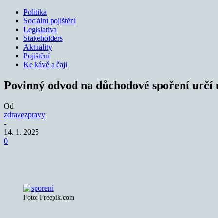
Politika
Sociální pojištění
Legislativa
Stakeholders
Aktuality
Pojištění
Ke kávě a čaji
Povinný odvod na důchodové spoření určí
Od
zdravezpravy
-
14. 1. 2025
0
Sdílet
Foto: Freepik.com