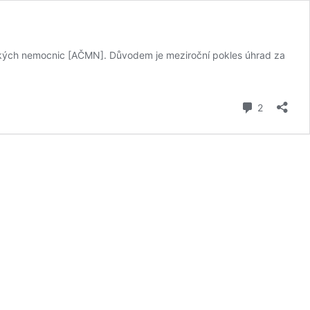
vských nemocnic [AČMN]. Důvodem je meziroční pokles úhrad za
komentář
2