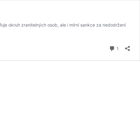
uje okruh zranitelných osob, ale i mírní sankce za nedodržení
komentář
1