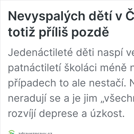
Nevyspalých dětí v Č
totiž příliš pozdě
Jedenáctileté děti naspí 
patnáctiletí školáci méně 
případech to ale nestačí. 
neradují se a je jim „všech
rozvíjí deprese a úzkost.
zdravezpravy.cz