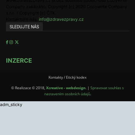
www.zdravezpravy.cz je bez souhlasu společnosti Copywrite
Company zakázáno. Copyright [c] 2020 Copywrite Company
s.r.o. / Copyright [c] ČTK.
Kontaktujte nás:
info@zdravezpravy.cz
SLEDUJTE NÁS
INZERCE
Kontakty / Etický kodex
© Realizace © 2018,
Xcreative - webdesign
. |
Spravovat souhlas s
nastavením osobních údajů
.
adm_sticky