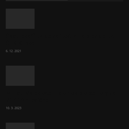
Část lékařů tvrdě zaútočila na prezidenta
ČLK Kubka
6. 12. 2021
Ministr Válek ocenil domov pro seniory za
70 000 měsíčně
10. 3. 2023