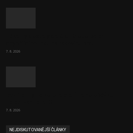
Lékárny dostaly dalších 6 000 balení
chybějícího léku na rakovinu prsu
7. 8. 2026
Bez helmy na kolo, ale ani na koloběžku
nelez, varuje BESIP
7. 8. 2026
NEJDISKUTOVANĚJŠÍ ČLÁNKY