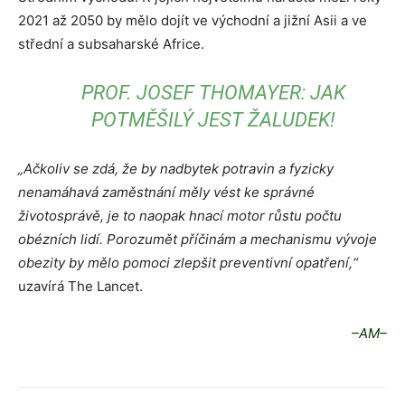
2021 až 2050 by mělo dojít ve východní a jižní Asii a ve
střední a subsaharské Africe.
PROF. JOSEF THOMAYER: JAK
POTMĚŠILÝ JEST ŽALUDEK!
„Ačkoliv se zdá, že by nadbytek potravin a fyzicky
nenamáhavá zaměstnání měly vést ke správné
životosprávě, je to naopak hnací motor růstu počtu
obézních lidí. Porozumět příčinám a mechanismu vývoje
obezity by mělo pomoci zlepšit preventivní opatření,“
uzavírá The Lancet.
–AM–