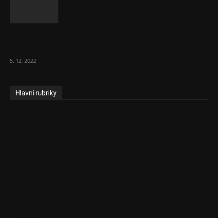
To, co se stalo ve stomatologii, je šílená
ostuda, říká Milan...
5. 12. 2022
Hlavní rubriky
Aktuality
Zdravotnictví
Politika
Sociální věci
Pojištění
Pharma
Rozhovory
E-Health