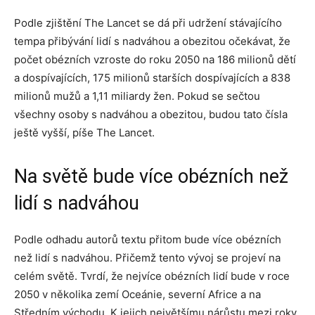
Podle zjištění The Lancet se dá při udržení stávajícího
tempa přibývání lidí s nadváhou a obezitou očekávat, že
počet obézních vzroste do roku 2050 na 186 milionů dětí
a dospívajících, 175 milionů starších dospívajících a 838
milionů mužů a 1,11 miliardy žen. Pokud se sečtou
všechny osoby s nadváhou a obezitou, budou tato čísla
ještě vyšší, píše The Lancet.
Na světě bude více obézních než
lidí s nadváhou
Podle odhadu autorů textu přitom bude více obézních
než lidí s nadváhou. Přičemž tento vývoj se projeví na
celém světě. Tvrdí, že nejvíce obézních lidí bude v roce
2050 v několika zemí Oceánie, severní Africe a na
Středním východu. K jejich největšímu nárůstu mezi roky