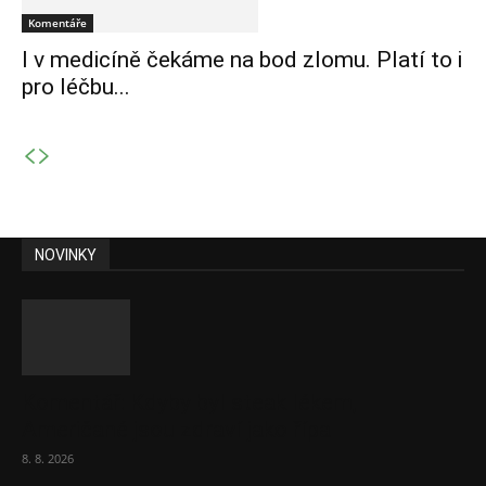
Komentáře
I v medicíně čekáme na bod zlomu. Platí to i
pro léčbu...
NOVINKY
Komentář: Kdyby byl steak lékem,
Američané jsou zdraví jako řípa
8. 8. 2026