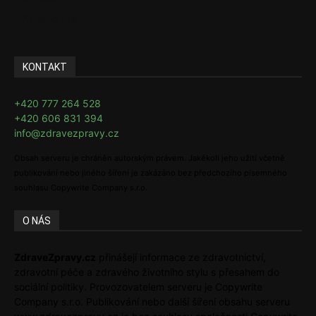
Ke kávě i čaji
KONTAKT
+420 777 264 528
+420 606 831 394
info@zdravezpravy.cz
Obsah serveru je chráněn autorským právem. Jakékoli jeho užití včetně
publikování nebo jiného šíření je zakázáno bez předchozího písemného
souhlasu Copywrite Company s.r.o.
O NÁS
ZdraveZpravy.cz
přinášejí informace ze zdravotnictví,
zdravotní péče a zdravého životního stylu s přesahem do
sociální politiky. Provozovatelem serveru je Copywrite
Company s.r.o. Publikování nebo další šíření obsahu serveru