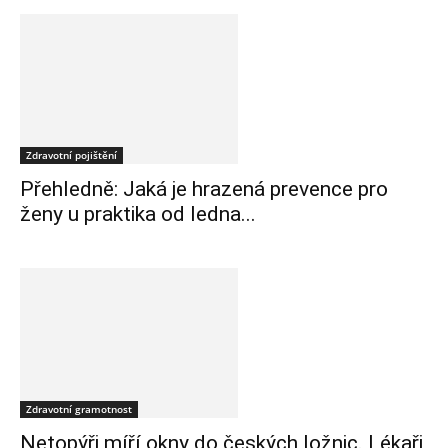
Zdravotní pojištění
Přehledně: Jaká je hrazená prevence pro
ženy u praktika od ledna...
Zdravotní gramotnost
Netopýři míří okny do českých ložnic. Lékaři