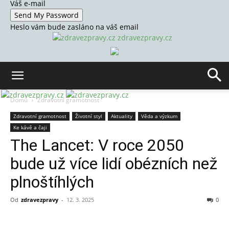
Váš e-mail
Heslo vám bude zasláno na váš email
zdravezpravy.cz
Domů
Zdravotní gramotnost
Zdravotní gramotnost
Životní styl
Aktuality
Věda a výzkum
Ke kávě a čaji
The Lancet: V roce 2050
bude už více lidí obézních než
plnoštíhlých
Od
zdravezpravy
-
12. 3. 2025
0