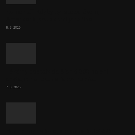
Komentář: Kdyby byl steak lékem,
Američané jsou zdraví jako řípa
8. 8. 2026
Lékárny dostaly dalších 6 000 balení
chybějícího léku na rakovinu prsu
7. 8. 2026
Bez helmy na kolo, ale ani na koloběžku