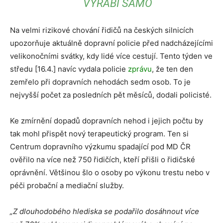
VYRÁBÍ SAMO
Na velmi rizikové chování řidičů na českých silnicích
upozorňuje aktuálně dopravní policie před nadcházejícími
velikonočními svátky, kdy lidé více cestují. Tento týden ve
středu [16.4.] navíc vydala policie
zprávu
, že ten den
zemřelo při dopravních nehodách sedm osob. To je
nejvyšší počet za posledních pět měsíců, dodali policisté.
Ke zmírnění dopadů dopravních nehod i jejich počtu by
tak mohl přispět nový terapeutický program. Ten si
Centrum dopravního výzkumu spadající pod MD ČR
ověřilo na více než 750 řidičích, kteří přišli o řidičské
oprávnění. Většinou šlo o osoby po výkonu trestu nebo v
péči probační a mediační služby.
„Z dlouhodobého hlediska se podařilo dosáhnout více