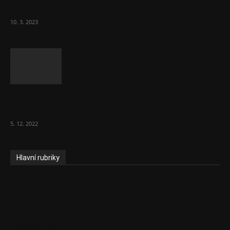
70 000 měsíčně
10. 3. 2023
To, co se stalo ve stomatologii, je šílená
ostuda, říká Milan...
5. 12. 2022
Hlavní rubriky
Aktuality
Zdravotnictví
Politika
Sociální věci