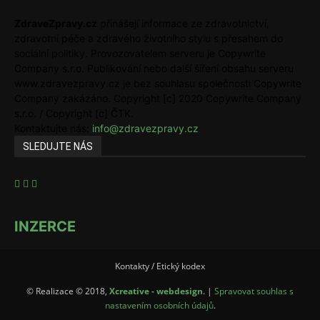
ZdraveZpravy.cz
přinášejí informace ze zdravotnictví,
zdravotní péče a zdravého životního stylu s přesahem do
sociální politiky. Provozovatelem serveru je Copywrite
Company s.r.o. Publikování nebo další šíření obsahu serveru
www.zdravezpravy.cz je bez souhlasu společnosti Copywrite
Company zakázáno. Copyright [c] 2020 Copywrite Company
s.r.o. / Copyright [c] ČTK.
Kontaktujte nás:
info@zdravezpravy.cz
SLEDUJTE NÁS
INZERCE
Kontakty / Etický kodex
© Realizace © 2018,
Xcreative - webdesign
. |
Spravovat souhlas s
nastavením osobních údajů
.