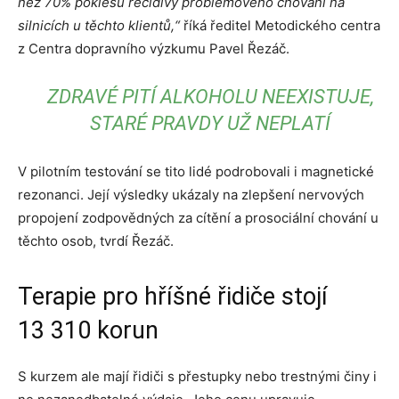
než 70% poklesu recidivy problémového chování na
silnicích u těchto klientů,“
říká ředitel Metodického centra
z Centra dopravního výzkumu Pavel Řezáč.
ZDRAVÉ PITÍ ALKOHOLU NEEXISTUJE,
STARÉ PRAVDY UŽ NEPLATÍ
V pilotním testování se tito lidé podrobovali i magnetické
rezonanci. Její výsledky ukázaly na zlepšení nervových
propojení zodpovědných za cítění a prosociální chování u
těchto osob, tvrdí Řezáč.
Terapie pro hříšné řidiče stojí
13 310 korun
S kurzem ale mají řidiči s přestupky nebo trestnými činy i