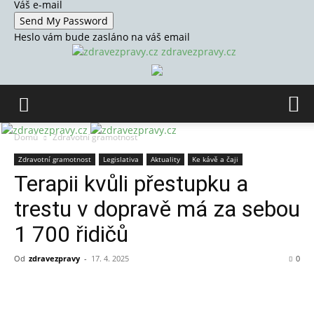
Váš e-mail
Heslo vám bude zasláno na váš email
zdravezpravy.cz
Domů
Zdravotní gramotnost
Zdravotní gramotnost
Legislativa
Aktuality
Ke kávě a čaji
Terapii kvůli přestupku a
trestu v dopravě má za sebou
1 700 řidičů
Od
zdravezpravy
-
17. 4. 2025
0