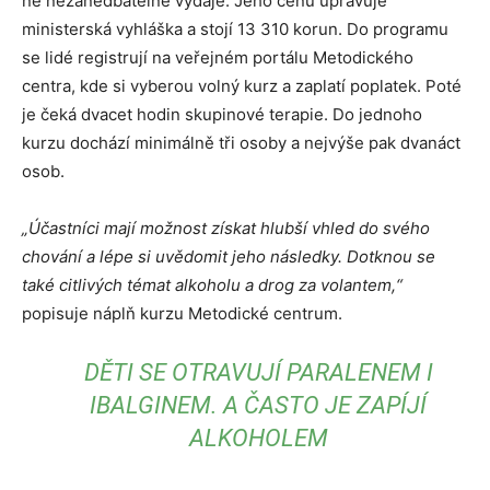
ne nezanedbatelné výdaje. Jeho cenu upravuje
ministerská vyhláška a stojí 13 310 korun. Do programu
se lidé registrují na veřejném portálu Metodického
centra, kde si vyberou volný kurz a zaplatí poplatek. Poté
je čeká dvacet hodin skupinové terapie. Do jednoho
kurzu dochází minimálně tři osoby a nejvýše pak dvanáct
osob.
„Účastníci mají možnost získat hlubší vhled do svého
chování a lépe si uvědomit jeho následky. Dotknou se
také citlivých témat alkoholu a drog za volantem,“
popisuje náplň kurzu Metodické centrum.
DĚTI SE OTRAVUJÍ PARALENEM I
IBALGINEM. A ČASTO JE ZAPÍJÍ
ALKOHOLEM