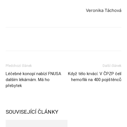
Veronika Táchová
Předchozí článek
Další článek
Léčebné konopí nabízí FNUSA
Když tělo krvácí. V ČPZP čelí
dalším lékárnám. Má ho
hemofilii na 400 pojištěnců
přebytek
SOUVISEJÍCÍ ČLÁNKY