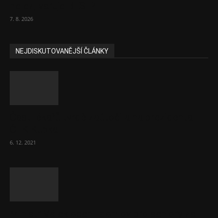
nelez, varuje BESIP
7. 8. 2026
NEJDISKUTOVANĚJŠÍ ČLÁNKY
Část lékařů tvrdě zaútočila na prezidenta
ČLK Kubka
6. 12. 2021
Ministr Válek ocenil domov pro seniory za