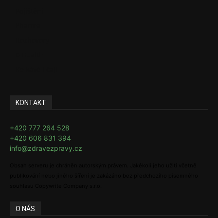
Pojištění
Pharma
Rozhovory
E-Health
Ke kávě i čaji
KONTAKT
+420 777 264 528
+420 606 831 394
info@zdravezpravy.cz
Obsah serveru je chráněn autorským právem. Jakékoli jeho užití včetně
publikování nebo jiného šíření je zakázáno bez předchozího písemného
souhlasu Copywrite Company s.r.o.
O NÁS