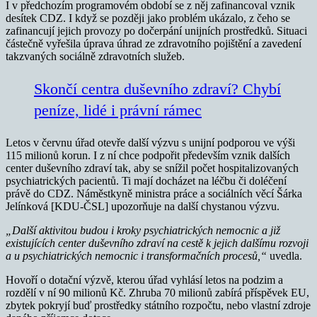
I v předchozím programovém období se z něj zafinancoval vznik
desítek CDZ. I když se později jako problém ukázalo, z čeho se
zafinancují jejich provozy po dočerpání unijních prostředků. Situaci
částečně vyřešila úprava úhrad ze zdravotního pojištění a zavedení
takzvaných sociálně zdravotních služeb.
Skončí centra duševního zdraví? Chybí
peníze, lidé i právní rámec
Letos v červnu úřad otevře další výzvu s unijní podporou ve výši
115 milionů korun. I z ní chce podpořit především vznik dalších
center duševního zdraví tak, aby se snížil počet hospitalizovaných
psychiatrických pacientů. Ti mají docházet na léčbu či doléčení
právě do CDZ. Náměstkyně ministra práce a sociálních věcí Šárka
Jelínková [KDU-ČSL] upozorňuje na další chystanou výzvu.
„Další aktivitou budou i kroky psychiatrických nemocnic a již
existujících center duševního zdraví na cestě k jejich dalšímu rozvoji
a u psychiatrických nemocnic i transformačních procesů,“
uvedla.
Hovoří o dotační výzvě, kterou úřad vyhlásí letos na podzim a
rozdělí v ní 90 milionů Kč. Zhruba 70 milionů zabírá příspěvek EU,
zbytek pokryjí buď prostředky státního rozpočtu, nebo vlastní zdroje