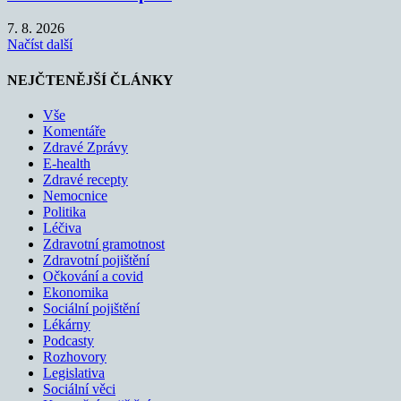
7. 8. 2026
Načíst další
NEJČTENĚJŠÍ ČLÁNKY
Vše
Komentáře
Zdravé Zprávy
E-health
Zdravé recepty
Nemocnice
Politika
Léčiva
Zdravotní gramotnost
Zdravotní pojištění
Očkování a covid
Ekonomika
Sociální pojištění
Lékárny
Podcasty
Rozhovory
Legislativa
Sociální věci