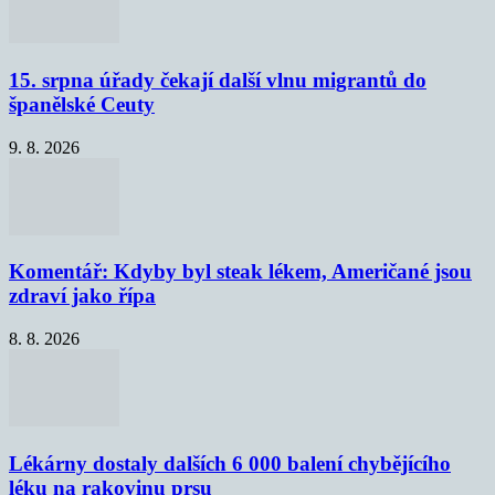
15. srpna úřady čekají další vlnu migrantů do
španělské Ceuty
9. 8. 2026
Komentář: Kdyby byl steak lékem, Američané jsou
zdraví jako řípa
8. 8. 2026
Lékárny dostaly dalších 6 000 balení chybějícího
léku na rakovinu prsu