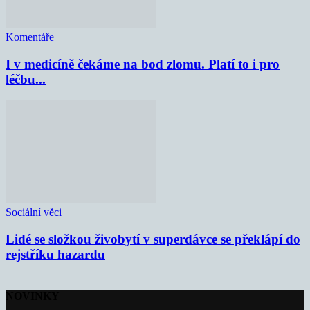
Komentáře
I v medicíně čekáme na bod zlomu. Platí to i pro
léčbu...
Sociální věci
Lidé se složkou živobytí v superdávce se překlápí do
rejstříku hazardu
NOVINKY