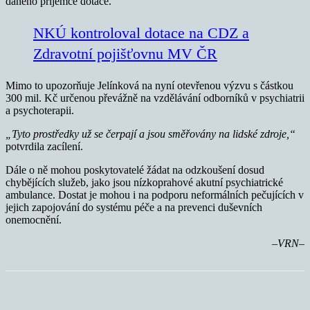
daného příjemce dotace.
NKÚ kontroloval dotace na CDZ a
Zdravotní pojišťovnu MV ČR
Mimo to upozorňuje Jelínková na nyní otevřenou výzvu s částkou
300 mil. Kč určenou převážně na vzdělávání odborníků v psychiatrii
a psychoterapii.
„Tyto prostředky už se čerpají a jsou směřovány na lidské zdroje,“
potvrdila zacílení.
Dále o ně mohou poskytovatelé žádat na odzkoušení dosud
chybějících služeb, jako jsou nízkoprahové akutní psychiatrické
ambulance. Dostat je mohou i na podporu neformálních pečujících v
jejich zapojování do systému péče a na prevenci duševních
onemocnění.
–VRN–