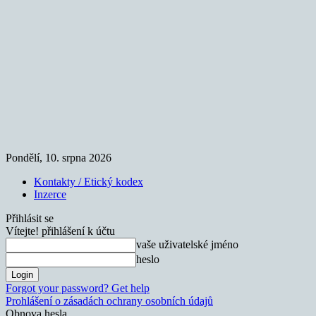
Pondělí, 10. srpna 2026
Kontakty / Etický kodex
Inzerce
Přihlásit se
Vítejte! přihlášení k účtu
vaše uživatelské jméno
heslo
Forgot your password? Get help
Prohlášení o zásadách ochrany osobních údajů
Obnova hesla