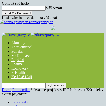
Obnovit své heslo
Váš e-mail
Heslo vám bude zasláno na váš email
zdravezpravy.cz
Aktuality
Zdravotnictví
Politika
Sociální věci
Pojištění
Pharma
Rozhovory
E-Health
Ke kávě i čaji
Domů
Ekonomika
Schválené projekty v IROP přinesou 320 lůžek v
akutní psychiatrii
Ekonomika