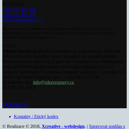
KONTAKT
+420 777 264 528
+420 606 831 394
info@zdravezpravy.cz
Obsah serveru je chráněn autorským právem. Jakékoli jeho užití včetně
publikování nebo jiného šíření je zakázáno bez předchozího písemného
souhlasu Copywrite Company s.r.o.
O NÁS
ZdraveZpravy.cz
přinášejí informace ze zdravotnictví, zdravotní
péče a zdravého životního stylu s přesahem do sociální politiky.
Provozovatelem serveru je Copywrite Company s.r.o. Publikování
nebo další šíření obsahu serveru www.zdravezpravy.cz je bez
souhlasu společnosti Copywrite Company zakázáno. Copyright [c]
2020 Copywrite Company s.r.o. / Copyright [c] ČTK.
Kontaktujte nás:
info@zdravezpravy.cz
SLEDUJTE NÁS
INZERCE
Kontakty / Etický kodex
© Realizace © 2018,
Xcreative - webdesign
. |
Spravovat souhlas s