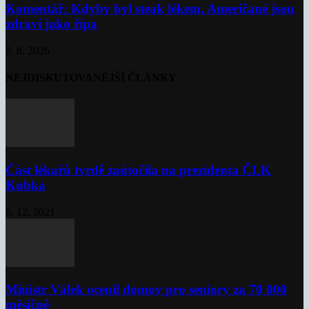
Komentář: Kdyby byl steak lékem, Američané jsou
zdraví jako řípa
8. 8. 2026
NEJDISKUTOVANĚJŠÍ ČLÁNKY
Část lékařů tvrdě zaútočila na prezidenta ČLK
Kubka
6. 12. 2021
Ministr Válek ocenil domov pro seniory za 70 000
měsíčně