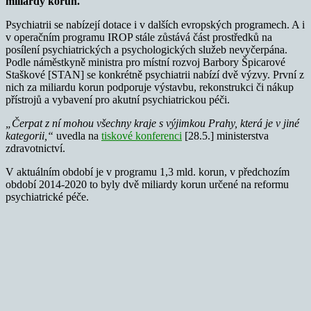
miliardy korun.
Psychiatrii se nabízejí dotace i v dalších evropských programech. A i
v operačním programu IROP stále zůstává část prostředků na
posílení psychiatrických a psychologických služeb nevyčerpána.
Podle náměstkyně ministra pro místní rozvoj Barbory Špicarové
Staškové [STAN] se konkrétně psychiatrii nabízí dvě výzvy. První z
nich za miliardu korun podporuje výstavbu, rekonstrukci či nákup
přístrojů a vybavení pro akutní psychiatrickou péči.
„Čerpat z ní mohou všechny kraje s výjimkou Prahy, která je v jiné
kategorii,“
uvedla na
tiskové konferenci
[28.5.] ministerstva
zdravotnictví.
V aktuálním období je v programu 1,3 mld. korun, v předchozím
období 2014-2020 to byly dvě miliardy korun určené na reformu
psychiatrické péče.