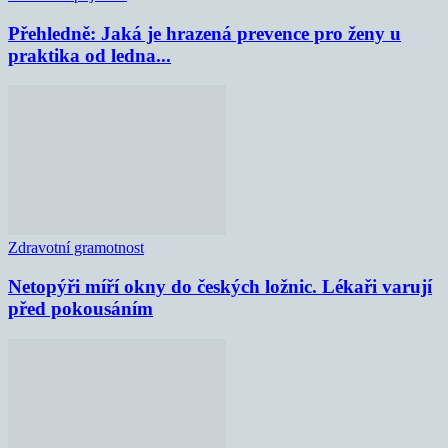
Přehledně: Jaká je hrazená prevence pro ženy u
praktika od ledna...
Zdravotní gramotnost
Netopýři míří okny do českých ložnic. Lékaři varují
před pokousáním