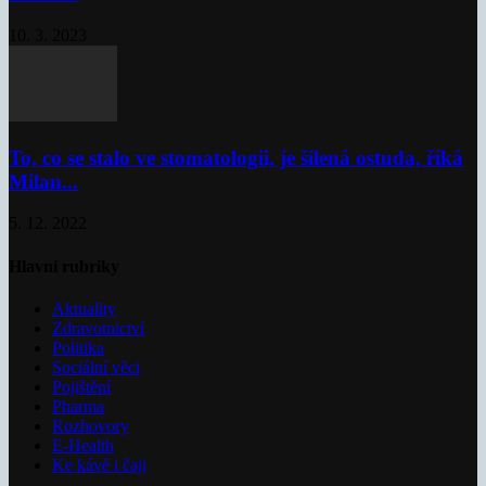
10. 3. 2023
To, co se stalo ve stomatologii, je šílená ostuda, říká
Milan...
5. 12. 2022
Hlavní rubriky
Aktuality
Zdravotnictví
Politika
Sociální věci
Pojištění
Pharma
Rozhovory
E-Health
Ke kávě i čaji