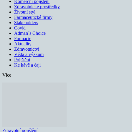
Komerční pojištění
Zdravotnické prostředky
Životní styl
Farmaceutické firmy
Stakeholders
Covid
Adman´s Choice
Farmacie
Aktuality
Zdravotnictví
Věda a výzkum
Pojištění
Ke kávě a čaji
Více
Zdravotní pojištění