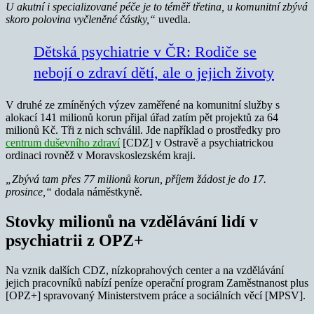
U akutní i specializované péče je to téměř třetina, u komunitní zbývá
skoro polovina vyčleněné částky,“
uvedla.
Dětská psychiatrie v ČR: Rodiče se
nebojí o zdraví dětí, ale o jejich životy
V druhé ze zmíněných výzev zaměřené na komunitní služby s
alokací 141 milionů korun přijal úřad zatím pět projektů za 64
milionů Kč. Tři z nich schválil. Jde například o prostředky pro
centrum duševního zdraví
[CDZ] v Ostravě a psychiatrickou
ordinaci rovněž v Moravskoslezském kraji.
„Zbývá tam přes 77 milionů korun, příjem žádost je do 17.
prosince,“
dodala náměstkyně.
Stovky milionů na vzdělávání lidí v
psychiatrii z OPZ+
Na vznik dalších CDZ, nízkoprahových center a na vzdělávání
jejich pracovníků nabízí peníze operační program Zaměstnanost plus
[OPZ+] spravovaný Ministerstvem práce a sociálních věcí [MPSV].