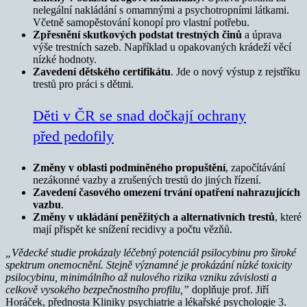
nelegální nakládání s omamnými a psychotropními látkami.
Včetně samopěstování konopí pro vlastní potřebu.
Zpřesnění skutkových podstat trestných činů
a úprava
výše trestních sazeb. Například u opakovaných krádeží věcí
nízké hodnoty.
Zavedení dětského certifikátu
. Jde o nový výstup z rejstříku
trestů pro práci s dětmi.
Děti v ČR se snad dočkají ochrany
před pedofily
Změny v oblasti podmíněného propuštění
, započítávání
nezákonné vazby a zrušených trestů do jiných řízení.
Zavedení časového omezení trvání opatření nahrazujících
vazbu
.
Změny v ukládání peněžitých a alternativních trestů
, které
mají přispět ke snížení recidivy a počtu vězňů.
„Vědecké studie prokázaly léčebný potenciál psilocybinu pro široké
spektrum onemocnění. Stejně významné je prokázání nízké toxicity
psilocybinu, minimálního až nulového rizika vzniku závislosti a
celkově vysokého bezpečnostního profilu,”
doplňuje prof. Jiří
Horáček, přednosta Kliniky psychiatrie a lékařské psychologie 3.