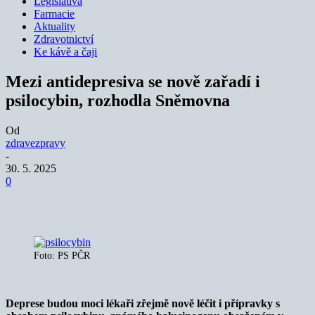
Legislativa
Farmacie
Aktuality
Zdravotnictví
Ke kávě a čaji
Mezi antidepresiva se nově zařadí i
psilocybin, rozhodla Sněmovna
Od
zdravezpravy
-
30. 5. 2025
0
Foto: PS PČR
Deprese budou moci lékaři zřejmě nově léčit i přípravky s