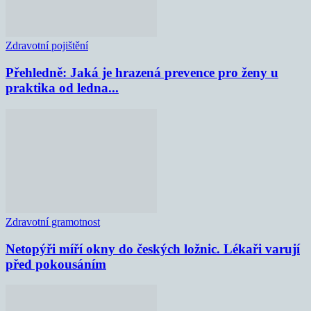
Zdravotní pojištění
Přehledně: Jaká je hrazená prevence pro ženy u
praktika od ledna...
Zdravotní gramotnost
Netopýři míří okny do českých ložnic. Lékaři varují
před pokousáním