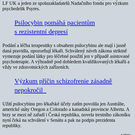
LF UK a jeden ze spoluzakladatelů Nadačního fondu pro výzkum
psychedelik Psyres.
Psilocybin pomáhá pacientům
s rezistentní depresí
Podání a léčba terapeutiky s obsahem psilocybinu ale mají i jasně
daná pravidla, upozorňují lékaři. Schválený návrh zákona striktně
vymezuje podání látky pro léčebné použití jen v případě asistované
psychoterapie. A výhradně pod dohledem kvalifikovaných lékařů a
vždy ve zdravotnických zařízeních.
Výzkum příčin schizofrenie zásadně
nepokročil
Užití psilocybinu pro lékařské účely zatím povolila jen Austrálie,
americké státy Oregon a Colorado a kanadská provincie Alberta. A
brzy se mezi ně zařadí i Česká republika, novela trestního zákoníku
nyní čeká na schválení v Senátu a pak na podpis prezidenta
republiky.