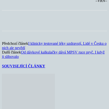
–VRN–
Předchozí článek
I klinicky testované léky uzdravují. Lidé v Česku o
nich ale nevědí
Další článek
Od dávkové kalkulačky dává MPSV ruce pryč. I když
ji slibovalo
SOUVISEJÍCÍ ČLÁNKY