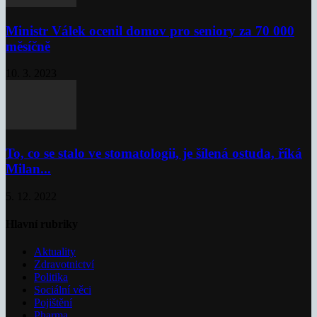
Ministr Válek ocenil domov pro seniory za 70 000
měsíčně
10. 3. 2023
To, co se stalo ve stomatologii, je šílená ostuda, říká
Milan...
5. 12. 2022
Hlavní rubriky
Aktuality
Zdravotnictví
Politika
Sociální věci
Pojištění
Pharma