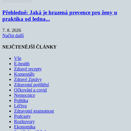
Přehledně: Jaká je hrazená prevence pro ženy u
praktika od ledna...
7. 8. 2026
Načíst další
NEJČTENĚJŠÍ ČLÁNKY
Vše
E-health
Zdravé recepty
Komentáře
Zdravé Zprávy
Zdravotní pojištění
Očkování a covid
Nemocnice
Politika
Léčiva
Zdravotní gramotnost
Podcasty
Rozhovory
Ekonomika