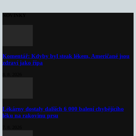
NOVINKY
Komentář: Kdyby byl steak lékem, Američané jsou
zdraví jako řípa
8. 8. 2026
Lékárny dostaly dalších 6 000 balení chybějícího
léku na rakovinu prsu
7. 8. 2026