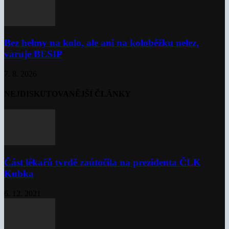
Bez helmy na kolo, ale ani na koloběžku nelez,
varuje BESIP
7. 8. 2026
NEJDISKUTOVANĚJŠÍ ČLÁNKY
Část lékařů tvrdě zaútočila na prezidenta ČLK
Kubka
6. 12. 2021