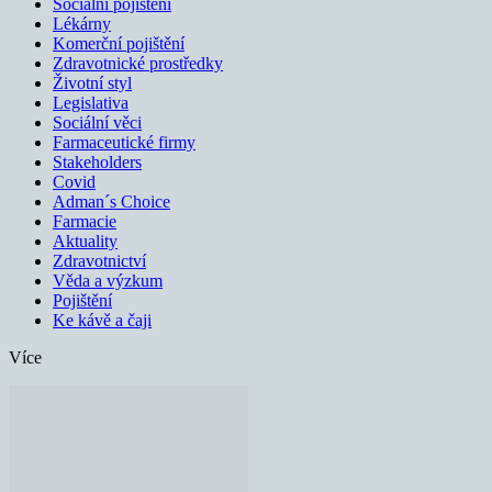
Sociální pojištění
Lékárny
Komerční pojištění
Zdravotnické prostředky
Životní styl
Legislativa
Sociální věci
Farmaceutické firmy
Stakeholders
Covid
Adman´s Choice
Farmacie
Aktuality
Zdravotnictví
Věda a výzkum
Pojištění
Ke kávě a čaji
Více