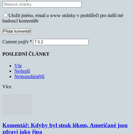
Uložit jméno, email a www stránky v prohlížeči pro další mé
budoucí komentáře
Current ye@r
*
POSLEDNÍ ČLÁNKY
Vše
Nejlepší
Nejpopulárnější
Více
Komentář: Kdyby byl steak lékem, Američané jsou
zdraví jako řípa