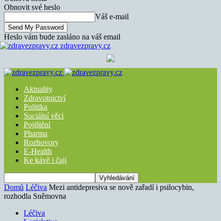
Obnovit své heslo
Váš e-mail
Heslo vám bude zasláno na váš email
zdravezpravy.cz
Aktuality
Zdravotnictví
Politika
Sociální věci
Pojištění
Pharma
Rozhovory
E-Health
Ke kávě i čaji
Domů
Léčiva
Mezi antidepresiva se nově zařadí i psilocybin,
rozhodla Sněmovna
Léčiva