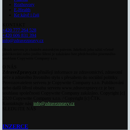
Rozhovory
E-Health
Ke kávě i čaji
KONTAKT
+420 777 264 528
+420 606 831 394
info@zdravezpravy.cz
Obsah serveru je chráněn autorským právem. Jakékoli jeho užití včetně
publikování nebo jiného šíření je zakázáno bez předchozího písemného
souhlasu Copywrite Company s.r.o.
O NÁS
ZdraveZpravy.cz
přinášejí informace ze zdravotnictví, zdravotní
péče a zdravého životního stylu s přesahem do sociální politiky.
Provozovatelem serveru je Copywrite Company s.r.o. Publikování
nebo další šíření obsahu serveru www.zdravezpravy.cz je bez
souhlasu společnosti Copywrite Company zakázáno. Copyright [c]
2020 Copywrite Company s.r.o. / Copyright [c] ČTK.
Kontaktujte nás:
info@zdravezpravy.cz
SLEDUJTE NÁS
INZERCE