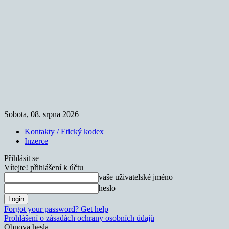
Sobota, 08. srpna 2026
Kontakty / Etický kodex
Inzerce
Přihlásit se
Vítejte! přihlášení k účtu
vaše uživatelské jméno
heslo
Forgot your password? Get help
Prohlášení o zásadách ochrany osobních údajů
Obnova hesla