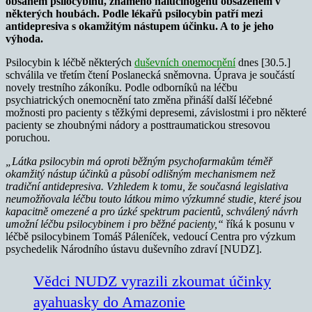
obsahem psilocybinu, známého halucinogenu obsaženém v
některých houbách. Podle lékařů psilocybin patří
mezi
antidepresiva s okamžitým nástupem účinku. A to je jeho
výhoda.
Psilocybin k léčbě některých
duševních onemocnění
dnes [30.5.]
schválila ve třetím čtení Poslanecká sněmovna. Úprava je součástí
novely trestního zákoníku. Podle odborníků na léčbu
psychiatrických onemocnění tato změna přináší další léčebné
možnosti pro pacienty s těžkými depresemi, závislostmi i pro některé
pacienty se zhoubnými nádory a posttraumatickou stresovou
poruchou.
„Látka psilocybin má oproti běžným psychofarmakům téměř
okamžitý nástup účinků a působí odlišným mechanismem než
tradiční antidepresiva. Vzhledem k tomu, že současná legislativa
neumožňovala léčbu touto látkou mimo výzkumné studie, které jsou
kapacitně omezené a pro úzké spektrum pacientů, schválený návrh
umožní léčbu psilocybinem i pro běžné pacienty,“
říká k posunu v
léčbě psilocybinem Tomáš Páleníček, vedoucí Centra pro výzkum
psychedelik Národního ústavu duševního zdraví [NUDZ].
Vědci NUDZ vyrazili zkoumat účinky
ayahuasky do Amazonie