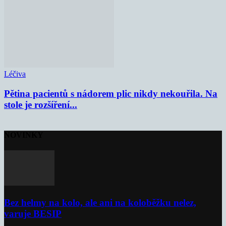
Léčiva
Pětina pacientů s nádorem plic nikdy nekouřila. Na
stole je rozšíření...
NOVINKY
Bez helmy na kolo, ale ani na koloběžku nelez,
varuje BESIP