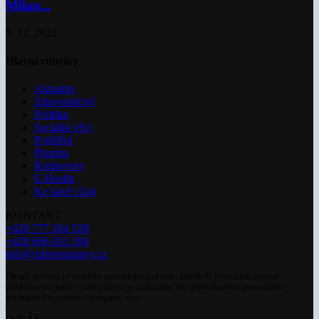
Milan...
5. 12. 2022
Hlavní rubriky
Aktuality
Zdravotnictví
Politika
Sociální věci
Pojištění
Pharma
Rozhovory
E-Health
Ke kávě i čaji
KONTAKT
+420 777 264 528
+420 606 831 394
info@zdravezpravy.cz
Obsah serveru je chráněn autorským právem. Jakékoli jeho užití včetně
publikování nebo jiného šíření je zakázáno bez předchozího písemného
souhlasu Copywrite Company s.r.o.
O NÁS