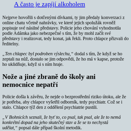
A často je zapíjí alkoholem
Nejprve hovořili s dotčenými dívkami, ty jim předaly konverzaci z
online chatu včetně nahrávky, ve které jejich spolužák rovněž
popisuje své násilné představy. Policie jeho chování vyhodnotila
podle Adámka jako nebezpečné s tím, že by mohl začít své
představy i realizovat, tedy konat, jak řekli. Proto chlapce přizvali do
ředitelny.
„Ten chlapec byl podroben výslechu,“
dodal s tím, že když se ho
zeptali na nůž, dostalo se jim odpovědi, že ho má v kapse, protože
ho uklidňuje, když si s ním hraje.
Nože a jiné zbraně do školy ani
nemocnice nepatří
Policie došla k závěru, že nejde o bezprostřední riziko útoku, ale že
je potřeba, aby chlapce vyšetřil odborník, tedy psychiatr. Což se i
stalo. Chlapce týž den z oddělení psychiatrie pustili.
„V Bohnicích seznali, že byť to, co psal, tak psal, ale že to nemá
konkrétní dopad na jeho skutečný stav a že se to nechystá
udělat,“
popsal dále případ školní metodik.