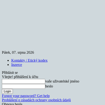
Pátek, 07. srpna 2026
Kontakty / Etický kodex
Inzerce
Přihlásit se
Vítejte! přihlášení k účtu
vaše uživatelské jméno
heslo
Forgot your password? Get help
Prohlášení o zásadách ochrany osobních údajů
Obnova hesla