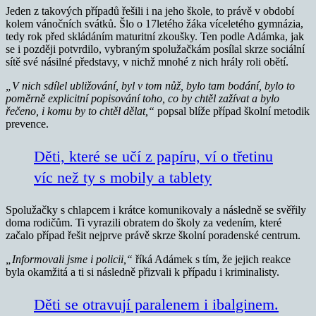
Jeden z takových případů řešili i na jeho škole, to právě v období
kolem vánočních svátků. Šlo o 17letého žáka víceletého gymnázia,
tedy rok před skládáním maturitní zkoušky. Ten podle Adámka, jak
se i později potvrdilo, vybraným spolužačkám posílal skrze sociální
sítě své násilné představy, v nichž mnohé z nich hrály roli obětí.
„V nich sdílel ubližování, byl v tom nůž, bylo tam bodání, bylo to
poměrně explicitní popisování toho, co by chtěl zažívat a bylo
řečeno, i komu by to chtěl dělat,“
popsal blíže případ školní metodik
prevence.
Děti, které se učí z papíru, ví o třetinu
víc než ty s mobily a tablety
Spolužačky s chlapcem i krátce komunikovaly a následně se svěřily
doma rodičům. Ti vyrazili obratem do školy za vedením, které
začalo případ řešit nejprve právě skrze školní poradenské centrum.
„Informovali jsme i policii,“
říká Adámek s tím, že jejich reakce
byla okamžitá a ti si následně přizvali k případu i kriminalisty.
Děti se otravují paralenem i ibalginem.