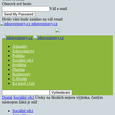
Obnovit své heslo
Váš e-mail
Heslo vám bude zasláno na váš email
zdravezpravy.cz
Aktuality
Zdravotnictví
Politika
Sociální věci
Pojištění
Pharma
Rozhovory
E-Health
Ke kávě i čaji
Domů
Sociální věci
Útoky na školách nejsou výjimka, častým
nástrojem žáků je nůž
Sociální věci