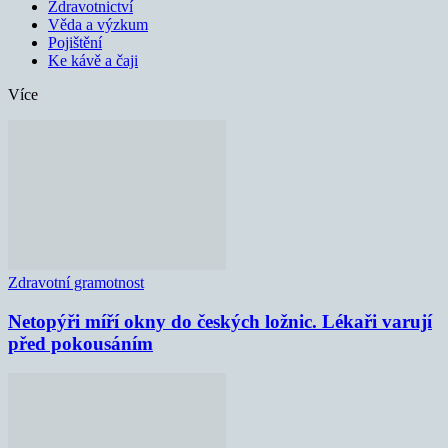
Zdravotnictví
Věda a výzkum
Pojištění
Ke kávě a čaji
Více
Zdravotní gramotnost
Netopýři míří okny do českých ložnic. Lékaři varují
před pokousáním