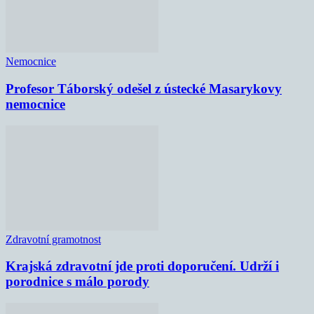
Nemocnice
Profesor Táborský odešel z ústecké Masarykovy
nemocnice
Zdravotní gramotnost
Krajská zdravotní jde proti doporučení. Udrží i
porodnice s málo porody