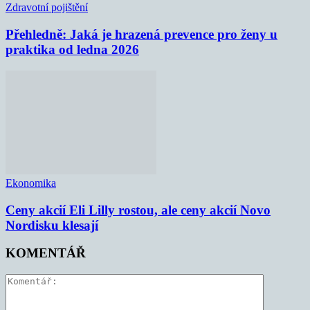
Zdravotní pojištění
Přehledně: Jaká je hrazená prevence pro ženy u
praktika od ledna 2026
Ekonomika
Ceny akcií Eli Lilly rostou, ale ceny akcií Novo
Nordisku klesají
KOMENTÁŘ