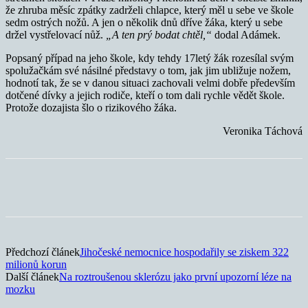
že zhruba měsíc zpátky zadrželi chlapce, který měl u sebe ve škole
sedm ostrých nožů. A jen o několik dnů dříve žáka, který u sebe
držel vystřelovací nůž.
„A ten prý bodat chtěl,“
dodal Adámek.
Popsaný případ na jeho škole, kdy tehdy 17letý žák rozesílal svým
spolužačkám své násilné představy o tom, jak jim ubližuje nožem,
hodnotí tak, že se v danou situaci zachovali velmi dobře především
dotčené dívky a jejich rodiče, kteří o tom dali rychle vědět škole.
Protože dozajista šlo o rizikového žáka.
Veronika Táchová
Předchozí článek
Jihočeské nemocnice hospodařily se ziskem 322
milionů korun
Další článek
Na roztroušenou sklerózu jako první upozorní léze na
mozku