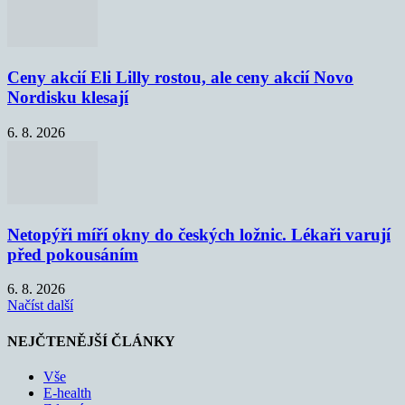
Ceny akcií Eli Lilly rostou, ale ceny akcií Novo
Nordisku klesají
6. 8. 2026
Netopýři míří okny do českých ložnic. Lékaři varují
před pokousáním
6. 8. 2026
Načíst další
NEJČTENĚJŠÍ ČLÁNKY
Vše
E-health