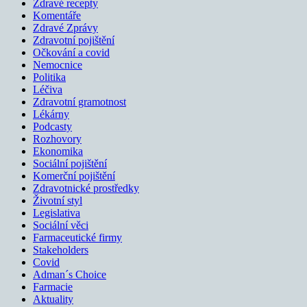
Zdravé recepty
Komentáře
Zdravé Zprávy
Zdravotní pojištění
Očkování a covid
Nemocnice
Politika
Léčiva
Zdravotní gramotnost
Lékárny
Podcasty
Rozhovory
Ekonomika
Sociální pojištění
Komerční pojištění
Zdravotnické prostředky
Životní styl
Legislativa
Sociální věci
Farmaceutické firmy
Stakeholders
Covid
Adman´s Choice
Farmacie
Aktuality