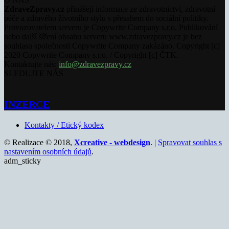
ZdraveZpravy.cz
přinášejí informace ze zdravotnictví, zdravotní
péče a zdravého životního stylu s přesahem do sociální politiky.
Provozovatelem serveru je Copywrite Company s.r.o. Publikování
nebo další šíření obsahu serveru www.zdravezpravy.cz je bez
souhlasu společnosti Copywrite Company zakázáno. Copyright [c]
2020 Copywrite Company s.r.o. / Copyright [c] ČTK.
Kontaktujte nás:
info@zdravezpravy.cz
SLEDUJTE NÁS
INZERCE
Kontakty / Etický kodex
© Realizace © 2018,
Xcreative - webdesign
. |
Spravovat souhlas s
nastavením osobních údajů
.
adm_sticky