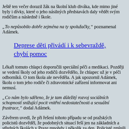
Ještě ten večer dorazil žák na školní klub diváka, kde mimo jiné
byly i dívky, které o jeho násilných představách daly vědět svým
rodičům a následně i škole.
„To nepůsobilo dobře zejména na ty spolužačky,“
poznamenal
Adámek.
Deprese děti přivádí i k sebevraždě,
chybí pomoc
Lékaři tomuto chlapci doporučili speciální péči a medikaci. Později
se vedení školy od jeho rodičů dozvědělo, že chlapec už je v péči
odborníků. O tom škola ale nevěděla. A jak upozornil Adámek,
školu o tom jeho rodiče či zdravotnické zařízení informovat ani
nemusí.
„Co nám bylo sděleno, že je tam důležitý rozvoj sociálních
schopností snižující pocit vnitřní nedostatečnosti a sexuální
frustrace,“
dodal Adámek.
Závěrem uvedl, že při řešení tohoto případu se od pražských
policistů dozvěděl, že podobných situací řeší jen na základních a
středních školách v Praze mnohdy i několik za den. Policisté zmínili,