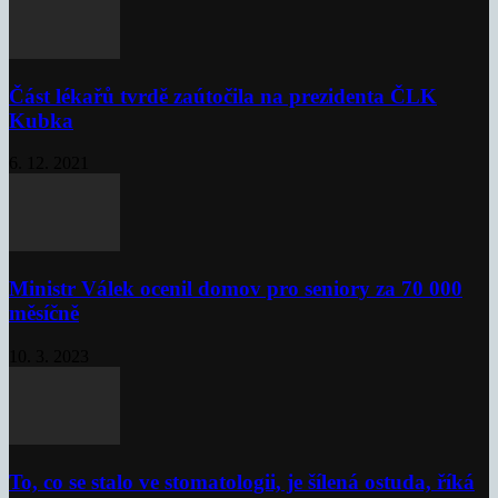
Část lékařů tvrdě zaútočila na prezidenta ČLK
Kubka
6. 12. 2021
Ministr Válek ocenil domov pro seniory za 70 000
měsíčně
10. 3. 2023
To, co se stalo ve stomatologii, je šílená ostuda, říká