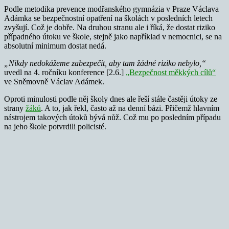
Podle metodika prevence modřanského gymnázia v Praze Václava
Adámka se bezpečnostní opatření na školách v posledních letech
zvyšují. Což je dobře. Na druhou stranu ale i říká, že dostat riziko
případného útoku ve škole, stejně jako například v nemocnici, se na
absolutní minimum dostat nedá.
„Nikdy nedokážeme zabezpečit, aby tam žádné riziko nebylo,“
uvedl na 4. ročníku konference [2.6.]
„Bezpečnost měkkých cílů“
ve Sněmovně Václav Adámek.
Oproti minulosti podle něj školy dnes ale řeší stále častěji útoky ze
strany
žáků
. A to, jak řekl, často až na denní bázi. Přičemž hlavním
nástrojem takových útoků bývá nůž. Což mu po posledním případu
na jeho škole potvrdili policisté.