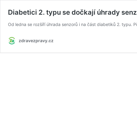
Diabetici 2. typu se dočkají úhrady senz
Od ledna se rozšíří úhrada senzorů i na část diabetiků 2. typu. Půj
zdravezpravy.cz