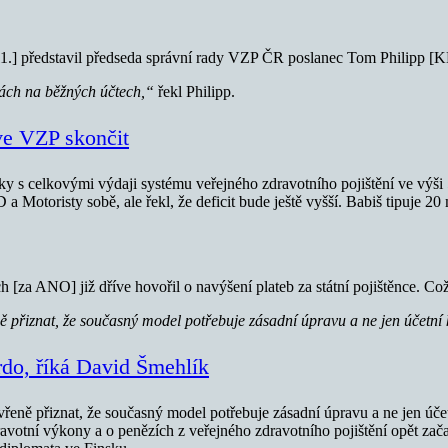
4.11.] představil předseda správní rady VZP ČR poslanec Tom Philipp 
vách na běžných účtech,“
řekl Philipp.
ve VZP skončit
šky s celkovými výdaji systému veřejného zdravotního pojištění ve výši
a Motoristy sobě, ale řekl, že deficit bude ještě vyšší. Babiš tipuje 20 
[za ANO] již dříve hovořil o navýšení plateb za státní pojištěnce. Což 
ě přiznat, že současný model potřebuje zásadní úpravu a ne jen účetní
vrdo, říká David Šmehlík
evřeně přiznat, že současný model potřebuje zásadní úpravu a ne jen úče
avotní výkony a o penězích z veřejného zdravotního pojištění opět zača