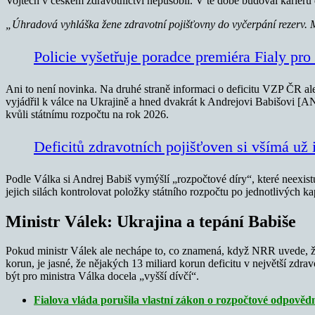
Vojtěch v českém zdravotnictví nepůsobil. V té době budoval kariéru
„Úhradová vyhláška žene zdravotní pojišťovny do vyčerpání rezerv. Mí
Policie vyšetřuje poradce premiéra Fialy pro
Ani to není novinka. Na druhé straně informaci o deficitu VZP ČR ale
vyjádřil k válce na Ukrajině a hned dvakrát k Andrejovi Babišovi [
kvůli státnímu rozpočtu na rok 2026.
Deficitů zdravotních pojišťoven si všímá už
Podle Válka si Andrej Babiš vymýšlí „rozpočtové díry“, které neexi
jejich silách kontrolovat položky státního rozpočtu po jednotlivých kap
Ministr Válek: Ukrajina a tepání Babiše
Pokud ministr Válek ale nechápe to, co znamená, když NRR uvede, že 
korun, je jasné, že nějakých 13 miliard korun deficitu v největší zdr
být pro ministra Válka docela „vyšší dívčí“.
Fialova vláda porušila vlastní zákon o rozpočtové odpovědn