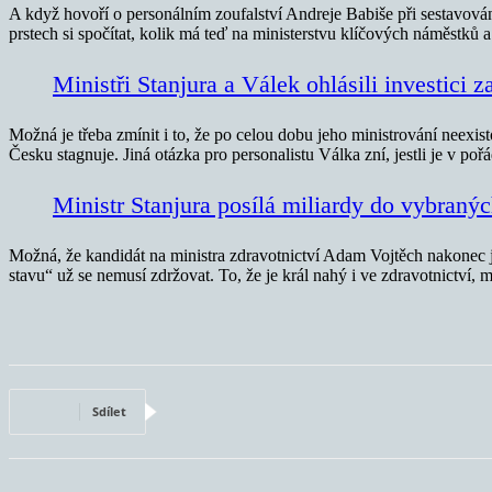
A když hovoří o personálním zoufalství Andreje Babiše při sestavování
prstech si spočítat, kolik má teď na ministerstvu klíčových náměstků a 
Ministři Stanjura a Válek ohlásili investici
Možná je třeba zmínit i to, že po celou dobu jeho ministrování neexist
Česku stagnuje. Jiná otázka pro personalistu Válka zní, jestli je v poř
Ministr Stanjura posílá miliardy do vybraný
Možná, že kandidát na ministra zdravotnictví Adam Vojtěch nakonec j
stavu“ už se nemusí zdržovat. To, že je král nahý i ve zdravotnictví, 
Sdílet