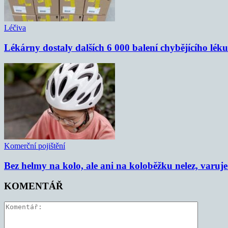
Léčiva
Lékárny dostaly dalších 6 000 balení chybějícího lék
Komerční pojištění
Bez helmy na kolo, ale ani na koloběžku nelez, varu
KOMENTÁŘ