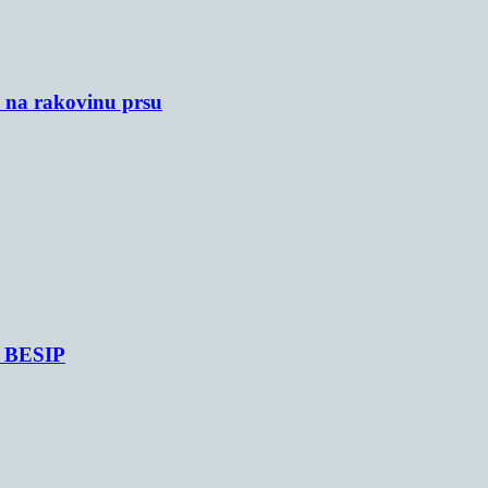
u na rakovinu prsu
je BESIP