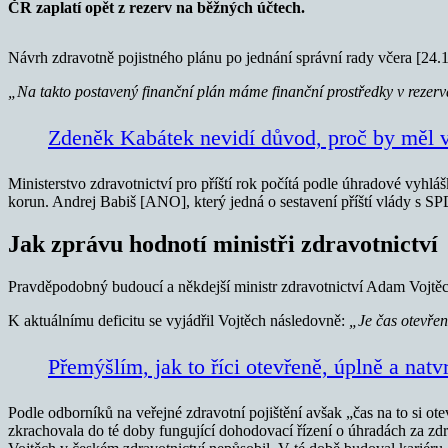
ČR zaplatí opět z rezerv na běžných účtech.
Návrh zdravotně pojistného plánu po jednání správní rady včera [2
„Na takto postavený finanční plán máme finanční prostředky v rezer
Zdeněk Kabátek nevidí důvod, proč by měl 
Ministerstvo zdravotnictví pro příští rok počítá podle úhradové vyhlá
korun. Andrej Babiš [ANO], který jedná o sestavení příští vlády s SPD 
Jak zprávu hodnotí ministři zdravotnictví
Pravděpodobný budoucí a někdejší ministr zdravotnictví Adam Vojtěch 
K aktuálnímu deficitu se vyjádřil Vojtěch následovně:
„Je čas otevřen
Přemýšlím, jak to říci otevřeně, úplně a nat
Podle odborníků na veřejné zdravotní pojištění avšak „čas na to si ot
zkrachovala do té doby fungující dohodovací řízení o úhradách za zdr