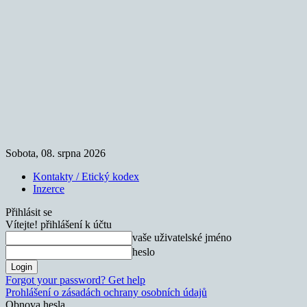
Sobota, 08. srpna 2026
Kontakty / Etický kodex
Inzerce
Přihlásit se
Vítejte! přihlášení k účtu
vaše uživatelské jméno
heslo
Forgot your password? Get help
Prohlášení o zásadách ochrany osobních údajů
Obnova hesla