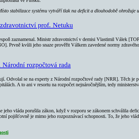
 diplomata ve Finsku.
sto stabilizace systému vytváří tlak na deficit a dlouhodobě ohrožuje u
 zdravotnictví prof. Netuku
spoň zaznamenal. Ministr zdravotnictví v demisi Vlastimil Válek [TOP 0
ANO]. Prvně kvůli jeho snaze prověřit Válkem zavedené normy zdravého
 i Národní rozpočtová rada
stují. Odvolal se na experty z Národní rozpočtové rady [NRR]. Těch j
itálách. A to ani v resortu na rozpočet nejnáročnějším, tedy ministerstv
jeho vláda porušila zákon, když v rozporu se zákonem schválila deficit
avotní pojišťovně je mimo jeho rozpoznávací schopnosti. To, že jeho vlá
osti