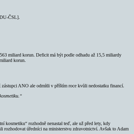
[KDU-ČSL].
 563 miliard korun. Deficit má být podle odhadu až 15,5 miliardy
miliard korun.
zástupci ANO ale odmítli v příštím roce kvůli nedostatku financí.
 kosmetiku.“
tní kosmetiku“ rozhodně nenastal teď, ale už před lety, kdy
li rozhodovat úředníci na ministerstvu zdravotnictví. Avšak to Adam