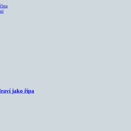
čina
ní
raví jako řípa