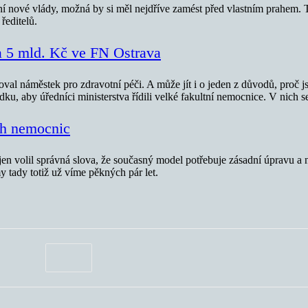
 nové vlády, možná by si měl nejdříve zamést před vlastním prahem. To 
ředitelů.
 za 5 mld. Kč ve FN Ostrava
oval náměstek pro zdravotní péči. A může jít i o jeden z důvodů, proč j
ádku, aby úředníci ministerstva řídili velké fakultní nemocnice. V nich 
ch nemocnic
en volil správná slova, že současný model potřebuje zásadní úpravu a 
my tady totiž už víme pěkných pár let.