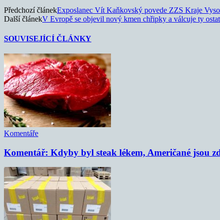
Předchozí článek
Exposlanec Vít Kaňkovský povede ZZS Kraje Vyso
Další článek
V Evropě se objevil nový kmen chřipky a válcuje ty ostat
SOUVISEJÍCÍ ČLÁNKY
Komentáře
Komentář: Kdyby byl steak lékem, Američané jsou zd