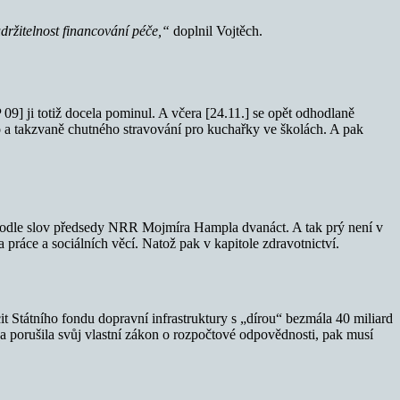
držitelnost financování péče,“
doplnil Vojtěch.
9] ji totiž docela pominul. A včera [24.11.] se opět odhodlaně
 a takzvaně chutného stravování pro kuchařky ve školách. A pak
e podle slov předsedy NRR Mojmíra Hampla dvanáct. A tak prý není v
a práce a sociálních věcí. Natož pak v kapitole zdravotnictví.
 Státního fondu dopravní infrastruktury s „dírou“ bezmála 40 miliard
da porušila svůj vlastní zákon o rozpočtové odpovědnosti, pak musí