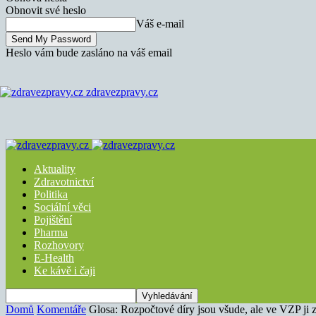
Obnovit své heslo
Váš e-mail
Heslo vám bude zasláno na váš email
zdravezpravy.cz
Aktuality
Zdravotnictví
Politika
Sociální věci
Pojištění
Pharma
Rozhovory
E-Health
Ke kávě i čaji
Domů
Komentáře
Glosa: Rozpočtové díry jsou všude, ale ve VZP ji 