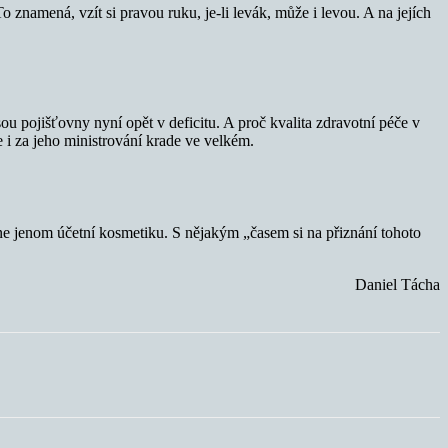
znamená, vzít si pravou ruku, je-li levák, může i levou. A na jejích
sou pojišťovny nyní opět v deficitu. A proč kvalita zdravotní péče v
se i za jeho ministrování krade ve velkém.
ne jenom účetní kosmetiku. S nějakým „časem si na přiznání tohoto
Daniel Tácha