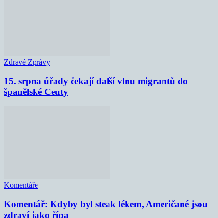
Zdravé Zprávy
15. srpna úřady čekají další vlnu migrantů do
španělské Ceuty
Komentáře
Komentář: Kdyby byl steak lékem, Američané jsou
zdraví jako řípa