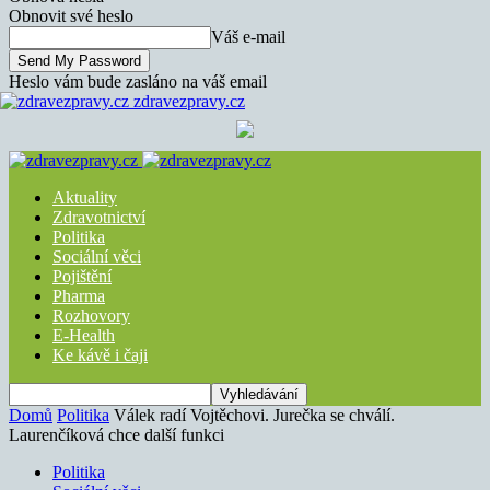
Obnovit své heslo
Váš e-mail
Heslo vám bude zasláno na váš email
zdravezpravy.cz
Aktuality
Zdravotnictví
Politika
Sociální věci
Pojištění
Pharma
Rozhovory
E-Health
Ke kávě i čaji
Domů
Politika
Válek radí Vojtěchovi. Jurečka se chválí.
Laurenčíková chce další funkci
Politika