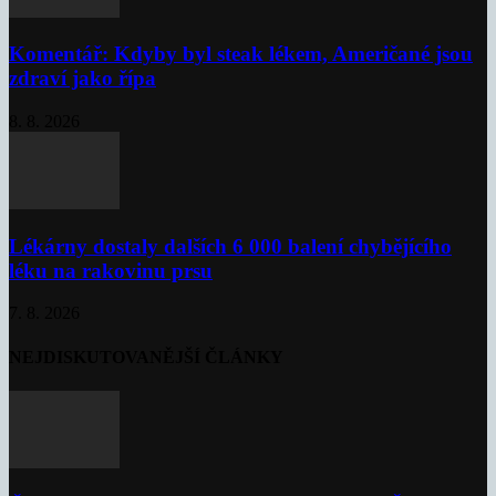
Komentář: Kdyby byl steak lékem, Američané jsou
zdraví jako řípa
8. 8. 2026
Lékárny dostaly dalších 6 000 balení chybějícího
léku na rakovinu prsu
7. 8. 2026
NEJDISKUTOVANĚJŠÍ ČLÁNKY