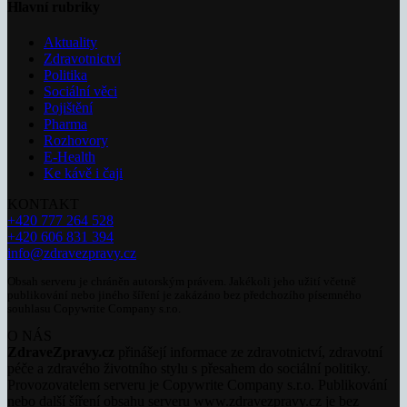
Hlavní rubriky
Aktuality
Zdravotnictví
Politika
Sociální věci
Pojištění
Pharma
Rozhovory
E-Health
Ke kávě i čaji
KONTAKT
+420 777 264 528
+420 606 831 394
info@zdravezpravy.cz
Obsah serveru je chráněn autorským právem. Jakékoli jeho užití včetně
publikování nebo jiného šíření je zakázáno bez předchozího písemného
souhlasu Copywrite Company s.r.o.
O NÁS
ZdraveZpravy.cz
přinášejí informace ze zdravotnictví, zdravotní
péče a zdravého životního stylu s přesahem do sociální politiky.
Provozovatelem serveru je Copywrite Company s.r.o. Publikování
nebo další šíření obsahu serveru www.zdravezpravy.cz je bez