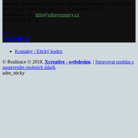
souhlasu společnosti Copywrite Company zakázáno. Copyright [c]
2020 Copywrite Company s.r.o. / Copyright [c] ČTK.
Kontaktujte nás:
info@zdravezpravy.cz
SLEDUJTE NÁS
INZERCE
Kontakty / Etický kodex
© Realizace © 2018,
Xcreative - webdesign
. |
Spravovat souhlas s
nastavením osobních údajů
.
adm_sticky