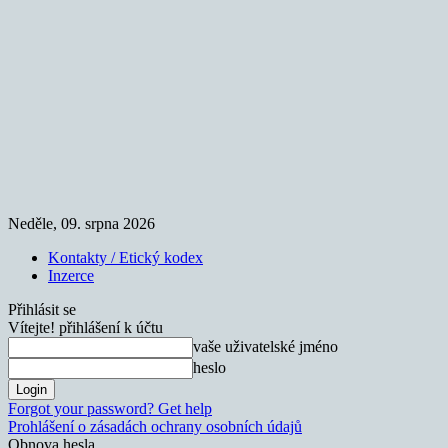
Neděle, 09. srpna 2026
Kontakty / Etický kodex
Inzerce
Přihlásit se
Vítejte! přihlášení k účtu
vaše uživatelské jméno
heslo
Forgot your password? Get help
Prohlášení o zásadách ochrany osobních údajů
Obnova hesla