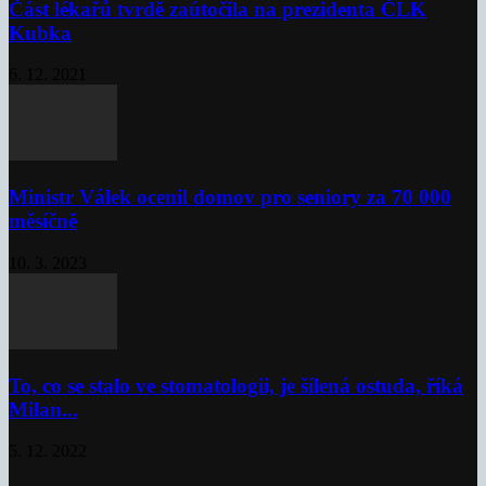
Část lékařů tvrdě zaútočila na prezidenta ČLK
Kubka
6. 12. 2021
Ministr Válek ocenil domov pro seniory za 70 000
měsíčně
10. 3. 2023
To, co se stalo ve stomatologii, je šílená ostuda, říká
Milan...
5. 12. 2022