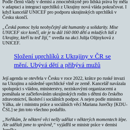
Podle členů vlády v demisi a zmocněnkyně pro lidská práva by měla
v adaptaci a integraci uprchlíků z Ukrajiny nová vláda pokračovat. I
když kancelář UNICEF pro podporu ukrajinských uprchlíků v
Česku skončí.
„Česká pomoc byla neobyčejný akt humanity a solidarity. Mise
UNICEF sice končí, ale je tu dál 160 000 dětí a mladých lidí z
Ukrajiny, kteří tu teď žijí,“
uvedla na akci Julija Olijnyková z
UNICEF.
Složení uprchlíků z Ukrajiny v ČR se
mění. Ubývá dětí a přibývá mužů
Její agenda se otevřela v Česku v roce 2022, krátce po ruské invazi
na Ukrajinu a následné uprchlické vlně ze země. Kancelář navázala
spolupráci s vládou, ministerstvy, neziskovými organizacemi a
pomáhala se začleňováním ukrajinských rodin s dětmi do českého
zdravotnictví, školství i sociálních podpor. A nejen podle ministra
Válka, ale i ministra práce a sociálních věcí Mariana Jurečky [KDU-
ČSL] se jim toto všechno podařilo.
„Neříkám, že některé věci nešly udělat v některých momentech lépe.
Ale udělali jsme to správně,“
vyjádřil se ministr práce v demisi
Jurečka.