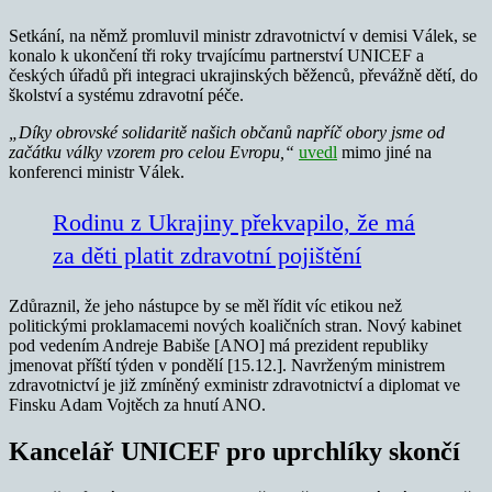
Setkání, na němž promluvil ministr zdravotnictví v demisi Válek, se
konalo k ukončení tři roky trvajícímu partnerství UNICEF a
českých úřadů při integraci ukrajinských běženců, převážně dětí, do
školství a systému zdravotní péče.
„Díky obrovské solidaritě našich občanů napříč obory jsme od
začátku války vzorem pro celou Evropu,“
uvedl
mimo jiné na
konferenci ministr Válek.
Rodinu z Ukrajiny překvapilo, že má
za děti platit zdravotní pojištění
Zdůraznil, že jeho nástupce by se měl řídit víc etikou než
politickými proklamacemi nových koaličních stran. Nový kabinet
pod vedením Andreje Babiše [ANO] má prezident republiky
jmenovat příští týden v pondělí [15.12.]. Navrženým ministrem
zdravotnictví je již zmíněný exministr zdravotnictví a diplomat ve
Finsku Adam Vojtěch za hnutí ANO.
Kancelář UNICEF pro uprchlíky skončí