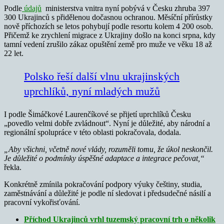
Podle
údajů
ministerstva vnitra nyní pobývá v Česku zhruba 397
300 Ukrajinců s přidělenou dočasnou ochranou. Měsíční přírůstky
nově příchozích se letos pohybují podle resortu kolem 4 200 osob.
Přičemž ke zrychlení migrace z Ukrajiny došlo na konci srpna, kdy
tamní vedení zrušilo zákaz opuštění země pro muže ve věku 18 až
22 let.
Polsko řeší další vlnu ukrajinských
uprchlíků, nyní mladých mužů
I podle Šimáčkové Laurenčíkové se přijetí uprchlíků Česku
„povedlo velmi dobře zvládnout“. Nyní je důležité, aby národní a
regionální spolupráce v této oblasti pokračovala, dodala.
„Aby všichni, včetně nové vlády, rozuměli tomu, že úkol neskončil.
Je důležité o podmínky úspěšné adaptace a integrace pečovat,“
řekla.
Konkrétně zmínila pokračování podpory výuky češtiny, studia,
zaměstnávání a důležité je podle ní sledovat i předsudečné násilí a
pracovní vykořisťování.
Příchod Ukrajinců vrhl tuzemský pracovní trh o několik