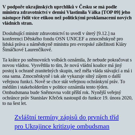
V podpoře ukrajinských uprchlíků v Česku se má podle
ministra zdravotnictví v demisi Vlastimila Válka [TOP 09] jeho
nástupce řídit více etikou než politickými proklamacemi nových
vládních stran.
Dosluhující ministr zdravotnictví to uvedl v úterý [9.12.] na
konferenci Dětského fondu OSN UNICEF a zmocněnkyně pro
lidská práva a náměstkyně ministra pro evropské záležitosti Kláry
Šimáčkové Laurenčíkové.
Ta krátce po sněmovních volbách oznámila, že nebude pokračovat s
novou vládou. Vysvětlila to tím, že nová vládní koalice má jiný
postoj k ochraně zranitelných skupin, než měla vláda stávající a má i
ona sama. Zmocněnkyně i tak ale vykazuje silný zájem o další
veřejnou funkci. Nově se chce stát veřejnou ochránkyní práv. To
médiím i stakeholderům v politice oznámila tento týden.
Ombudsmana bude Sněmovna volit příští rok. Nynější veřejný
ochránce práv Stanislav Křeček nastoupil do funkce 19. února 2020,
to na šest let.
Zvláštní termíny zápisů do prvních tříd
pro Ukrajince kritizuje ombudsman