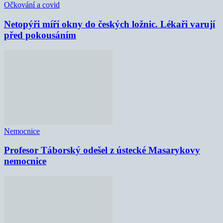
Očkování a covid
Netopýři míří okny do českých ložnic. Lékaři varují
před pokousáním
Nemocnice
Profesor Táborský odešel z ústecké Masarykovy
nemocnice