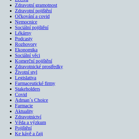
Zdravotní gramotnost
Zdravotní pojištění
Očkování a covid
Nemocnice
Sociální pojištění
Lékárny
Podcasty
Rozhovory
Ekonomika
Sociální věci
Komerční pojištění
Zdravotnické prostředky
Životní styl
Legislativa
Farmaceutické firmy
Stakeholders
Covid
Adman´s Choice
Farmacie
Aktuality
Zdravotnictví
Věda a výzkum
Pojištění
Ke kávě a čaji