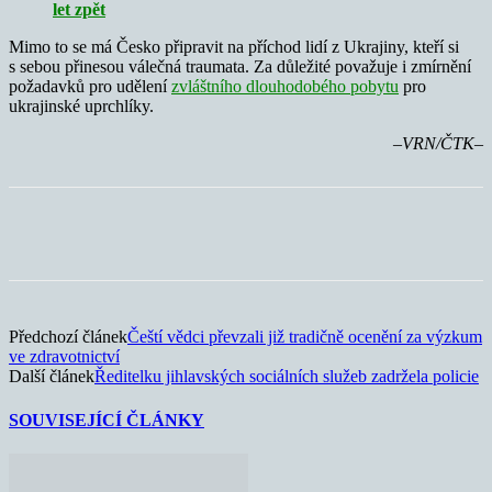
let zpět
Mimo to se má Česko připravit na příchod lidí z Ukrajiny, kteří si
s sebou přinesou válečná traumata. Za důležité považuje i zmírnění
požadavků pro udělení
zvláštního dlouhodobého pobytu
pro
ukrajinské uprchlíky.
–VRN/ČTK–
Předchozí článek
Čeští vědci převzali již tradičně ocenění za výzkum
ve zdravotnictví
Další článek
Ředitelku jihlavských sociálních služeb zadržela policie
SOUVISEJÍCÍ ČLÁNKY