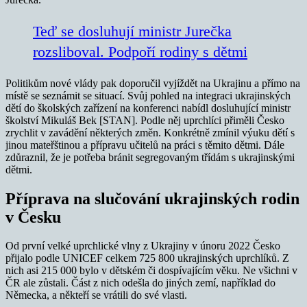
Teď se dosluhují ministr Jurečka
rozsliboval. Podpoří rodiny s dětmi
Politikům nové vlády pak doporučil vyjíždět na Ukrajinu a přímo na
místě se seznámit se situací. Svůj pohled na integraci ukrajinských
dětí do školských zařízení na konferenci nabídl dosluhující ministr
školství Mikuláš Bek [STAN]. Podle něj uprchlíci přiměli Česko
zrychlit v zavádění některých změn. Konkrétně zmínil výuku dětí s
jinou mateřštinou a přípravu učitelů na práci s těmito dětmi. Dále
zdůraznil, že je potřeba bránit segregovaným třídám s ukrajinskými
dětmi.
Příprava na slučování ukrajinských rodin
v Česku
Od první velké uprchlické vlny z Ukrajiny v únoru 2022 Česko
přijalo podle UNICEF celkem 725 800 ukrajinských uprchlíků. Z
nich asi 215 000 bylo v dětském či dospívajícím věku. Ne všichni v
ČR ale zůstali. Část z nich odešla do jiných zemí, například do
Německa, a někteří se vrátili do své vlasti.