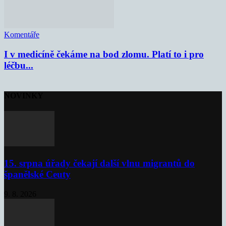
Komentáře
I v medicíně čekáme na bod zlomu. Platí to i pro
léčbu...
NOVINKY
15. srpna úřady čekají další vlnu migrantů do
španělské Ceuty
9. 8. 2026