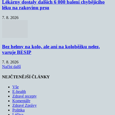
Lékárny dostaly dalších 6 000 balení chybějícího
léku na rakovinu prsu
7. 8. 2026
Bez helmy na kolo, ale ani na koloběžku nelez,
varuje BESIP
7. 8. 2026
Načíst další
NEJČTENĚJŠÍ ČLÁNKY
Vše
E-health
Zdravé recepty
Komentáře
Zdravé Zprávy
Politika
Léčiva