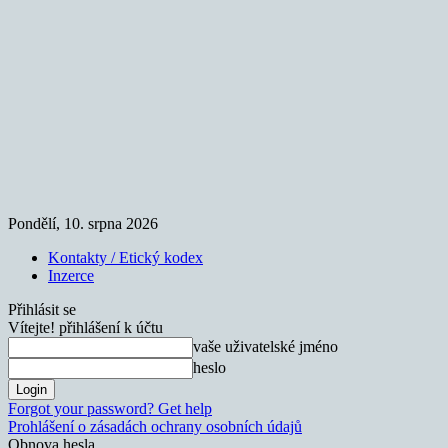
Pondělí, 10. srpna 2026
Kontakty / Etický kodex
Inzerce
Přihlásit se
Vítejte! přihlášení k účtu
vaše uživatelské jméno
heslo
Forgot your password? Get help
Prohlášení o zásadách ochrany osobních údajů
Obnova hesla