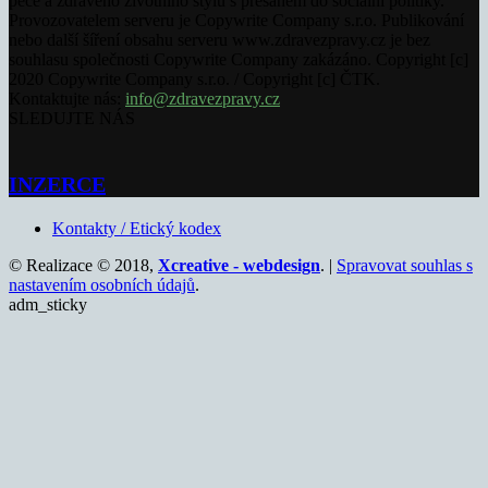
péče a zdravého životního stylu s přesahem do sociální politiky.
Provozovatelem serveru je Copywrite Company s.r.o. Publikování
nebo další šíření obsahu serveru www.zdravezpravy.cz je bez
souhlasu společnosti Copywrite Company zakázáno. Copyright [c]
2020 Copywrite Company s.r.o. / Copyright [c] ČTK.
Kontaktujte nás:
info@zdravezpravy.cz
SLEDUJTE NÁS
INZERCE
Kontakty / Etický kodex
© Realizace © 2018,
Xcreative - webdesign
. |
Spravovat souhlas s
nastavením osobních údajů
.
adm_sticky