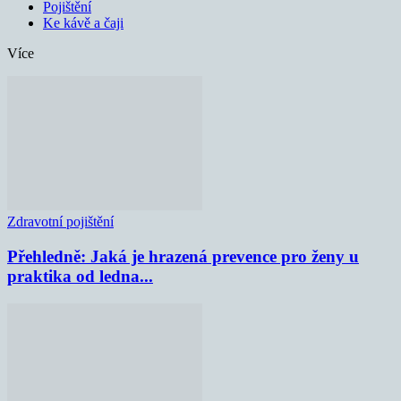
Pojištění
Ke kávě a čaji
Více
Zdravotní pojištění
Přehledně: Jaká je hrazená prevence pro ženy u
praktika od ledna...