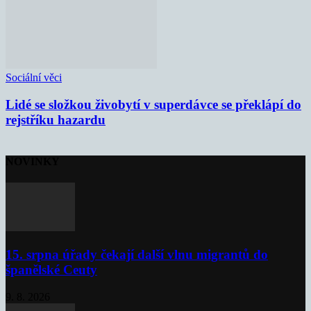
Sociální věci
Lidé se složkou živobytí v superdávce se překlápí do
rejstříku hazardu
NOVINKY
15. srpna úřady čekají další vlnu migrantů do
španělské Ceuty
9. 8. 2026