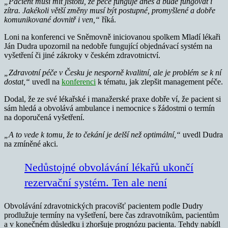
„Pacient musí mít jistotu, že péče funguje dnes a bude fungovat i
zítra. Jakékoli větší změny musí být postupné, promyšlené a dobře
komunikované dovnitř i ven,“
říká.
Loni na konferenci ve Sněmovně iniciovanou spolkem Mladí lékaři
Ján Dudra upozornil na nedobře fungující objednávací systém na
vyšetření či jiné zákroky v českém zdravotnictví.
„Zdravotní péče v Česku je nesporně kvalitní, ale je problém se k ní
dostat,“
uvedl na
konferenci
k tématu, jak zlepšit management péče.
Dodal, že ze své lékařské i manažerské praxe dobře ví, že pacient si
sám hledá a obvolává ambulance i nemocnice s žádostmi o termín
na doporučená vyšetření.
„A to vede k tomu, že to čekání je delší než optimální,“
uvedl Dudra
na zmíněné akci.
Nedůstojné obvolávání lékařů ukončí
rezervační systém. Ten ale není
Obvolávání zdravotnických pracovišť pacientem podle Dudry
prodlužuje termíny na vyšetření, bere čas zdravotníkům, pacientům
a v konečném důsledku i zhoršuje prognózu pacienta. Tehdy nabídl