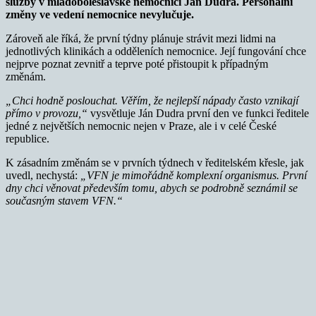
služby v mladoboleslavské nemocnici Ján Dudra. Personální
změny ve vedení nemocnice nevylučuje.
Zároveň ale říká, že první týdny plánuje strávit mezi lidmi na
jednotlivých klinikách a odděleních nemocnice. Její fungování chce
nejprve poznat zevnitř a teprve poté přistoupit k případným
změnám.
„Chci hodně poslouchat. Věřím, že nejlepší nápady často vznikají
přímo v provozu,“
vysvětluje Ján Dudra první den ve funkci ředitele
jedné z největších nemocnic nejen v Praze, ale i v celé České
republice.
K zásadním změnám se v prvních týdnech v ředitelském křesle, jak
uvedl, nechystá:
„VFN je mimořádně komplexní organismus. První
dny chci věnovat především tomu, abych se podrobně seznámil se
současným stavem VFN.“