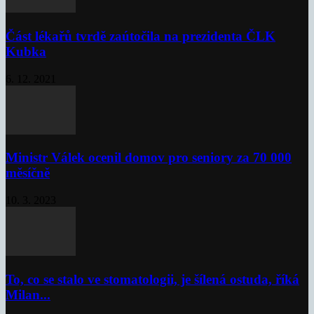
Část lékařů tvrdě zaútočila na prezidenta ČLK
Kubka
6. 12. 2021
Ministr Válek ocenil domov pro seniory za 70 000
měsíčně
10. 3. 2023
To, co se stalo ve stomatologii, je šílená ostuda, říká
Milan...