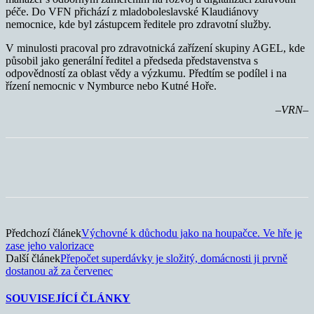
péče. Do VFN přichází z mladoboleslavské Klaudiánovy
nemocnice, kde byl zástupcem ředitele pro zdravotní služby.
V minulosti pracoval pro zdravotnická zařízení skupiny AGEL, kde
působil jako generální ředitel a předseda představenstva s
odpovědností za oblast vědy a výzkumu. Předtím se podílel i na
řízení nemocnic v Nymburce nebo Kutné Hoře.
–VRN–
Předchozí článek
Výchovné k důchodu jako na houpačce. Ve hře je
zase jeho valorizace
Další článek
Přepočet superdávky je složitý, domácnosti ji prvně
dostanou až za červenec
SOUVISEJÍCÍ ČLÁNKY