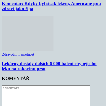
Komentář: Kdyby byl steak lékem, Američané jsou
zdraví jako řípa
Zdravotní gramotnost
Lékárny dostaly dalších 6 000 balení chybějícího
léku na rakovinu prsu
KOMENTÁŘ