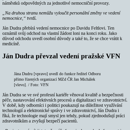
náměstků odpovědných za jednotlivé nemocniční provozy.
„Na druhou stranu nemůžu vyloučit personální změny ve vedení
nemocnice,“
tvrdí.
Ján Dudra přebírá vedení nemocnice po Davidu Feltlovi. Ten
oznámil svůj odchod na vlastní žádost loni na konci roku. Jako
důvod odchodu uvedl osobní důvody a také to, že se chce vrátit k
medicíně.
Ján Dudra převzal vedení pražské VFN
Jána Dudru [vpravo] uvedl do funkce ředitel Odboru
přímo řízených organizací MZd ČR Jan Michálek
[vlevo]. / Foto: VFN
Ján Dudra se ve své profesní kariéře věnoval kvalitě a bezpečnosti
péče, nastavování efektivních procesů a digitalizaci ve zdravotnictví.
V době, kdy odborníci i politici poukazují na důležitost využívání
technologií a elektronické správy i ve zdravotnictví, Ján Dudra i
říká, že technologie mají smysl jen tehdy, pokud zjednodušují práci
zdravotníkům a zvyšují bezpečí pacientů.