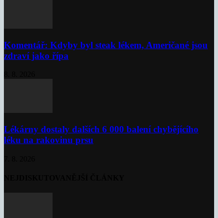
Komentář: Kdyby byl steak lékem, Američané jsou
zdraví jako řípa
8. 8. 2026
Lékárny dostaly dalších 6 000 balení chybějícího
léku na rakovinu prsu
7. 8. 2026
NEJDISKUTOVANĚJŠÍ ČLÁNKY