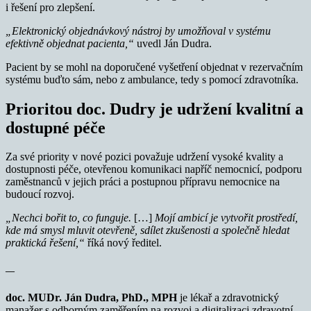
i řešení pro zlepšení.
„Elektronický objednávkový nástroj by umožňoval v systému
efektivně objednat pacienta,“
uvedl Ján Dudra.
Pacient by se mohl na doporučené vyšetření objednat v rezervačním
systému buďto sám, nebo z ambulance, tedy s pomocí zdravotníka.
Prioritou doc. Dudry je udržení kvalitní a
dostupné péče
Za své priority v nové pozici považuje udržení vysoké kvality a
dostupnosti péče, otevřenou komunikaci napříč nemocnicí, podporu
zaměstnanců v jejich práci a postupnou přípravu nemocnice na
budoucí rozvoj.
„Nechci bořit to, co funguje.
[…]
Mojí ambicí je vytvořit prostředí,
kde má smysl mluvit otevřeně, sdílet zkušenosti a společně hledat
praktická řešení,“
říká nový ředitel.
—
doc. MUDr. Ján Dudra, PhD., MPH
je lékař a zdravotnický
manažer s odborným zaměřením na rozvoj a digitalizaci zdravotní