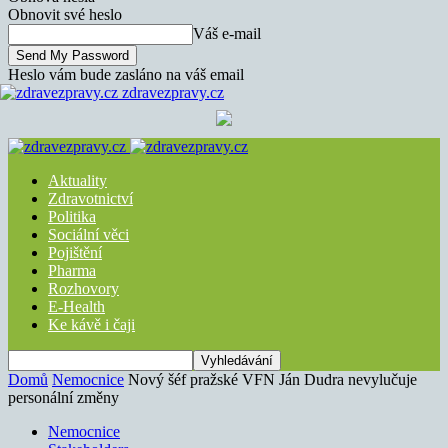
Obnovit své heslo
Váš e-mail
Heslo vám bude zasláno na váš email
zdravezpravy.cz
Aktuality
Zdravotnictví
Politika
Sociální věci
Pojištění
Pharma
Rozhovory
E-Health
Ke kávě i čaji
Domů
Nemocnice
Nový šéf pražské VFN Ján Dudra nevylučuje
personální změny
Nemocnice