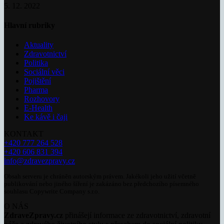
5. 12. 2022
Hlavní rubriky
Aktuality
Zdravotnictví
Politika
Sociální věci
Pojištění
Pharma
Rozhovory
E-Health
Ke kávě i čaji
KONTAKT
+420 777 264 528
+420 606 831 394
info@zdravezpravy.cz
Obsah serveru je chráněn autorským právem. Jakékoli jeho užití včetně
publikování nebo jiného šíření je zakázáno bez předchozího písemného
souhlasu Copywrite Company s.r.o.
O NÁS
ZdraveZpravy.cz
přinášejí informace ze zdravotnictví, zdravotní