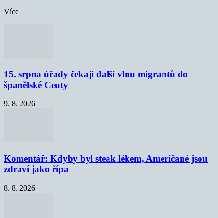
Více
15. srpna úřady čekají další vlnu migrantů do
španělské Ceuty
9. 8. 2026
Komentář: Kdyby byl steak lékem, Američané jsou
zdraví jako řípa
8. 8. 2026