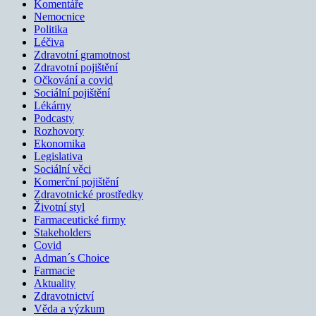
Komentáře
Nemocnice
Politika
Léčiva
Zdravotní gramotnost
Zdravotní pojištění
Očkování a covid
Sociální pojištění
Lékárny
Podcasty
Rozhovory
Ekonomika
Legislativa
Sociální věci
Komerční pojištění
Zdravotnické prostředky
Životní styl
Farmaceutické firmy
Stakeholders
Covid
Adman´s Choice
Farmacie
Aktuality
Zdravotnictví
Věda a výzkum