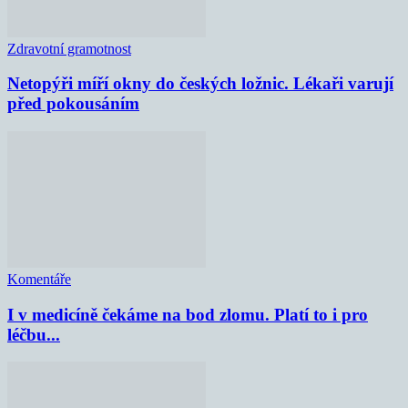
Zdravotní gramotnost
Netopýři míří okny do českých ložnic. Lékaři varují
před pokousáním
Komentáře
I v medicíně čekáme na bod zlomu. Platí to i pro
léčbu...