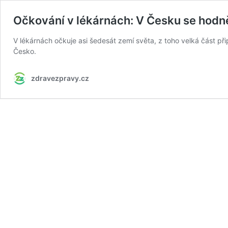
Očkování v lékárnách: V Česku se hodně 
V lékárnách očkuje asi šedesát zemí světa, z toho velká část př
Česko.
zdravezpravy.cz