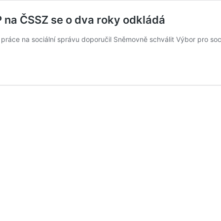
 na ČSSZ se o dva roky odkládá
áce na sociální správu doporučil Sněmovně schválit Výbor pro sociá