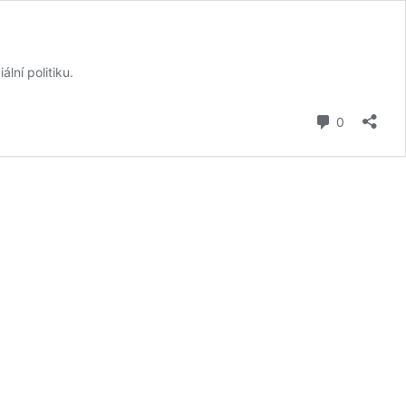
lní politiku.
komentář
0