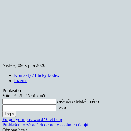
Neděle, 09. srpna 2026
Kontakty / Etický kodex
Inzerce
Přihlásit se
Vítejte! přihlášení k účtu
vaše uživatelské jméno
heslo
Forgot your password? Get help
Prohlášení o zásadách ochrany osobních údajů
Obnova hesla