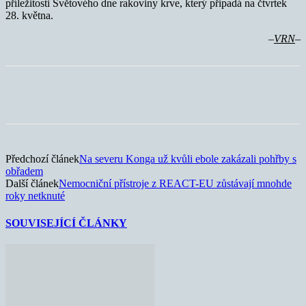
příležitosti Světového dne rakoviny krve, který připadá na čtvrtek
28. května.
–
VRN
–
Předchozí článek
Na severu Konga už kvůli ebole zakázali pohřby s
obřadem
Další článek
Nemocniční přístroje z REACT-EU zůstávají mnohde
roky netknuté
SOUVISEJÍCÍ ČLÁNKY