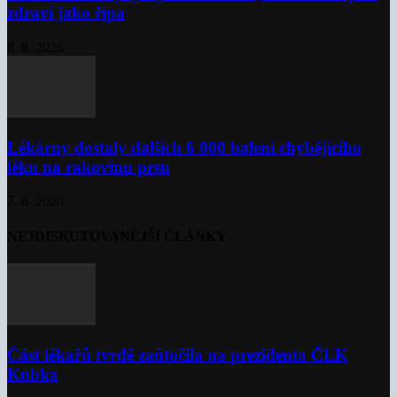
zdraví jako řípa
8. 8. 2026
Lékárny dostaly dalších 6 000 balení chybějícího
léku na rakovinu prsu
7. 8. 2026
NEJDISKUTOVANĚJŠÍ ČLÁNKY
Část lékařů tvrdě zaútočila na prezidenta ČLK
Kubka