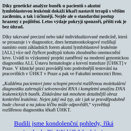
Díky genetické analýze buněk u pacientů s akutní
lymfoblastovou leukémií dokáží lékaři nastavit terapii s větším
zacílením, a tak i účinněji. Nejde ale o standardní postup
hrazený z pojištění. Letos výdaje pokryjí sponzoři, příští rok je
bez úhrad.
Díky takzvané precizní nebo také individualizované medicíně, která
se prosazuje i v diagnostice, dnes hematoonkologové rozlišují
namísto osmi základních forem akutní lymfoblastové leukémie
[ALL] více než čtyřicet podtypů tohoto zhoubného onemocnění
krve. Uvádí to výzkumný projekt zaměřený na moderní genomickou
diagnostiku ALL Ústavu hematologie a krevní transfuze [ÚHKT] v
Praze. V klinické praxi provádějí toto podrobnější testování na
pracovištích v ÚHKT v Praze a pak ve Fakultní nemocnici Brno.
„
Každému pacientovi jsme schopni provést rozšířenou molekulární
diagnostiku zahrnující sekvenování RNA i kompletní analýzu DNA
leukemických buněk. Získáváme tak mnohem detailnější obraz
konkrétní leukémie. Nejen jaký má typ, ale i jak se pravděpodobně
bude chovat a na jakou léčbu může odpovědět
,“ vysvětlují
rozšířenou diagnostiku lékaři ÚHKT.
Budili jsme kondolenční pohledy, říká