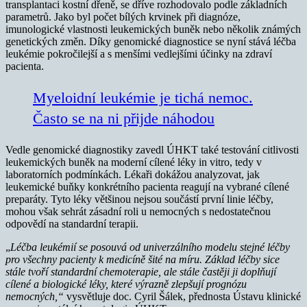
transplantaci kostní dřeně, se dříve rozhodovalo podle základních
parametrů. Jako byl počet bílých krvinek při diagnóze,
imunologické vlastnosti leukemických buněk nebo několik známých
genetických změn. Díky genomické diagnostice se nyní stává léčba
leukémie pokročilejší a s menšími vedlejšími účinky na zdraví
pacienta.
Myeloidní leukémie je tichá nemoc.
Často se na ni přijde náhodou
Vedle genomické diagnostiky zavedl ÚHKT také testování citlivosti
leukemických buněk na moderní cílené léky in vitro, tedy v
laboratorních podmínkách. Lékaři dokážou analyzovat, jak
leukemické buňky konkrétního pacienta reagují na vybrané cílené
preparáty. Tyto léky většinou nejsou součástí první linie léčby,
mohou však sehrát zásadní roli u nemocných s nedostatečnou
odpovědí na standardní terapii.
„
Léčba leukémií se posouvá od univerzálního modelu stejné léčby
pro všechny pacienty k medicíně šité na míru. Základ léčby sice
stále tvoří standardní chemoterapie, ale stále častěji ji doplňují
cílené a biologické léky, které výrazně zlepšují prognózu
nemocných,“
vysvětluje doc. Cyril Šálek, přednosta Ústavu klinické