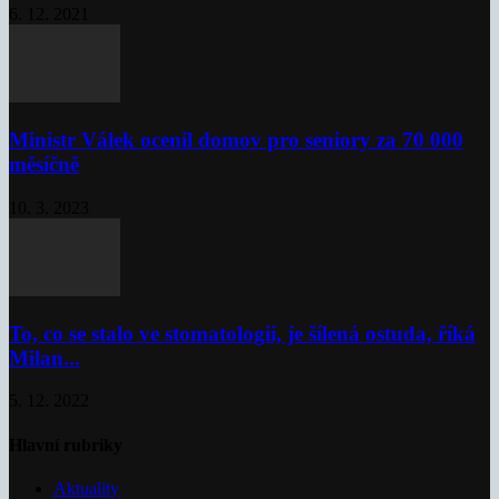
6. 12. 2021
Ministr Válek ocenil domov pro seniory za 70 000
měsíčně
10. 3. 2023
To, co se stalo ve stomatologii, je šílená ostuda, říká
Milan...
5. 12. 2022
Hlavní rubriky
Aktuality