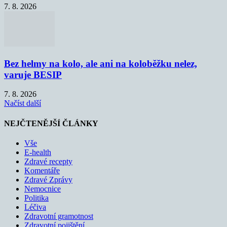
7. 8. 2026
Bez helmy na kolo, ale ani na koloběžku nelez,
varuje BESIP
7. 8. 2026
Načíst další
NEJČTENĚJŠÍ ČLÁNKY
Vše
E-health
Zdravé recepty
Komentáře
Zdravé Zprávy
Nemocnice
Politika
Léčiva
Zdravotní gramotnost
Zdravotní pojištění