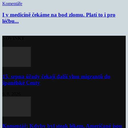
Komentáře
I v medicíně čekáme na bod zlomu. Platí to i pro
léčbu...
NOVINKY
15. srpna úřady čekají další vlnu migrantů do
španělské Ceuty
9. 8. 2026
Komentář: Kdyby byl steak lékem, Američané jsou