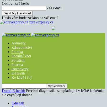
Obnovit své heslo
Váš e-mail
Heslo vám bude zasláno na váš email
zdravezpravy.cz
Aktuality
Zdravotnictví
Politika
Sociální věci
Pojištění
Pharma
Rozhovory
E-Health
Ke kávě i čaji
Domů
E-health
Precizní diagnostika se uplatňuje i v léčbě leukémie,
ale chybí její úhrada
E-health