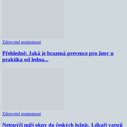
Zdravotní gramotnost
Přehledně: Jaká je hrazená prevence pro ženy u
praktika od ledna...
Zdravotní gramotnost
Netopýři míří okny do českých ložnic. Lékaři varují