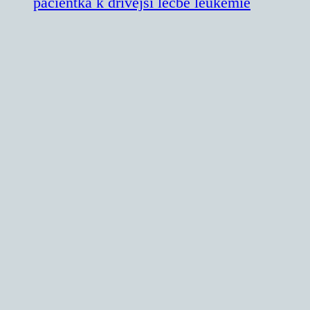
pacientka k dřívější léčbě leukémie