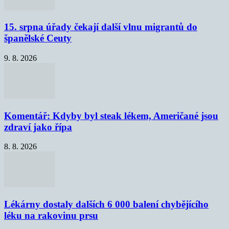
15. srpna úřady čekají další vlnu migrantů do
španělské Ceuty
9. 8. 2026
Komentář: Kdyby byl steak lékem, Američané jsou
zdraví jako řípa
8. 8. 2026
Lékárny dostaly dalších 6 000 balení chybějícího
léku na rakovinu prsu