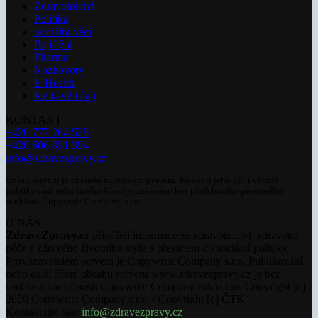
Zdravotnictví
Politika
Sociální věci
Pojištění
Pharma
Rozhovory
E-Health
Ke kávě i čaji
KONTAKT
+420 777 264 528
+420 606 831 394
info@zdravezpravy.cz
Obsah serveru je chráněn autorským právem. Jakékoli jeho užití včetně
publikování nebo jiného šíření je zakázáno bez předchozího písemného
souhlasu Copywrite Company s.r.o.
O NÁS
ZdraveZpravy.cz
přinášejí informace ze zdravotnictví, zdravotní
péče a zdravého životního stylu s přesahem do sociální politiky.
Provozovatelem serveru je Copywrite Company s.r.o. Publikování
nebo další šíření obsahu serveru www.zdravezpravy.cz je bez
souhlasu společnosti Copywrite Company zakázáno. Copyright [c]
2020 Copywrite Company s.r.o. / Copyright [c] ČTK.
Kontaktujte nás:
info@zdravezpravy.cz