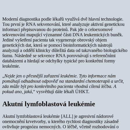
Moderní diagnostika podle lékařů využívá dvě hlavní technologie.
Tou první je RNA sekvenování, které analyzuje aktivní genetickou
informaci přepisovanou do proteinů. Pak jde o celoexomové
sekvenování mapující významné části DNA leukemických buněk.
Jediné vyšetření pacienta tak vygeneruje obrovský objem
genetických dat, která se pomocí bioinformatických nástrojů
analyzují a oddělí klinicky důležitá data od takzvaného biologického
šumu. Následně se sekvence RNA porovnávají s referenčními
databázemi a hledají se odchylky typické pro konkrétní formy
leukémie.
„
Nejde jen o přesnější zařazení leukémie. Tyto informace nám
pomáhají odhadnout odpověď na standardní chemoterapii a určit,
zda může být pro konkrétního pacienta vhodná cílená léčba. A
pokud ano, jaká
,“ vysvětlují dále lékaři ÚHKT.
Akutní lymfoblastová leukémie
Akutní lymfoblastová leukémie [ALL] je agresivní nádorové
onemocnění krvetvorby, u kterého rychlost diagnostiky zásadně
ovlivňuje prognózu nemocných. O léčbě, včetně rozhodování o