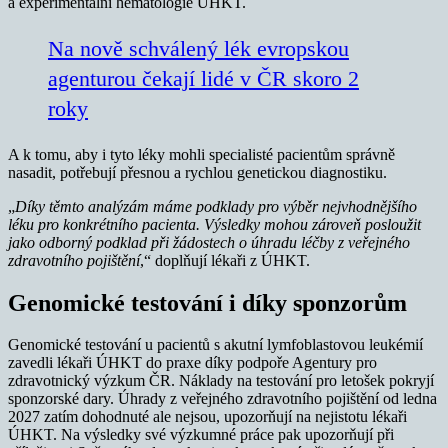
a experimentální hematologie ÚHKT.
Na nově schválený lék evropskou
agenturou čekají lidé v ČR skoro 2
roky
A k tomu, aby i tyto léky mohli specialisté pacientům správně
nasadit, potřebují přesnou a rychlou genetickou diagnostiku.
„
Díky těmto analýzám máme podklady pro výběr nejvhodnějšího
léku pro konkrétního pacienta. Výsledky mohou zároveň posloužit
jako odborný podklad při žádostech o úhradu léčby z veřejného
zdravotního pojištění
,“ doplňují lékaři z ÚHKT.
Genomické testování i díky sponzorům
Genomické testování u pacientů s akutní lymfoblastovou leukémií
zavedli lékaři ÚHKT do praxe díky podpoře Agentury pro
zdravotnický výzkum ČR. Náklady na testování pro letošek pokryjí
sponzorské dary. Úhrady z veřejného zdravotního pojištění od ledna
2027 zatím dohodnuté ale nejsou, upozorňují na nejistotu lékaři
ÚHKT. Na výsledky své výzkumné práce pak upozorňují při