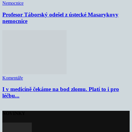
Nemocnice
Profesor Táborský odešel z ústecké Masarykovy
nemocnice
Komentáře
I v medicíně čekáme na bod zlomu. Platí to i pro
léčbu...
NOVINKY