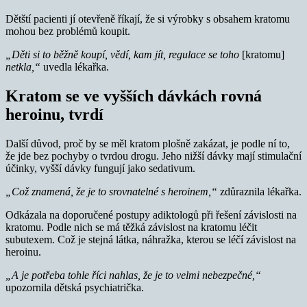
Dětští pacienti jí otevřeně říkají, že si výrobky s obsahem kratomu
mohou bez problémů koupit.
„Děti si to běžně koupí, vědí, kam jít, regulace se toho
[kratomu]
netkla,“
uvedla lékařka.
Kratom se ve vyšších dávkách rovná
heroinu, tvrdí
Další důvod, proč by se měl kratom plošně zakázat, je podle ní to,
že jde bez pochyby o tvrdou drogu. Jeho nižší dávky mají stimulační
účinky, vyšší dávky fungují jako sedativum.
„Což znamená, že je to srovnatelné s heroinem,“
zdůraznila lékařka.
Odkázala na doporučené postupy adiktologů při řešení závislosti na
kratomu. Podle nich se má těžká závislost na kratomu léčit
subutexem. Což je stejná látka, náhražka, kterou se léčí závislost na
heroinu.
„A je potřeba tohle říci nahlas, že je to velmi nebezpečné,“
upozornila dětská psychiatrička.