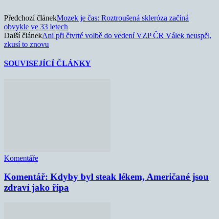
Předchozí článek
Mozek je čas: Roztroušená skleróza začíná
obvykle ve 33 letech
Další článek
Ani při čtvrté volbě do vedení VZP ČR Válek neuspěl,
zkusí to znovu
SOUVISEJÍCÍ ČLÁNKY
Komentáře
Komentář: Kdyby byl steak lékem, Američané jsou
zdraví jako řípa