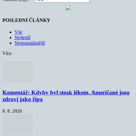
POSLEDNÍ ČLÁNKY
Vše
Nejlepší
Nejpopulárnější
Více
Komentář: Kdyby byl steak lékem, Američané jsou
zdraví jako řípa
8. 8. 2026