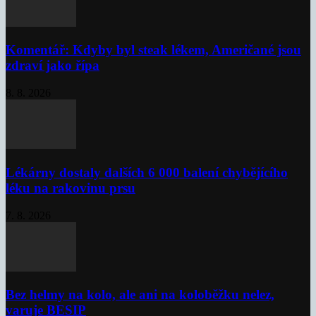
Komentář: Kdyby byl steak lékem, Američané jsou
zdraví jako řípa
8. 8. 2026
Lékárny dostaly dalších 6 000 balení chybějícího
léku na rakovinu prsu
7. 8. 2026
Bez helmy na kolo, ale ani na koloběžku nelez,
varuje BESIP