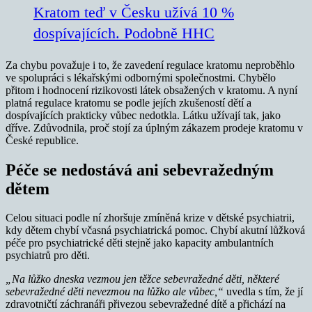
Kratom teď v Česku užívá 10 %
dospívajících. Podobně HHC
Za chybu považuje i to, že zavedení regulace kratomu neproběhlo
ve spolupráci s lékařskými odbornými společnostmi. Chybělo
přitom i hodnocení rizikovosti látek obsažených v kratomu. A nyní
platná regulace kratomu se podle jejích zkušeností dětí a
dospívajících prakticky vůbec nedotkla. Látku užívají tak, jako
dříve. Zdůvodnila, proč stojí za úplným zákazem prodeje kratomu v
České republice.
Péče se nedostává ani sebevražedným
dětem
Celou situaci podle ní zhoršuje zmíněná krize v dětské psychiatrii,
kdy dětem chybí včasná psychiatrická pomoc. Chybí akutní lůžková
péče pro psychiatrické děti stejně jako kapacity ambulantních
psychiatrů pro děti.
„Na lůžko dneska vezmou jen těžce sebevražedné děti, některé
sebevražedné děti nevezmou na lůžko ale vůbec,“
uvedla s tím, že jí
zdravotničtí záchranáři přivezou sebevražedné dítě a přichází na