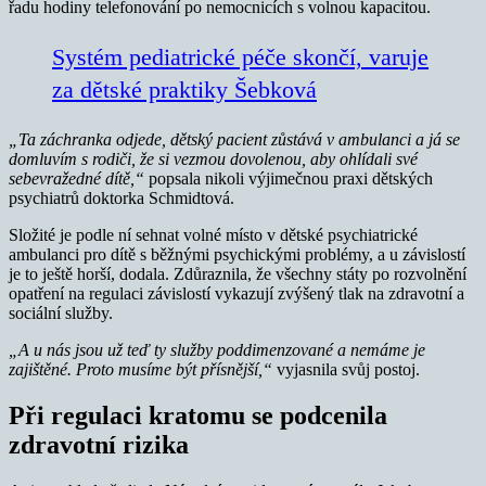
řadu hodiny telefonování po nemocnicích s volnou kapacitou.
Systém pediatrické péče skončí, varuje
za dětské praktiky Šebková
„Ta záchranka odjede, dětský pacient zůstává v ambulanci a já se
domluvím s rodiči, že si vezmou dovolenou, aby ohlídali své
sebevražedné dítě,“
popsala nikoli výjimečnou praxi dětských
psychiatrů doktorka Schmidtová.
Složité je podle ní sehnat volné místo v dětské psychiatrické
ambulanci pro dítě s běžnými psychickými problémy, a u závislostí
je to ještě horší, dodala. Zdůraznila, že všechny státy po rozvolnění
opatření na regulaci závislostí vykazují zvýšený tlak na zdravotní a
sociální služby.
„A u nás jsou už teď ty služby poddimenzované a nemáme je
zajištěné. Proto musíme být přísnější,“
vyjasnila svůj postoj.
Při regulaci kratomu se podcenila
zdravotní rizika