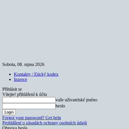
Sobota, 08. srpna 2026
Kontakty / Etický kodex
Inzerce
Přihlásit se
Vítejte! přihlášení k účtu
vaše uživatelské jméno
heslo
Forgot your password? Get help
Prohlášení o zásadách ochrany osobních údajů
Obnova hesla