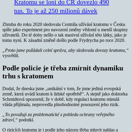
Kratomu se loni do ČR dovezlo 490
tun. To je až 250 milionů dávek
Zhruba do roku 2020 sledovala Centrála užívání kratomu v Česku
spíše jako experiment pro navození změny vědomí u menší skupiny
uživatelů. Do té doby nešlo o tak masivní užívání této látky, jako je
tomu nyní. K zásadní změně došlo podle Frydrycha po roce 2020.
„Proto jsme požádali celní správu, aby sledovala dovozy kratomu,“
vysvětlil.
Podle policie je třeba zmírnit dynamiku
trhu s kratomem
Dodal, že dneska jsme „unikátní v tom, že jsme jediná evropská
země, která uvádí kratom k lidské spotřebě“. A stejně jako doktorka
Schmidtová upozornil, že v době, kdy regulaci kratomu minulá
vláda přijímala, neprovedla plnohodnotné posouzení jeho rizik.
„To považuji za problematické z pohledu ochrany veřejného
zdraví,“
podotkl.
O rizicích kratomu je i podle jeho názoru třeba mluvit nahlas a