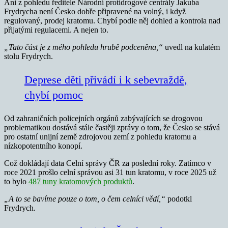
Ani z pohledu ředitele Národní protidrogové centrály Jakuba
Frydrycha není Česko dobře připravené na volný, i když
regulovaný, prodej kratomu. Chybí podle něj dohled a kontrola nad
přijatými regulacemi. A nejen to.
„Tato část je z mého pohledu hrubě podceněna,“
uvedl na kulatém
stolu Frydrych.
Deprese děti přivádí i k sebevraždě,
chybí pomoc
Od zahraničních policejních orgánů zabývajících se drogovou
problematikou dostává stále častěji zprávy o tom, že Česko se stává
pro ostatní unijní země zdrojovou zemí z pohledu kratomu a
nízkopotentního konopí.
Což dokládají data Celní správy ČR za poslední roky. Zatímco v
roce 2021 prošlo celní správou asi 31 tun kratomu, v roce 2025 už
to bylo
487 tuny kratomových produktů
.
„A to se bavíme pouze o tom, o čem celníci vědí,“
podotkl
Frydrych.