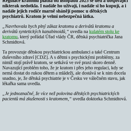
Regulace kratomu platná od listopadu 2025 se dětí a dospívající
nikterak nedotkla. I nadále ho užívají, i nadále si ho kupují, a i
nadále jejich rodiče marně shánějí pomoc u dětských
psychiatrů. Kratom je velmi nebezpečná látka.
„Navrhovala bych plný zákaz kratomu a derivátů kratomu a
derivátů syntetických kanabinoidů,“
uvedla na
kulatém stolu ke
kratomu
, který pořádal Úřad vlády ČR, dětská psychiatrička Jana
Schmidtová.
Ta provozuje dětskou psychiatrickou ambulanci a také Centrum
duševního zdraví [CDZ]. A s dětmi s psychickými problémy, za
nimiž stojí právě kratom, se setkává ve své praxi skoro denně.
Navazující problém toho, že je kratom i přes jeho regulaci, kdy se
nemá dostat do rukou dětem a mládeži, ale dostává se k nim docela
snadno, je, že dětská psychiatrie je v Česku ve válečném stavu, jak
lékařka sama uvedla.
„Je jednoznačné, že více než polovina dětských psychiatrických
pacientů má zkušenosti s kratomem,“
uvedla doktorka Schmidtová.