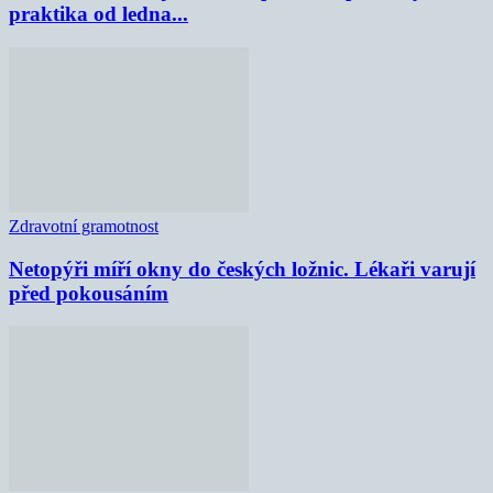
praktika od ledna...
Zdravotní gramotnost
Netopýři míří okny do českých ložnic. Lékaři varují
před pokousáním