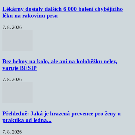
Lékárny dostaly dalších 6 000 balení chybějícího
léku na rakovinu prsu
7. 8. 2026
Bez helmy na kolo, ale ani na koloběžku nelez,
varuje BESIP
7. 8. 2026
Přehledně: Jaká je hrazená prevence pro ženy u
praktika od ledna...
7. 8. 2026