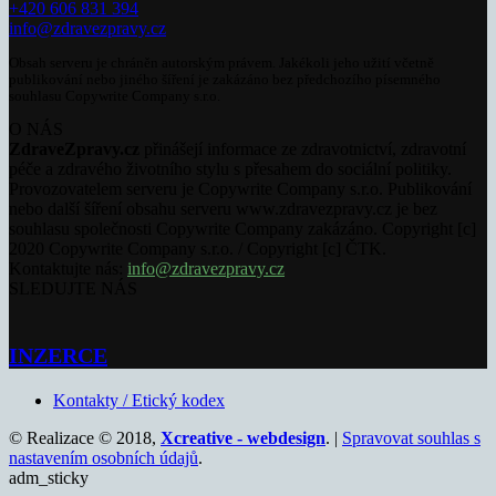
+420 606 831 394
info@zdravezpravy.cz
Obsah serveru je chráněn autorským právem. Jakékoli jeho užití včetně
publikování nebo jiného šíření je zakázáno bez předchozího písemného
souhlasu Copywrite Company s.r.o.
O NÁS
ZdraveZpravy.cz
přinášejí informace ze zdravotnictví, zdravotní
péče a zdravého životního stylu s přesahem do sociální politiky.
Provozovatelem serveru je Copywrite Company s.r.o. Publikování
nebo další šíření obsahu serveru www.zdravezpravy.cz je bez
souhlasu společnosti Copywrite Company zakázáno. Copyright [c]
2020 Copywrite Company s.r.o. / Copyright [c] ČTK.
Kontaktujte nás:
info@zdravezpravy.cz
SLEDUJTE NÁS
INZERCE
Kontakty / Etický kodex
© Realizace © 2018,
Xcreative - webdesign
. |
Spravovat souhlas s
nastavením osobních údajů
.
adm_sticky