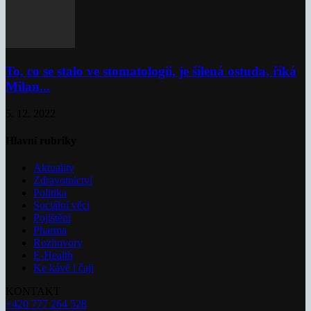
To, co se stalo ve stomatologii, je šílená ostuda, říká
Milan...
5. 12. 2022
Hlavní rubriky
Aktuality
Zdravotnictví
Politika
Sociální věci
Pojištění
Pharma
Rozhovory
E-Health
Ke kávě i čaji
KONTAKT
+420 777 264 528