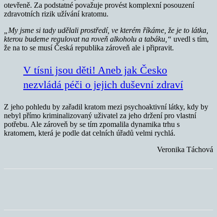
otevřeně. Za podstatné považuje provést komplexní posouzení
zdravotních rizik užívání kratomu.
„My jsme si tady udělali prostředí, ve kterém říkáme, že je to látka,
kterou budeme regulovat na roveň alkoholu a tabáku,“
uvedl s tím,
že na to se musí Česká republika zároveň ale i připravit.
V tísni jsou děti! Aneb jak Česko
nezvládá péči o jejich duševní zdraví
Z jeho pohledu by zařadil kratom mezi psychoaktivní látky, kdy by
nebyl přímo kriminalizovaný uživatel za jeho držení pro vlastní
potřebu. Ale zároveň by se tím zpomalila dynamika trhu s
kratomem, která je podle dat celních úřadů velmi rychlá.
Veronika Táchová