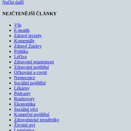
Načíst další
NEJČTENĚJŠÍ ČLÁNKY
Vše
E-health
Zdravé recepty
Komentáře
Zdravé Zprávy
Politika
Léčiva
Zdravotní gramotnost
Zdravotní pojištění
Očkování a covid
Nemocnice
Sociální pojištění
Lékárny
Podcasty
Rozhovory
Ekonomika
Sociální věci
Komerční pojištění
Zdravotnické prostředky
Životní styl
Legislativa