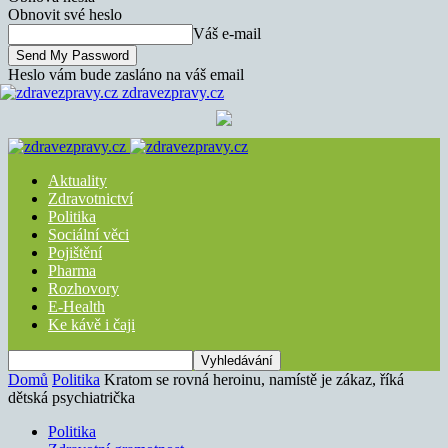
Obnovit své heslo
Váš e-mail
Heslo vám bude zasláno na váš email
zdravezpravy.cz
Aktuality
Zdravotnictví
Politika
Sociální věci
Pojištění
Pharma
Rozhovory
E-Health
Ke kávě i čaji
Domů
Politika
Kratom se rovná heroinu, namístě je zákaz, říká
dětská psychiatrička
Politika