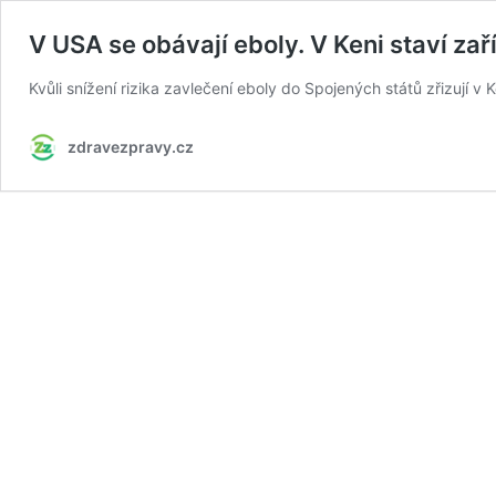
V USA se obávají eboly. V Keni staví zař
Kvůli snížení rizika zavlečení eboly do Spojených států zřizují v
zdravezpravy.cz