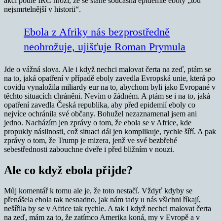
akcí podle IRC hrozí, že se stane současná epidemie eboly „tou
nejsmrtelnější v historii“.
Ebola z Afriky nás bezprostředně
neohrožuje, ujišťuje Roman Prymula
Jde o vážná slova. Ale i když nechci malovat čerta na zeď, ptám se
na to, jaká opatření v případě eboly zavedla Evropská unie, která po
covidu vynaložila miliardy eur na to, abychom byli jako Evropané v
těchto situacích chráněni. Nevím o žádném. A ptám se i na to, jaká
opatření zavedla Česká republika, aby před epidemií eboly co
nejvíce ochránila své občany. Bohužel nezaznamenal jsem ani
jedno. Nacházím jen zprávy o tom, že ebola se v Africe, kde
propukly násilnosti, což situaci dál jen komplikuje, rychle šíří. A pak
zprávy o tom, že Trump je mizera, jenž ve své bezbřehé
sebestřednosti zabouchne dveře i před bližním v nouzi.
Ale co když ebola přijde?
Můj komentář k tomu ale je, že toto nestačí. Vždyť kdyby se
přenášela ebola tak nesnadno, jak nám tady u nás všichni říkají,
nešířila by se v Africe tak rychle. A tak i když nechci malovat čerta
na zeď, mám za to, že zatímco Amerika koná, my v Evropě a v