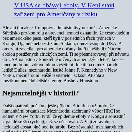
V USA se obávají eboly. V Keni staví
zařízení pro Američany v riziku
Ale ani tím akce Trumpovy administrativy nekončí. Americké
Středisko pro kontrolu a prevenci nemocí oznámilo, že cestovatelům
bez amerického pasu, kteří byli v posledních třech týdnech v
Kongu, Ugandě nebo v Jižním Súdánu, omezí vstup do USA. A
omezení zavedla i pro americké občany, kteří navštívili některou
ebolou postižených afrických zemí. Ti se přesměrovávají při návratu
do USA na jedno z konkrétně určených amerických letišť, kde se
hned podrobují zdravotnímu vyšetření. Jde třeba o mezinárodní
letiště Dulles, mezinárodní letiště Johna F. Kennedyho v New
Yorku, mezinárodní letiště Hartsfield-Jackson Atlanta a
mezikontinentální letiště George Bushe v Houstonu.
Nejsmrtelnější v historii?
Další opatření, počítám, ještě přijdou. A to třeba už proto, že
humanitární organizace Mezinárodní záchranný výbor [IRC] se
sídlem v New Yorku tvrdí, že epidemie eboly v Kongu a sousední
Ugandě se šíří rychleji, než se očekávalo. A že ji zdravotníci
nedokáží dostat plně pod kontrolu. Bez zásadních mezinárodních