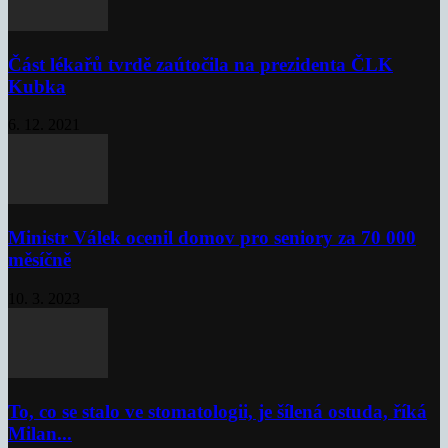
Část lékařů tvrdě zaútočila na prezidenta ČLK
Kubka
6. 12. 2021
Ministr Válek ocenil domov pro seniory za 70 000
měsíčně
10. 3. 2023
To, co se stalo ve stomatologii, je šílená ostuda, říká
Milan...