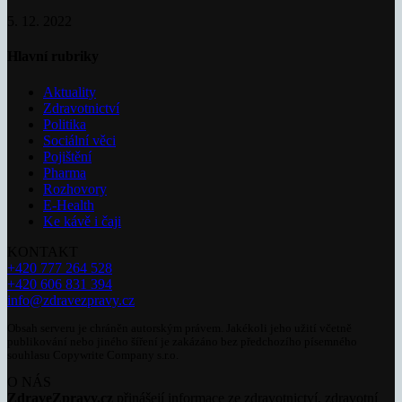
5. 12. 2022
Hlavní rubriky
Aktuality
Zdravotnictví
Politika
Sociální věci
Pojištění
Pharma
Rozhovory
E-Health
Ke kávě i čaji
KONTAKT
+420 777 264 528
+420 606 831 394
info@zdravezpravy.cz
Obsah serveru je chráněn autorským právem. Jakékoli jeho užití včetně
publikování nebo jiného šíření je zakázáno bez předchozího písemného
souhlasu Copywrite Company s.r.o.
O NÁS
ZdraveZpravy.cz
přinášejí informace ze zdravotnictví, zdravotní