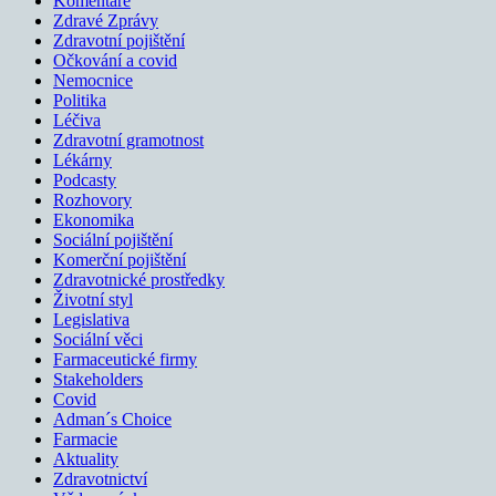
Komentáře
Zdravé Zprávy
Zdravotní pojištění
Očkování a covid
Nemocnice
Politika
Léčiva
Zdravotní gramotnost
Lékárny
Podcasty
Rozhovory
Ekonomika
Sociální pojištění
Komerční pojištění
Zdravotnické prostředky
Životní styl
Legislativa
Sociální věci
Farmaceutické firmy
Stakeholders
Covid
Adman´s Choice
Farmacie
Aktuality
Zdravotnictví