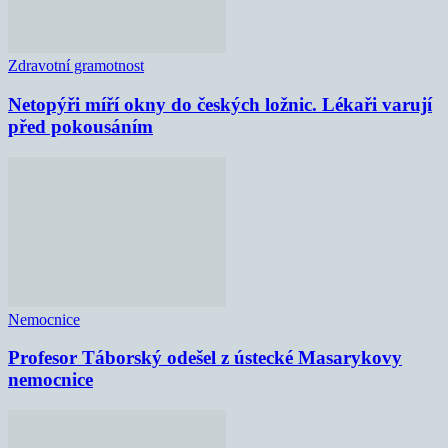
Zdravotní gramotnost
Netopýři míří okny do českých ložnic. Lékaři varují
před pokousáním
Nemocnice
Profesor Táborský odešel z ústecké Masarykovy
nemocnice