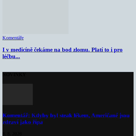
Komentáře
I v medicíně čekáme na bod zlomu. Platí to i pro
léčbu...
NOVINKY
Komentář: Kdyby byl steak lékem, Američané jsou
zdraví jako řípa
8. 8. 2026