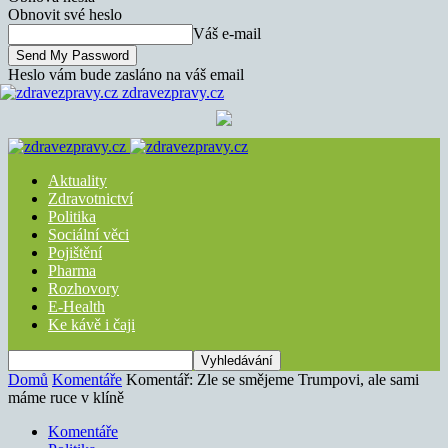
Obnovit své heslo
Váš e-mail
Heslo vám bude zasláno na váš email
zdravezpravy.cz
Aktuality
Zdravotnictví
Politika
Sociální věci
Pojištění
Pharma
Rozhovory
E-Health
Ke kávě i čaji
Domů
Komentáře
Komentář: Zle se smějeme Trumpovi, ale sami
máme ruce v klíně
Komentáře