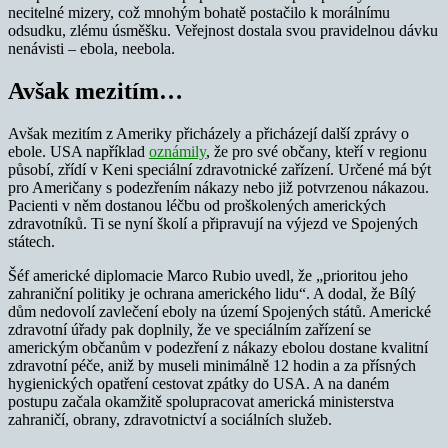
necitelné mizery, což mnohým bohatě postačilo k morálnímu
odsudku, zlému úsměšku. Veřejnost dostala svou pravidelnou dávku
nenávisti – ebola, neebola.
Avšak mezitím…
Avšak mezitím z Ameriky přicházely a přicházejí další zprávy o
ebole. USA například
oznámily
, že pro své občany, kteří v regionu
působí, zřídí v Keni speciální zdravotnické zařízení. Určené má být
pro Američany s podezřením nákazy nebo již potvrzenou nákazou.
Pacienti v něm dostanou léčbu od proškolených amerických
zdravotníků. Ti se nyní školí a připravují na výjezd ve Spojených
státech.
Šéf americké diplomacie Marco Rubio uvedl, že „prioritou jeho
zahraniční politiky je ochrana amerického lidu“. A dodal, že Bílý
dům nedovolí zavlečení eboly na území Spojených států. Americké
zdravotní úřady pak doplnily, že ve speciálním zařízení se
americkým občanům v podezření z nákazy ebolou dostane kvalitní
zdravotní péče, aniž by museli minimálně 12 hodin a za přísných
hygienických opatření cestovat zpátky do USA. A na daném
postupu začala okamžitě spolupracovat americká ministerstva
zahraničí, obrany, zdravotnictví a sociálních služeb.