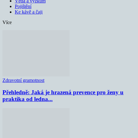
Věda a výzkum
Pojištění
Ke kávě a čaji
Více
Zdravotní gramotnost
Přehledně: Jaká je hrazená prevence pro ženy u
praktika od ledna...