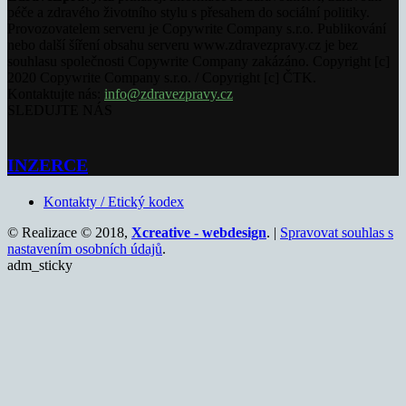
péče a zdravého životního stylu s přesahem do sociální politiky.
Provozovatelem serveru je Copywrite Company s.r.o. Publikování
nebo další šíření obsahu serveru www.zdravezpravy.cz je bez
souhlasu společnosti Copywrite Company zakázáno. Copyright [c]
2020 Copywrite Company s.r.o. / Copyright [c] ČTK.
Kontaktujte nás:
info@zdravezpravy.cz
SLEDUJTE NÁS
INZERCE
Kontakty / Etický kodex
© Realizace © 2018,
Xcreative - webdesign
. |
Spravovat souhlas s
nastavením osobních údajů
.
adm_sticky