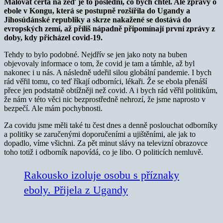
Malovat čerta na zeď je to poslední, co bych chtěl. Ale zprávy o
ebole v Kongu, která se postupně rozšířila do Ugandy a
Jihosúdánské republiky a skrze nakažené se dostává do
evropských zemí, až příliš nápadně připomínají první zprávy z
doby, kdy přicházel covid-19.
Tehdy to bylo podobné. Nejdřív se jen jako noty na buben
objevovaly informace o tom, že covid je tam a támhle, až byl
nakonec i u nás. A následně udeřil silou globální pandemie. I bych
rád věřil tomu, co teď říkají odborníci, lékaři. Že se ebola přenáší
přece jen podstatně obtížněji než covid. A i bych rád věřil politikům,
že nám v této věci nic bezprostředně nehrozí, že jsme naprosto v
bezpečí. Ale mám pochybnosti.
Za covidu jsme měli také tu čest dnes a denně poslouchat odborníky
a politiky se zaručenými doporučeními a ujištěními, ale jak to
dopadlo, víme všichni. Za pět minut slávy na televizní obrazovce
toho totiž i odborník napovídá, co je libo. O politicích nemluvě.
Rakousko izoluje osobu s příznaky
eboly. Přijela z Ugandy