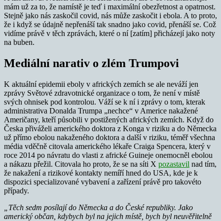
mám už za to, že namístě je teď i maximální obezřetnost a opatrnost.
Stejně jako nás zaskočil covid, nás může zaskočit i ebola. A to proto,
že i když se údajně nepřenáší tak snadno jako covid, přenáší se. Což
vidíme právě v těch zprávách, které o ní [zatím] přicházejí jako noty
na buben.
Mediální narativ o zlém Trumpovi
K aktuální epidemii eboly v afrických zemích se ale neváží jen
zprávy Světové zdravotnické organizace o tom, že není v místě
svých ohnisek pod kontrolou. Váží se k ní i zprávy o tom, kterak
administrativa Donalda Trumpa „nechce“ v Americe nakažené
Američany, kteří působili v postižených afrických zemích. Když do
Česka přiváželi amerického doktora z Konga v riziku a do Německa
už přímo ebolou nakaženého doktora a další v riziku, téměř všechna
média vděčně citovala amerického lékaře Craiga Spencera, který v
roce 2014 po návratu do vlasti z africké Guineje onemocněl ebolou
a nákazu přežil. Citovala ho proto, že se na síti X
pozastavil
nad tím,
že nakažení a rizikové kontakty nemíří hned do USA, kde je k
dispozici specializované vybavení a zařízení právě pro takovéto
případy.
„Těch sedm posílají do Německa a do České republiky. Jako
americký občan, kdybych byl na jejich místě, bych byl neuvěřitelně