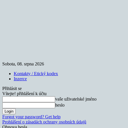
Sobota, 08. srpna 2026
Kontakty / Etický kodex
Inzerce
Přihlásit se
Vítejte! přihlášení k účtu
vaše uživatelské jméno
heslo
Forgot your password? Get help
Prohlášení o zásadách ochrany osobních údajů
Obnova hesla