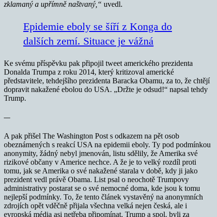
zklamaný a upřímně naštvaný,“
uvedl.
Epidemie eboly se šíří z Konga do
dalších zemí. Situace je vážná
Ke svému příspěvku pak připojil tweet amerického prezidenta
Donalda Trumpa z roku 2014, který kritizoval americké
představitele, tehdejšího prezidenta Baracka Obamu, za to, že chtějí
dopravit nakažené ebolou do USA. „Držte je odsud!“ napsal tehdy
Trump.
—
A pak přišel The Washington Post s odkazem na pět osob
obeznámených s reakcí USA na epidemii eboly. Ty pod podmínkou
anonymity, žádný nebyl jmenován, listu sdělily, že Amerika své
rizikové občany v Americe nechce. A že je to velký rozdíl proti
tomu, jak se Amerika o své nakažené starala v době, kdy ji jako
prezident vedl právě Obama. List psal o neochotě Trumpovy
administrativy postarat se o své nemocné doma, kde jsou k tomu
nejlepší podmínky. To, že tento článek vystavěný na anonymních
zdrojích opět vděčně přijala všechna velká nejen česká, ale i
evropská média asi netřeba připomínat. Trump a spol. byli za