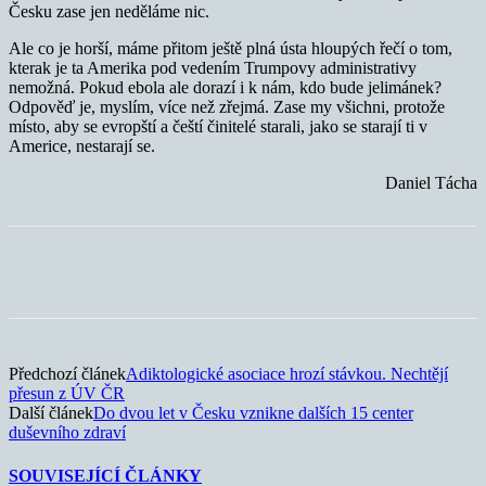
Česku zase jen neděláme nic.
Ale co je horší, máme přitom ještě plná ústa hloupých řečí o tom,
kterak je ta Amerika pod vedením Trumpovy administrativy
nemožná. Pokud ebola ale dorazí i k nám, kdo bude jelimánek?
Odpověď je, myslím, více než zřejmá. Zase my všichni, protože
místo, aby se evropští a čeští činitelé starali, jako se starají ti v
Americe, nestarají se.
Daniel Tácha
Předchozí článek
Adiktologické asociace hrozí stávkou. Nechtějí
přesun z ÚV ČR
Další článek
Do dvou let v Česku vznikne dalších 15 center
duševního zdraví
SOUVISEJÍCÍ ČLÁNKY