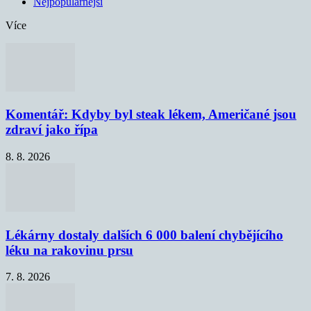
Nejpopulárnější
Více
Komentář: Kdyby byl steak lékem, Američané jsou
zdraví jako řípa
8. 8. 2026
Lékárny dostaly dalších 6 000 balení chybějícího
léku na rakovinu prsu
7. 8. 2026