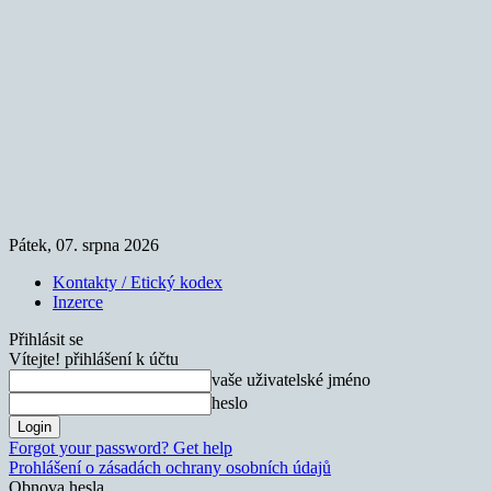
Pátek, 07. srpna 2026
Kontakty / Etický kodex
Inzerce
Přihlásit se
Vítejte! přihlášení k účtu
vaše uživatelské jméno
heslo
Forgot your password? Get help
Prohlášení o zásadách ochrany osobních údajů
Obnova hesla