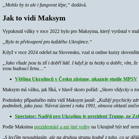
„Mohlo by to ale i fungovat lépe,“
dodává.
Jak to vidí Maksym
Vypuknutí války v roce 2022 bylo pro Maksyma, který vyrůstal v mal
„Bylo to překvapení pro každého Ukrajince.“
Když v roce 2024 odešel na Slovensko, vzal si online kurzy slovenštin
„Jako všude jsou tu zlí i dobří lidé. I když je tu hezky a dobře, vím, 
svou budoucí ženu…“
Většina Ukrajinců v Česku zůstane, ukazuje studie MPSV
Maksym má válku, jak říká, v hlavě skoro pořád: „
Skoro vždycky o tom
Podmínky případného míru vidí Maksym jasně: „
Každý psychicky zdra
podmínek, jako jsou: Návrat území z roku 1991, obnova oblastí zniče
Spectator: Nadějí pro Ukrajinu je prezident Trump, ne Ze
Podle Maksima
prezidentské a ani jiné volby
na Ukrajině být teď nemo
„
S lecčím nesouhlasím, ale na druhou stranu hodně z toho, co se dělá