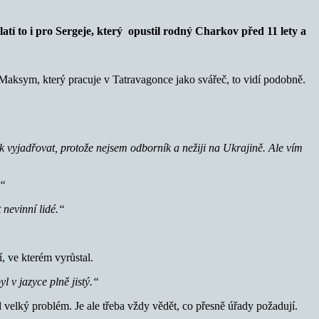
latí to i pro Sergeje, který opustil rodný Charkov před 11 lety a
. Maksym, který pracuje v Tatravagonce jako svářeč, to vidí podobně.
 vyjadřovat, protože nejsem odborník a nežiji na Ukrajině. Ale vím
.“
nevinní lidé.“
, ve kterém vyrůstal.
l v jazyce plně jistý.“
 velký problém. Je ale třeba vždy vědět, co přesně úřady požadují.