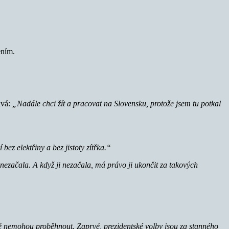
ením.
ává:
„Nadále chci žít a pracovat na Slovensku, protože jsem tu potkal
ez elektřiny a bez jistoty zítřka.“
nezačala. A když ji nezačala, má právo ji ukončit za takových
ině nemohou proběhnout. Zaprvé, prezidentské volby jsou za stanného