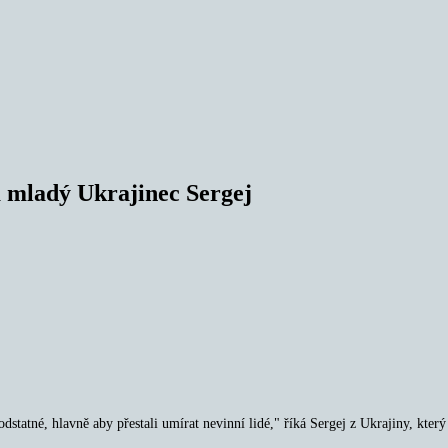
á mladý Ukrajinec Sergej
tatné, hlavně aby přestali umírat nevinní lidé," říká Sergej z Ukrajiny, kter