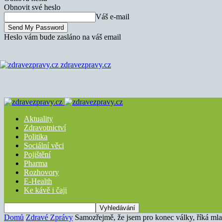
Obnovit své heslo
Váš e-mail
Heslo vám bude zasláno na váš email
zdravezpravy.cz
Aktuality
Zdravotnictví
Politika
Sociální věci
Pojištění
Pharma
Rozhovory
E-Health
Ke kávě i čaji
Domů
Zdravé Zprávy
Samozřejmě, že jsem pro konec války, říká ml