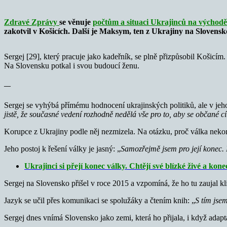
Zdravé Zprávy
se věnuje
počtům a situaci Ukrajinců na východ
zakotvil v Košicích.
Další je Maksym, ten z Ukrajiny na Slovensk
Sergej [29], který pracuje jako kadeřník, se plně přizpůsobil Košicí
Na Slovensku potkal i svou budoucí ženu.
—
Sergej se vyhýbá přímému hodnocení ukrajinských politiků, ale v jeho 
jistě, že současné vedení rozhodně nedělá vše pro to, aby se občané cít
Korupce z Ukrajiny podle něj nezmizela. Na otázku, proč válka nekon
Jeho postoj k řešení války je jasný: „
Samozřejmě jsem pro její konec. 
Ukrajinci si přejí konec války. Chtějí své blízké živé a kone
Sergej na Slovensko přišel v roce 2015 a vzpomíná, že ho tu zaujal kl
Jazyk se učil přes komunikaci se spolužáky a čtením knih: „
S tím jsem
Sergej dnes vnímá Slovensko jako zemi, která ho přijala, i když adapt