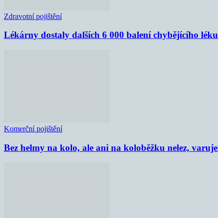
Zdravotní pojištění
Lékárny dostaly dalších 6 000 balení chybějícího lék
Komerční pojištění
Bez helmy na kolo, ale ani na koloběžku nelez, varu