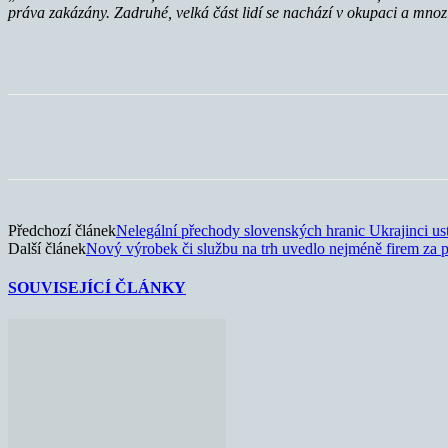
práva zakázány. Zadruhé, velká část lidí se nachází v okupaci a mnoz
Sdílet
Předchozí článek
Nelegální přechody slovenských hranic Ukrajinci ust
Další článek
Nový výrobek či službu na trh uvedlo nejméně firem za p
SOUVISEJÍCÍ ČLÁNKY