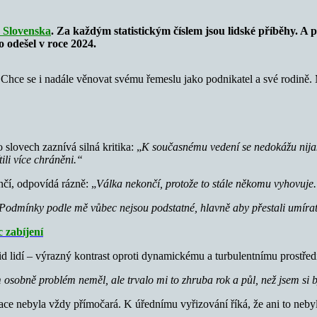
ě Slovenska
. Za každým statistickým číslem jsou lidské příběhy. A p
o odešel v roce 2024.
m. Chce se i nadále věnovat svému řemeslu jako podnikatel a své rodině
slovech zaznívá silná kritika: „
K současnému vedení se nedokážu nijak
ili více chráněni.“
čí, odpovídá rázně: „
Válka nekončí, protože to stále někomu vyhovuje
Podmínky podle mě vůbec nejsou podstatné, hlavně aby přestali umírat 
c zabíjení
id lidí – výrazný kontrast oproti dynamickému a turbulentnímu prostředí
 osobně problém neměl, ale trvalo mi to zhruba rok a půl, než jsem si by
ace nebyla vždy přímočará. K úřednímu vyřizování říká, že ani to nebyl