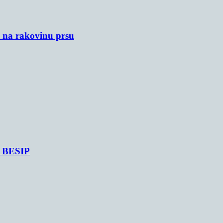
u na rakovinu prsu
je BESIP