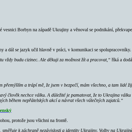
é vesnici Borbyn na západě Ukrajiny a věnoval se podnikání, překvap
y a dál se jazyk učil hlavně v práci, v komunikaci se spolupracovníky.
že tu vždy budu cizinec. Ale děkuji za možnost žít a pracovat,“
říká a dod
 přemýšlím a trápí mě, že jsem v bezpečí, mám všechno, a tam lidé žijí b
vý člověk nechce válku. A důležité je pamatovat, že to Ukrajina válku 
ných během nepřátelských akcí a návrat všech válečných zajatců.“
lenský
hou, protože jsou všichni na frontě.
, směřuje k záchraně nezávislosti a identity Ukrajiny. Volby na Ukraj