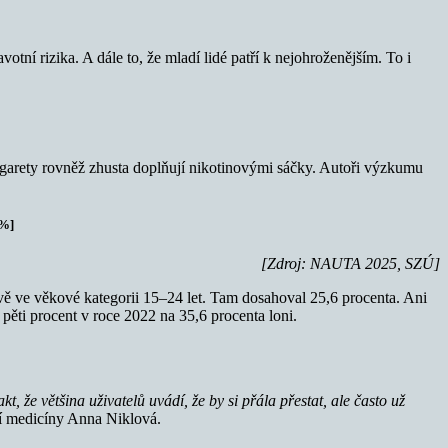
tní rizika. A dále to, že mladí lidé patří k nejohroženějším. To i
cigarety rovněž zhusta doplňují nikotinovými sáčky. Autoři výzkumu
 %]
[Zdroj: NAUTA 2025, SZÚ]
rávě ve věkové kategorii 15–24 let. Tam dosahoval 25,6 procenta. Ani
 pěti procent v roce 2022 na 35,6 procenta loni.
, že většina uživatelů uvádí, že by si přála přestat, ale často už
ní medicíny Anna Niklová.