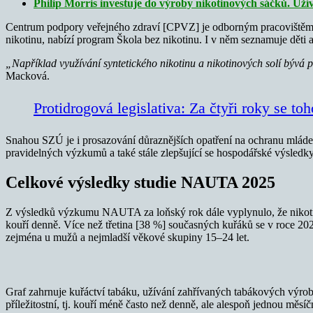
Philip Morris investuje do výroby nikotinových sáčků. Užívaj
Centrum podpory veřejného zdraví [CPVZ] je odborným pracovištěm S
nikotinu, nabízí program Škola bez nikotinu. I v něm seznamuje děti a
„Například využívání syntetického nikotinu a nikotinových solí bývá pr
Macková.
Protidrogová legislativa: Za čtyři roky se t
Snahou SZÚ je i prosazování důraznějších opatření na ochranu mládeže, 
pravidelných výzkumů a také stále zlepšující se hospodářské výsledk
Celkové výsledky studie NAUTA 2025
Z výsledků výzkumu NAUTA za loňský rok dále vyplynulo, že nikotin 
kouří denně. Více než třetina [38 %] současných kuřáků se v roce 20
zejména u mužů a nejmladší věkové skupiny 15–24 let.
Graf zahrnuje kuřáctví tabáku, užívání zahřívaných tabákových výrob
příležitostní, tj. kouří méně často než denně, ale alespoň jednou m