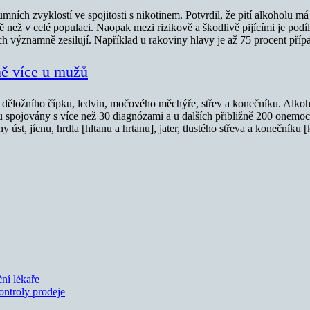
ích zvyklostí ve spojitosti s nikotinem. Potvrdil, že pití alkoholu 
než v celé populaci. Naopak mezi rizikově a škodlivě pijícími je podíl
 významně zesilují. Například u rakoviny hlavy je až 75 procent přípa
ně více u mužů
ky, děložního čípku, ledvin, močového měchýře, střev a konečníku. Alkoho
 spojovány s více než 30 diagnózami a u dalších přibližně 200 onemocně
t, jícnu, hrdla [hltanu a hrtanu], jater, tlustého střeva a konečníku [
ní lékaře
kontroly prodeje