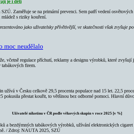
í je i děti
ZÚ. Zaměřuje se na primární prevenci. Sem patří vedení osvětových k
 mládež s riziky kouření.
ezentováno jako uživatelsky přívětivější, ve skutečnosti však zvyšuje po
oho moc neudělalo
včetně regulace příchutí, reklamy a designu výrobků, které zvyšují jejic
y tabákových firem.
užívá v Česku celkově 29,5 procenta populace nad 15 let. 22,5 proce
25 pokusila přestat kouřit, to většinou bez odborné pomoci. Hlavní dův
Uživatelé nikotinu v ČR podle věkových skupin v roce 2025 [v %]
ků a bezdýmných tabákových výrobků, užívání elektronických cigaret a
ěsíčně. / Zdroj: NAUTA 2025, SZÚ