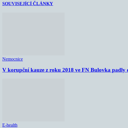
SOUVISEJÍCÍ ČLÁNKY
Nemocnice
V korupční kauze z roku 2018 ve FN Bulovka padly d
E-health