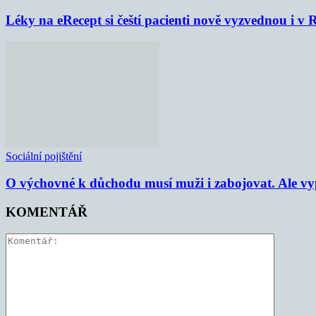
Léky na eRecept si čeští pacienti nově vyzvednou i v
Sociální pojištění
O výchovné k důchodu musí muži i zabojovat. Ale vypl
KOMENTÁŘ