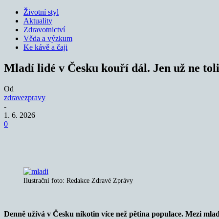
Životní styl
Aktuality
Zdravotnictví
Věda a výzkum
Ke kávě a čaji
Mladí lidé v Česku kouří dál. Jen už ne tol
Od
zdravezpravy
-
1. 6. 2026
0
Sdílet
Ilustrační foto: Redakce Zdravé Zprávy
Denně užívá v Česku nikotin více než pětina populace. Mezi mladým