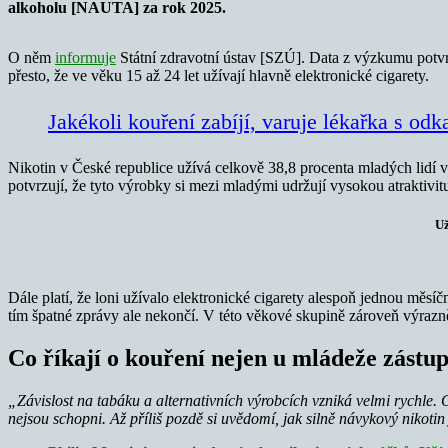
alkoholu [NAUTA] za rok 2025.
O něm
informuje
Státní zdravotní ústav [SZÚ]. Data z výzkumu potvrzuj
přesto, že ve věku 15 až 24 let užívají hlavně elektronické cigarety.
Jakékoli kouření zabíjí, varuje lékařka s od
Nikotin v České republice užívá celkově 38,8 procenta mladých lidí v
potvrzují, že tyto výrobky si mezi mladými udržují vysokou atraktivit
Už
Dále platí, že loni užívalo elektronické cigarety alespoň jednou měsí
tím špatné zprávy ale nekončí. V této věkové skupině zároveň výrazně p
Co říkají o kouření nejen u mládeže zástu
„Závislost na tabáku a alternativních výrobcích vzniká velmi rychle. Co
nejsou schopni. Až příliš pozdě si uvědomí, jak silně návykový nikotin