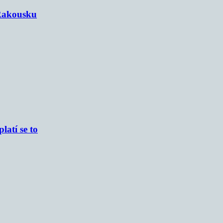
 Rakousku
atí se to