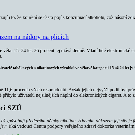
í i to, že kouření se často pojí s konzumací alkoholu, což násobí zdravo
kazem na nádory na plicích
e věku 15–24 let. 26 procent jej užívá denně. Mladí lidé elektronické 
u.
ivatelé tabákových a nikotinových výrobků ve věkové kategorii 15 až 24 let [v
čně 11,6 procenta všech respondentů. Avšak jejich nejvyšší podíl byl p
řibylo uživatelů nejsilnějších náplní do elektronických cigaret. A to z
pci SZÚ
ž způsobují především účinky nikotinu. Hlavním důkazem její síly je fakt
 je,“
říká vedoucí Centra podpory veřejného zdraví doktorka veterinár