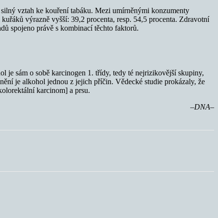
má silný vztah ke kouření tabáku. Mezi umírněnými konzumenty
 kuřáků výrazně vyšší: 39,2 procenta, resp. 54,5 procenta. Zdravotní
dů spojeno právě s kombinací těchto faktorů.
l je sám o sobě karcinogen 1. třídy, tedy té nejrizikovější skupiny,
ní je alkohol jednou z jejich příčin. Vědecké studie prokázaly, že
kolorektální karcinom] a prsu.
–DNA–