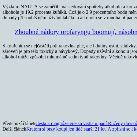
Výzkum NAUTA se zaměřil i na sledování spotřeby alkoholu a konzumn
alkoholu je 19,2 procenta kuřáků. Což je o 2,9 procentního bodu méně 
dopady při souběžném užívání tabáku a alkoholu se v mnoha případech
Zhoubné nádory orofaryngu boomují, násob
S kouřením se nejčastěji pojí rakovina plic, ale i dutiny ústní, sliniv
zároveň je pro tělo toxický a návykový. Dopady užívání alkoholu jsou
alkohol může způsobit minimálně sedm typů rakoviny. Včetně rakoviny ús
Sdílet
Předchozí článek
Cesta k diagnóze ereska vedla u paní Ruženy přes oč
Další článek
Kratom si brzy koupí jen lidé starší 21 let. A zpřísní se i 