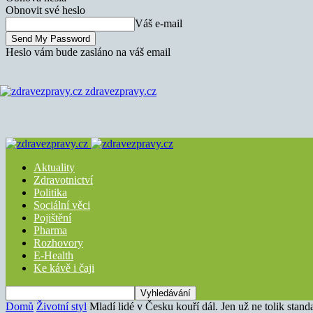
Obnovit své heslo
Váš e-mail
Heslo vám bude zasláno na váš email
zdravezpravy.cz
Aktuality
Zdravotnictví
Politika
Sociální věci
Pojištění
Pharma
Rozhovory
E-Health
Ke kávě i čaji
Domů
Životní styl
Mladí lidé v Česku kouří dál. Jen už ne tolik stand