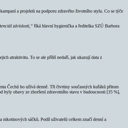
ampaní a projektů na podporu zdravého životního stylu. Co se týče
tenciál závislosti,“
říká hlavní hygienička a ředitelka SZÚ Barbora
h atraktivitu. To se ale příliš nedaří, jak ukazují data z
nta Čechů ho užívá denně. Tři čtvrtiny současných kuřáků přitom
od byly obavy ze zhoršení zdravotního stavu v budoucnosti [35 %],
 nikotinových sáčků. Podíl uživatelů celkem značí denní a