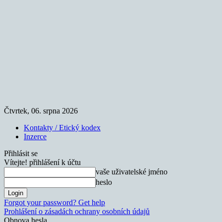
Čtvrtek, 06. srpna 2026
Kontakty / Etický kodex
Inzerce
Přihlásit se
Vítejte! přihlášení k účtu
vaše uživatelské jméno
heslo
Forgot your password? Get help
Prohlášení o zásadách ochrany osobních údajů
Obnova hesla