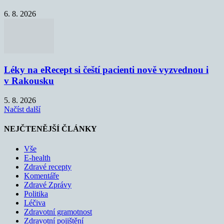
6. 8. 2026
Léky na eRecept si čeští pacienti nově vyzvednou i
v Rakousku
5. 8. 2026
Načíst další
NEJČTENĚJŠÍ ČLÁNKY
Vše
E-health
Zdravé recepty
Komentáře
Zdravé Zprávy
Politika
Léčiva
Zdravotní gramotnost
Zdravotní pojištění