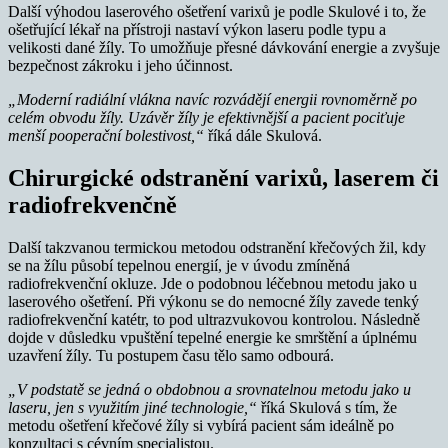
Další výhodou laserového ošetření varixů je podle Skulové i to, že
ošetřující lékař na přístroji nastaví výkon laseru podle typu a
velikosti dané žíly. To umožňuje přesné dávkování energie a zvyšuje
bezpečnost zákroku i jeho účinnost.
„Moderní radiální vlákna navíc rozvádějí energii rovnoměrně po
celém obvodu žíly. Uzávěr žíly je efektivnější a pacient pociťuje
menší pooperační bolestivost,“
říká dále Skulová.
Chirurgické odstranění varixů, laserem či
radiofrekvenčně
Další takzvanou termickou metodou odstranění křečových žil, kdy
se na žílu působí tepelnou energií, je v úvodu zmíněná
radiofrekvenční okluze. Jde o podobnou léčebnou metodu jako u
laserového ošetření. Při výkonu se do nemocné žíly zavede tenký
radiofrekvenční katétr, to pod ultrazvukovou kontrolou. Následně
dojde v důsledku vpuštění tepelné energie ke smrštění a úplnému
uzavření žíly. Tu postupem času tělo samo odbourá.
„V podstatě se jedná o obdobnou a srovnatelnou metodu jako u
laseru, jen s využitím jiné technologie,“
říká Skulová s tím, že
metodu ošetření křečové žíly si vybírá pacient sám ideálně po
konzultaci s cévním specialistou.