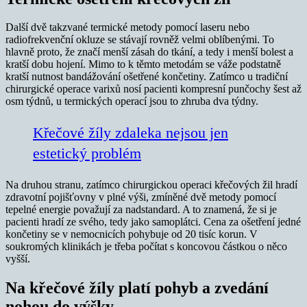
Další dvě takzvané termické metody pomocí laseru nebo
radiofrekvenční okluze se stávají rovněž velmi oblíbenými. To
hlavně proto, že značí menší zásah do tkání, a tedy i menší bolest a
kratší dobu hojení. Mimo to k těmto metodám se váže podstatně
kratší nutnost bandážování ošetřené končetiny. Zatímco u tradiční
chirurgické operace varixů nosí pacienti kompresní punčochy šest až
osm týdnů, u termických operací jsou to zhruba dva týdny.
Křečové žíly zdaleka nejsou jen
estetický problém
Na druhou stranu, zatímco chirurgickou operaci křečových žil hradí
zdravotní pojišťovny v plné výši, zmíněné dvě metody pomocí
tepelné energie považují za nadstandard. A to znamená, že si je
pacienti hradí ze svého, tedy jako samoplátci. Cena za ošetření jedné
končetiny se v nemocnicích pohybuje od 20 tisíc korun. V
soukromých klinikách je třeba počítat s koncovou částkou o něco
vyšší.
Na křečové žíly platí pohyb a zvedání
nohou do výšky