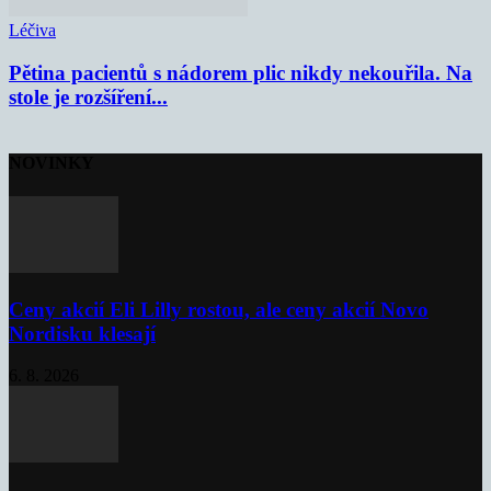
Léčiva
Pětina pacientů s nádorem plic nikdy nekouřila. Na
stole je rozšíření...
NOVINKY
Ceny akcií Eli Lilly rostou, ale ceny akcií Novo
Nordisku klesají
6. 8. 2026