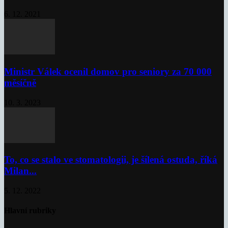
6. 12. 2021
Ministr Válek ocenil domov pro seniory za 70 000
měsíčně
10. 3. 2023
To, co se stalo ve stomatologii, je šílená ostuda, říká
Milan...
5. 12. 2022
Hlavní rubriky