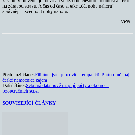
zásadní v prevenci je udržovat si běžnou tělesnou hmotnost a myslet
na zdravou stravu. A čas od času si také „dát nohy nahoru“,
správněji – zvednout nohy nahoru.
–VRN–
Předchozí článek
Filipínci jsou pracovití a empatičtí. Proto o ně mají
české nemocnice zájem
Další článek
Sebraná data nově mapují počty a okolnosti
pooperačních sepsí
SOUVISEJÍCÍ ČLÁNKY