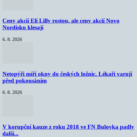
Ceny akcií Eli Lilly rostou, ale ceny akcií Novo
Nordisku klesají
6. 8. 2026
Netopýři míří okny do českých ložnic. Lékaři varují
před pokousáním
6. 8. 2026
V korupční kauze z roku 2018 ve FN Bulovka padly
další...