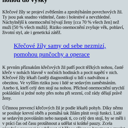
Křečové žíly se projeví zvětšením a zprohýbáním povrchových žil.
Ty jsou pak snadno viditelné, často i bolestivé a nevzhledné.
Náchylnější k onemocnění bývají ženy [cca 70 % všech žen] než
muži [50 % všech mužů]. Riziko onemocnění zvyšuje věk, pohlaví,
životní styl, ale i genetická zátěž.
Křečové žíly samy od sebe nezmizí,
pomohou punčochy a operace
K prvním příznakům křečových žil patří pocit těžkých nohou, časté
křeče v nohách hlavně v nočních hodinách a pocit napětí v nich.
Křečové žíly lékaři častěji diagnostikují u lidí s nadváhou a
obezitou. Ve vyšším riziku jsou i lidé se sedavým zaměstnáním.
Anebo ti, kteří celý den stojí na nohou. Příchod onemocnění urychlí
pokládání si jedné nohy přes nohu při sezení, což rády dělají právě
ženy.
Účinnou prevencí křečových žil je podle lékařů pohyb. Díky němu
se posiluje krevní oběh a pomáhá tak žilám plnit svoji funkci. Lidé
se sedavým povoláním nebo naopak ti, co celý den stojí, by se měli i
v práci čas od času protáhnout a udělat si krátké pauzy. Zcela