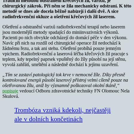
Tradiční metodou odstranění křečových žil, varixů, je
chirurgický zákrok. Při něm se žíla mechanicky odstraní. K této
metodě se dnes ale docela běžně nabízejí i další dvě. A sice
radiofrekvenční okluze a ošetření křečových žil laserem.
Ošetření a odstranění varixů radiofrekvenční terapií nebo laserem
jsou modernější metody spadající do miniinvazivních výkonů.
Pacienti po nich obvykle odcházejí do domácí péče v den výkonu.
Navíc při nich na rozdíl od chirurgické operace žil nedochází k
žádnému řezu, a tak ani stehu. Ošetření probíhá pouze jemným
vpichem. Radiofrekvenční a laserová léčba křečových žil pracuje s
teplem, kdy tepelný paprsek vpuštěný do žíly působí na její stěnu,
vyvolá zahřátí, smrštění a následně dochází k jejímu uzavření.
„Tím se zastaví patologický tok krve v nemocné žíle. Díky přesně
kontrolované energii působí laserový přístroj velmi cíleně pouze na
ošetřovanou žílu, aniž by významně poškozoval okolní tkáně,“
popisuje
vedoucí Odboru zdravotnické techniky FN Olomouc Nela
Skulová.
Trombóza vzniká kdekoli, nejčastěji
ale v dolních končetinách