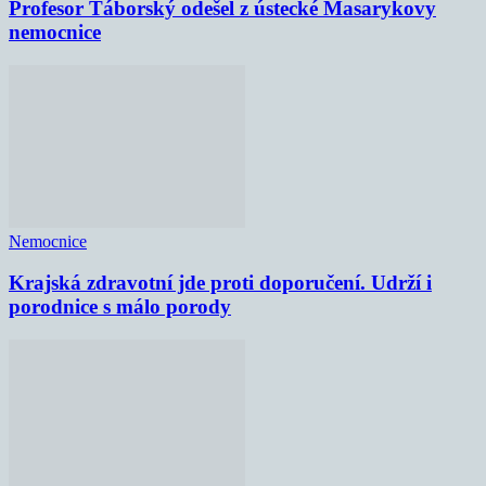
Profesor Táborský odešel z ústecké Masarykovy
nemocnice
Nemocnice
Krajská zdravotní jde proti doporučení. Udrží i
porodnice s málo porody