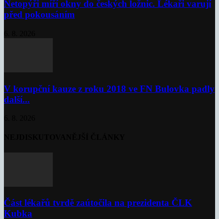
Netopýři míří okny do českých ložnic. Lékaři varují
před pokousáním
6. 8. 2026
V korupční kauze z roku 2018 ve FN Bulovka padly
další...
6. 8. 2026
NEJDISKUTOVANĚJŠÍ ČLÁNKY
Část lékařů tvrdě zaútočila na prezidenta ČLK
Kubka