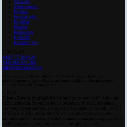
Aktuality
Zdravotnictví
Politika
Sociální věci
Pojištění
Pharma
Rozhovory
E-Health
Ke kávě i čaji
KONTAKT
+420 777 264 528
+420 606 831 394
info@zdravezpravy.cz
Obsah serveru je chráněn autorským právem. Jakékoli jeho užití včetně
publikování nebo jiného šíření je zakázáno bez předchozího písemného
souhlasu Copywrite Company s.r.o.
O NÁS
ZdraveZpravy.cz
přinášejí informace ze zdravotnictví, zdravotní
péče a zdravého životního stylu s přesahem do sociální politiky.
Provozovatelem serveru je Copywrite Company s.r.o. Publikování
nebo další šíření obsahu serveru www.zdravezpravy.cz je bez
souhlasu společnosti Copywrite Company zakázáno. Copyright [c]
2020 Copywrite Company s.r.o. / Copyright [c] ČTK.