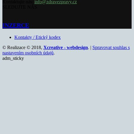
Kontaktujte nás:
info@zdravezpravy.cz
SLEDUJTE NÁS
INZERCE
Kontakty / Etický kodex
© Realizace © 2018,
Xcreative - webdesign
. |
Spravovat souhlas s
nastavením osobních údajů
.
adm_sticky