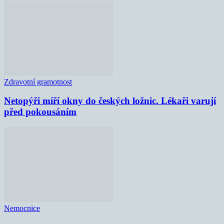
Zdravotní gramotnost
Netopýři míří okny do českých ložnic. Lékaři varují
před pokousáním
Nemocnice