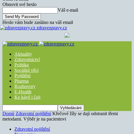
Obnovit své heslo
Váš e-mail
Heslo vám bude zasláno na váš email
zdravezpravy.cz
Aktuality
Zdravotnictví
Politika
Sociální věci
Pojištění
Pharma
Rozhovory
E-Health
Ke kávě i čaji
Domů
Zdravotní pojištění
Křečové žíly se dají odstranit třemi
metodami. Výběr je na pacientovi
Zdravotní pojištění