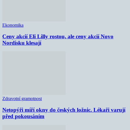
Ekonomika
Ceny akcií Eli Lilly rostou, ale ceny akcií Novo
Nordisku klesají
Zdravotní gramotnost
Netopýři míří okny do českých ložnic. Lékaři varují
před pokousáním