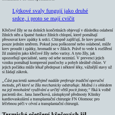
Lýtkové svaly fungují jako druhé
srdce, i proto se mají cvičit
Křečové žíly se na dolních končetinách objevují v důsledku oslabení
žilních stěn a špatné funkce žilních chlopní, které pomáhají
přesouvat krev zpátky k srdci. Chlopně zajišťují, že krev proudí
pouze jedním směrem. Pokud jsou poškozené nebo oslabené, může
krev proudit i zpátky, hromadit se v žilách. Právě to vede k rozšíření
žil známým jako křečové žíly nebo varixy. A tyto žíly, jak
upozorňují specialisté, samy od sebe nezmizí. V prevenci jejich
vzniku pomáhají kompresní punčochy a pohyb ideálně chůze. V
jejich počátku může lékař předepsat i některé léky, vážnější stavy už
si žádají zákrok.
„Část pacientů samozřejmě nadále preferuje tradiční operační
metodu, při které se žíla mechanicky odstraňuje. Možná i s ohledem
na její mnohaleté využívání a určitý větší pocit jistoty,“
říká k volbě
pacientů doc. Jana Janečková, zástupkyně přednosty Kliniky
kardiovaskulární a transplantační chirurgie FN Olomouc pro
léčebnou péči v cévní a transplantační chirurgii.
Termické ošetření křečových žil