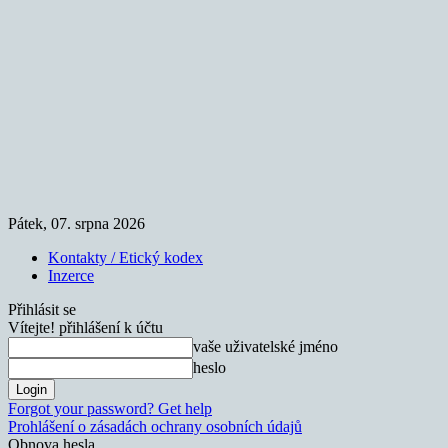
Pátek, 07. srpna 2026
Kontakty / Etický kodex
Inzerce
Přihlásit se
Vítejte! přihlášení k účtu
vaše uživatelské jméno
heslo
Forgot your password? Get help
Prohlášení o zásadách ochrany osobních údajů
Obnova hesla