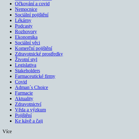
Očkování a covid
Nemocnice
Sociální pojištění
Lékárny
Podcasty
Rozhovory
Ekonomika
Sociální věci
Komerční pojištění
Zdravotnické prostředky
Životní styl
Legislativa
Stakeholders
Farmaceutické firmy
Covid
Adman´s Choice
Farmacie
Aktuality
Zdravotnictví
Věda a výzkum
Pojištění
Ke kávě a čaji
Více