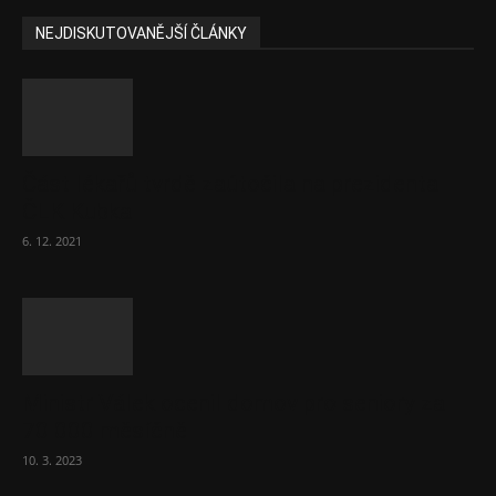
NEJDISKUTOVANĚJŠÍ ČLÁNKY
Část lékařů tvrdě zaútočila na prezidenta
ČLK Kubka
6. 12. 2021
Ministr Válek ocenil domov pro seniory za
70 000 měsíčně
10. 3. 2023