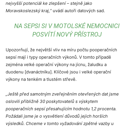
nejvyšší potenciál ke zlepšení – stejně jako
Moravskoslezský kraj,“
uvádí autoři datových sad.
NA SEPSI SI V MOTOLSKÉ NEMOCNICI
POSVÍTÍ NOVÝ PŘÍSTROJ
Upozorňují, že největší vliv na míru počtu pooperačních
sepsí mají i typy operačních výkonů. V tomto případě
zejména velké operační výkony na jícnu, žaludku a
duodenu [dvanáctníku]. Klíčové jsou i velké operační
výkony na tenkém a tlustém střevě.
„Ještě před samotným zveřejněním otevřených dat jsme
oslovili přibližně 30 poskytovatelů s výskytem
pooperačních sepsí přesahujícím hodnotu 1,2 procenta.
Požádali jsme je o vysvětlení důvodů jejich horších
výsledků. Chceme v tomto vyžadování zpětné vazby u