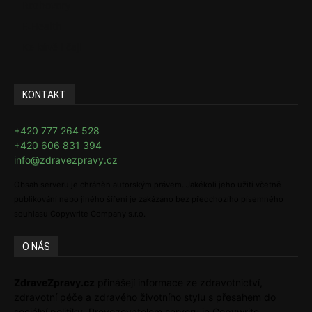
Rozhovory
E-Health
Ke kávě i čaji
KONTAKT
+420 777 264 528
+420 606 831 394
info@zdravezpravy.cz
Obsah serveru je chráněn autorským právem. Jakékoli jeho užití včetně
publikování nebo jiného šíření je zakázáno bez předchozího písemného
souhlasu Copywrite Company s.r.o.
O NÁS
ZdraveZpravy.cz
přinášejí informace ze zdravotnictví,
zdravotní péče a zdravého životního stylu s přesahem do
sociální politiky. Provozovatelem serveru je Copywrite