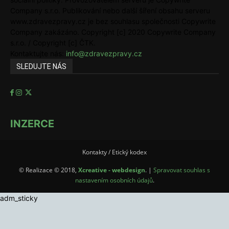
Company s.r.o. Publikování nebo další šíření obsahu serveru
www.zdravezpravy.cz je bez souhlasu společnosti Copywrite
Company zakázáno. Copyright [c] 2020 Copywrite Company
s.r.o. / Copyright [c] ČTK.
Kontaktujte nás:
info@zdravezpravy.cz
SLEDUJTE NÁS
INZERCE
Kontakty / Etický kodex
© Realizace © 2018,
Xcreative - webdesign
. |
Spravovat souhlas s
nastavením osobních údajů
.
adm_sticky