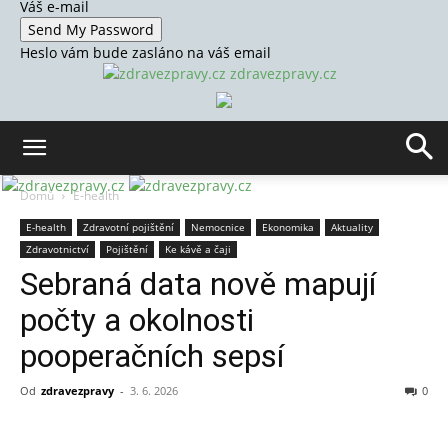
Váš e-mail
Heslo vám bude zasláno na váš email
zdravezpravy.cz
Domů
E-health
E-health
Zdravotní pojištění
Nemocnice
Ekonomika
Aktuality
Zdravotnictví
Pojištění
Ke kávě a čaji
Sebraná data nově mapují
počty a okolnosti
pooperačních sepsí
Od
zdravezpravy
-
3. 6. 2026
0