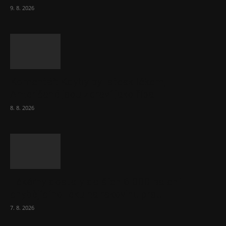
9. 8. 2026
Komentář: Kdyby byl steak lékem,
Američané jsou zdraví jako řípa
8. 8. 2026
Lékárny dostaly dalších 6 000 balení
chybějícího léku na rakovinu prsu
7. 8. 2026