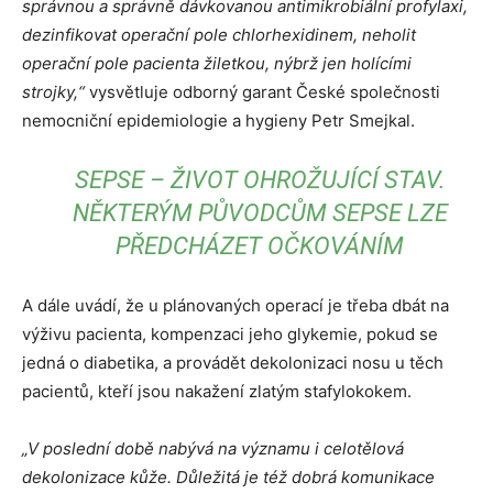
správnou a správně dávkovanou antimikrobiální profylaxi,
dezinfikovat operační pole chlorhexidinem, neholit
operační pole pacienta žiletkou, nýbrž jen holícími
strojky,“
vysvětluje odborný garant České společnosti
nemocniční epidemiologie a hygieny Petr Smejkal.
SEPSE – ŽIVOT OHROŽUJÍCÍ STAV.
NĚKTERÝM PŮVODCŮM SEPSE LZE
PŘEDCHÁZET OČKOVÁNÍM
A dále uvádí, že u plánovaných operací je třeba dbát na
výživu pacienta, kompenzaci jeho glykemie, pokud se
jedná o diabetika, a provádět dekolonizaci nosu u těch
pacientů, kteří jsou nakažení zlatým stafylokokem.
„V poslední době nabývá na významu i celotělová
dekolonizace kůže. Důležitá je též dobrá komunikace