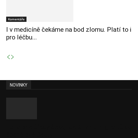
Komentáře
I v medicíně čekáme na bod zlomu. Platí to i
pro léčbu...
NOVINKY
15. srpna úřady čekají další vlnu migrantů do
španělské Ceuty