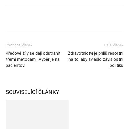
Předchozí článek
Další článek
Křečové žíly se dají odstranit
Zdravotnictví je příliš resortní
třemi metodami. Výběr je na
na to, aby zvládlo závislostní
pacientovi
politiku
SOUVISEJÍCÍ ČLÁNKY