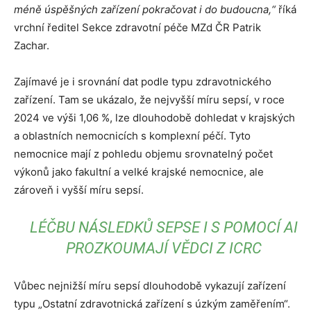
méně úspěšných zařízení pokračovat i do budoucna,“
říká
vrchní ředitel Sekce zdravotní péče MZd ČR Patrik
Zachar.
Zajímavé je i srovnání dat podle typu zdravotnického
zařízení. Tam se ukázalo, že nejvyšší míru sepsí, v roce
2024 ve výši 1,06 %, lze dlouhodobě dohledat v krajských
a oblastních nemocnicích s komplexní péčí. Tyto
nemocnice mají z pohledu objemu srovnatelný počet
výkonů jako fakultní a velké krajské nemocnice, ale
zároveň i vyšší míru sepsí.
LÉČBU NÁSLEDKŮ SEPSE I S POMOCÍ AI
PROZKOUMAJÍ VĚDCI Z ICRC
Vůbec nejnižší míru sepsí dlouhodobě vykazují zařízení
typu „Ostatní zdravotnická zařízení s úzkým zaměřením“.