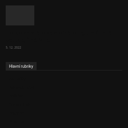
To, co se stalo ve stomatologii, je šílená
ostuda, říká Milan...
5. 12. 2022
Hlavní rubriky
Aktuality
Zdravotnictví
Politika
Sociální věci
Pojištění
Pharma