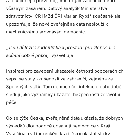
A to účinnější prevencí, jinou organizací péče nebo
včasným zásahem. Datový analytik Ministerstva
zdravotnictví ČR [MZd ČR] Marian Rybář současně ale
upozorňuje, že nově zveřejněná data neslouží k
mechanickému srovnávání nemocnic.
„
Jsou důležitá k identifikaci prostoru pro zlepšení a
sdílení dobré praxe,“
vysvětluje.
Inspirací pro zavedení ukazatele četnosti pooperačních
sepsí se staly zkušenosti ze zahraničí, zejména ze
Spojených států. Tam nemocniční infekce dlouhodobě
sledují jako významný ukazatel bezpečnosti zdravotní
péče.
Co se týče Česka, zveřejněná data ukázala, že dobrých
výsledků dlouhodobě dosahují nemocnice v Kraji
Vysočina a v Libereckém kraji. Naopak statisticky