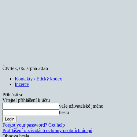
Čtvrtek, 06. srpna 2026
Kontakty / Etický kodex
Inzerce
Přihlásit se
Vítejte! přihlášení k účtu
vaše uživatelské jméno
heslo
Forgot your password? Get help
Prohlášení o zásadách ochrany osobních údajů
Obnova hesla