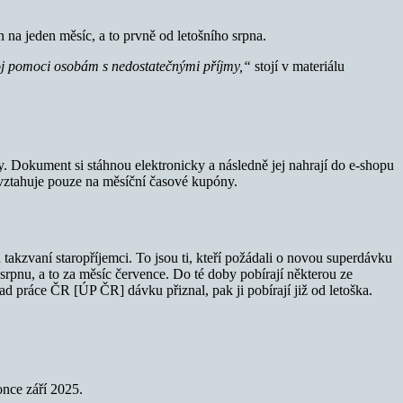
n na jeden měsíc, a to prvně od letošního srpna.
troj pomoci osobám s nedostatečnými příjmy,“
stojí v materiálu
. Dokument si stáhnou elektronicky a následně jej nahrají do e-shopu
a vztahuje pouze na měsíční časové kupóny.
akzvaní staropříjemci. To jsou ti, kteří požádali o novou superdávku
rpnu, a to za měsíc července. Do té doby pobírají některou ze
 práce ČR [ÚP ČR] dávku přiznal, pak ji pobírají již od letoška.
once září 2025.