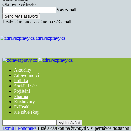
Obnovit své heslo
Váš e-mail
Heslo vám bude zasláno na váš email
zdravezpravy.cz
Aktuality
Zdravotnictví
Politika
Sociální věci
Pojištění
Pharma
Rozhovory
E-Health
Ke kávě i čaji
Domů
Ekonomika
Lidé s částkou na živobytí v superdávce dostano