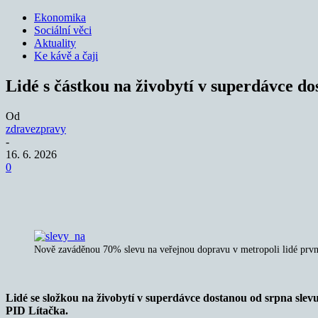
Ekonomika
Sociální věci
Aktuality
Ke kávě a čaji
Lidé s částkou na živobytí v superdávce 
Od
zdravezpravy
-
16. 6. 2026
0
Sdílet
Nově zaváděnou 70% slevu na veřejnou dopravu v metropoli lidé prvně
Lidé se složkou na živobytí v superdávce dostanou od srpna slevu
PID Lítačka.