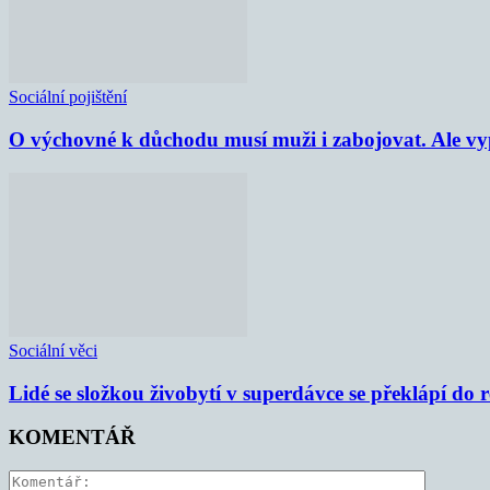
Sociální pojištění
O výchovné k důchodu musí muži i zabojovat. Ale vypl
Sociální věci
Lidé se složkou živobytí v superdávce se překlápí do 
KOMENTÁŘ