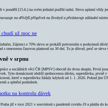
i v pondělí [15.6.] na svém jednání pražští radní. Slevu uplatní vždy je
navazuje na dřívější příspěvek na živobytí a představuje základní nás
i chudí už moc ne
jízdném. Zájemci o 70% slevu se prokáží potvrzením o poskytnutí dávky
řad s omezenou časovou platností na 30 dní. To je důvod, proč se slev
vně v srpnu
práce a sociálních věcí ČR [MPSV] obecně do dvou skupin. První jsou t
ávek. Tyto domácnosti obdrží sjednocenou dávku, superdávku, prvně v s
osti, které o superdávku žádaly kdykoli od 1. 1. 2026. Pokud jim Úřad
entů a splnění podmínek.
dnotku na kontrolu dávek
Praha již v roce 2021 v souvislosti s pandemií covidu-19 a platila do k