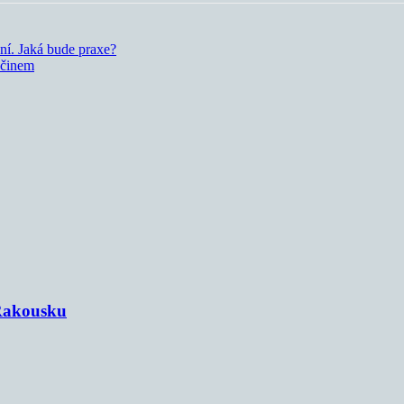
ní. Jaká bude praxe?
 činem
 Rakousku