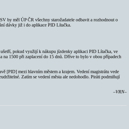
MPSV by měl ÚP ČR všechny starožadatele odbavit a rozhodnout o
ní dávky již i do aplikace PID Lítačka.
ušetří, pokud využijí k nákupu jízdenky aplikaci PID Lítačka, ve
ě a na 1500 při zaplacení do 15 dnů. Dříve to bylo v obou případech
pravě [PID] mezi hlavním městem a krajem. Vedení magistrátu vede
udržitelné. Zatím se vedení města ale nedohodlo. Piráti podmiňují
–VRN–