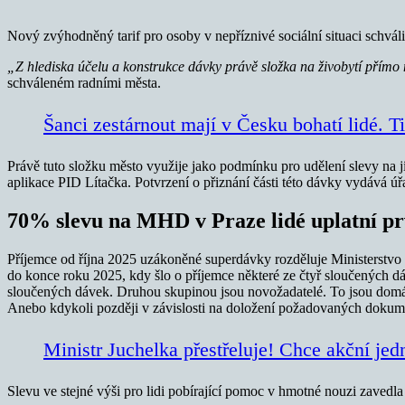
Nový zvýhodněný tarif pro osoby v nepříznivé sociální situaci schválil
„Z hlediska účelu a konstrukce dávky právě složka na živobytí přímo 
schváleném radními města.
Šanci zestárnout mají v Česku bohatí lidé. T
Právě tuto složku město využije jako podmínku pro udělení slevy na 
aplikace PID Lítačka. Potvrzení o přiznání části této dávky vydává ú
70% slevu na MHD v Praze lidé uplatní pr
Příjemce od října 2025 uzákoněné superdávky rozděluje Ministerstvo 
do konce roku 2025, kdy šlo o příjemce některé ze čtyř sloučených d
sloučených dávek. Druhou skupinou jsou novožadatelé. To jsou domácn
Anebo kdykoli později v závislosti na doložení požadovaných dokum
Ministr Juchelka přestřeluje! Chce akční je
Slevu ve stejné výši pro lidi pobírající pomoc v hmotné nouzi zavedla 