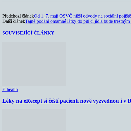
Předchozí článek
Od 1. 7. mají OSVČ nižší odvody na sociální pojiště
Další článek
Tajné podání omamné látky do pití či jídla bude trestným
SOUVISEJÍCÍ ČLÁNKY
E-health
Léky na eRecept si čeští pacienti nově vyzvednou i v