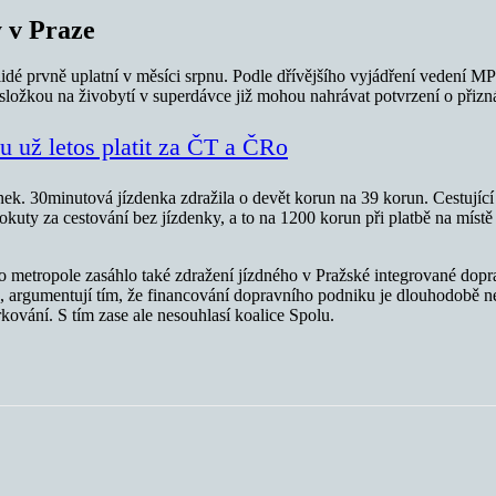
y v Praze
idé prvně uplatní v měsíci srpnu. Podle dřívějšího vyjádření vedení 
složkou na živobytí v superdávce již mohou nahrávat potvrzení o přizná
u už letos platit za ČT a ČRo
k. 30minutová jízdenka zdražila o devět korun na 39 korun. Cestující 
pokuty za cestování bez jízdenky, a to na 1200 korun při platbě na míst
do metropole zasáhlo také zdražení jízdného v Pražské integrované do
, argumentují tím, že financování dopravního podniku je dlouhodobě ne
ování. S tím zase ale nesouhlasí koalice Spolu.