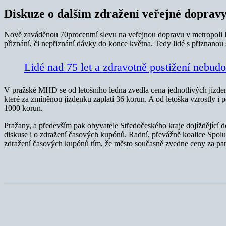
Diskuze o dalším zdražení veřejné doprav
Nově zaváděnou 70procentní slevu na veřejnou dopravu v metropoli l
přiznání, či nepřiznání dávky do konce května. Tedy lidé s přiznanou 
Lidé nad 75 let a zdravotně postižení nebudo
V pražské MHD se od letošního ledna zvedla cena jednotlivých jízdene
které za zmíněnou jízdenku zaplatí 36 korun. A od letoška vzrostly i 
1000 korun.
Pražany, a především pak obyvatele Středočeského kraje dojíždějící 
diskuse i o zdražení časových kupónů. Radní, převážně koalice Spolu
zdražení časových kupónů tím, že město současně zvedne ceny za park
Sdílet