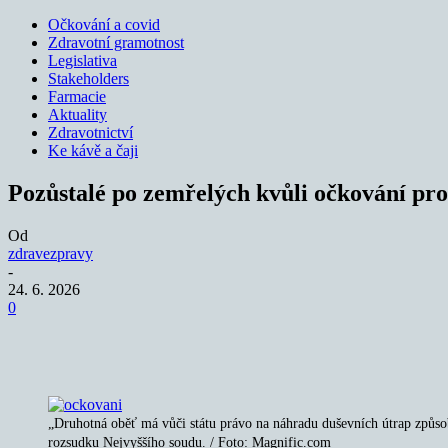
Očkování a covid
Zdravotní gramotnost
Legislativa
Stakeholders
Farmacie
Aktuality
Zdravotnictví
Ke kávě a čaji
Pozůstalé po zemřelých kvůli očkování prot
Od
zdravezpravy
-
24. 6. 2026
0
Sdílet
„Druhotná oběť má vůči státu právo na náhradu duševních útrap způsobe
rozsudku Nejvyššího soudu. / Foto: Magnific.com