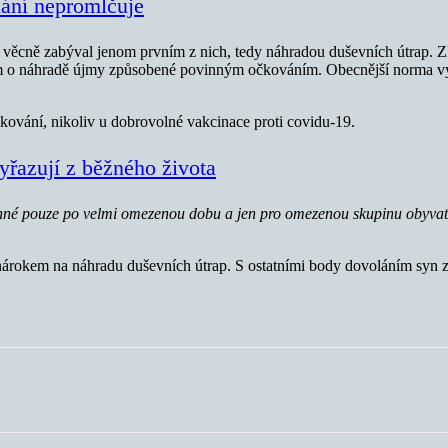
lání nepromlčuje
e věcně zabýval jenom prvním z nich, tedy náhradou duševních útrap.
m o náhradě újmy způsobené povinným očkováním. Obecnější norma vý
kování, nikoliv u dobrovolné vakcinace proti covidu-19.
yřazují z běžného života
nné pouze po velmi omezenou dobu a jen pro omezenou skupinu obyvate
nárokem na náhradu duševních útrap. S ostatními body dovoláním syn 