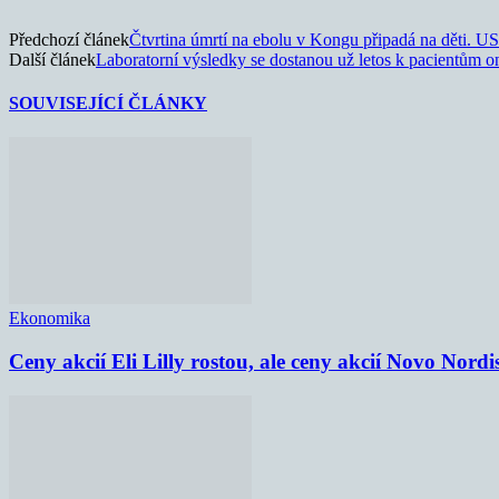
Předchozí článek
Čtvrtina úmrtí na ebolu v Kongu připadá na děti. US
Další článek
Laboratorní výsledky se dostanou už letos k pacientům o
SOUVISEJÍCÍ ČLÁNKY
Ekonomika
Ceny akcií Eli Lilly rostou, ale ceny akcií Novo Nordi