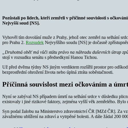
Pozůstalí po lidech, kteří zemřeli v příčinné souvislosti s očk
Nejvyšší soud [NS].
Vyhověl tím dovolání muže z Prahy, jehož otec zemřel na selhání srd
pro Prahu 2.
Rozsudek
Nejvyššího soudu [NS] je dočasně zpřístupněn
„Druhotná oběť má vůči státu právo na náhradu duševních útrap způso
stojí v rozsudku senátu s předsedkyní Hanou Tichou.
Už před dvěma týdny NS jiným verdiktem rozšířil prostor pro odškodn
bezprostřední ohrožení života nebo úplná ztráta soběstačnosti.
Příčinná souvislost mezi očkováním a úmr
Nyní se zabýval NS případem úmrtí na selhání srdce v důsledku plicn
existovaly i jiné rizikové faktory, zejména vyšší věk zemřelého. Bylo 
Syn podal žalobu na Ministerstvo zdravotnictví ČR [MZd ČR]. Za vzni
závažnému ublížení na zdraví a vytrpěné bolesti. A dále žádal 200 0