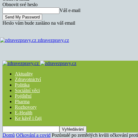
Obnovit své heslo
Váš e-mail
Heslo vám bude zasláno na váš email
zdravezpravy.cz
Aktuality
Zdravotnictví
Politika
Sociální věci
Pojištění
Pharma
Rozhovory
E-Health
Ke kávě i čaji
Domů
Očkování a covid
Pozůstalé po zemřelých kvůli očkování proti