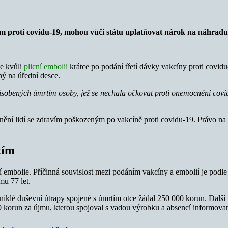
ováním proti covidu-19, mohou vůči státu uplatňovat nárok na náh
ce kvůli
plicní embolii
krátce po podání třetí dávky vakcíny proti cov
ý na úřední desce.
bených úmrtím osoby, jež se nechala očkovat proti onemocnění covid-19
ění lidí se zdravím poškozeným po vakcíně proti covidu-19. Právo na 
tím
í embolie. Příčinná souvislost mezi podáním vakcíny a embolií je podl
mu 77 let.
klé duševní útrapy spojené s úmrtím otce žádal 250 000 korun. Další n
00 korun za újmu, kterou spojoval s vadou výrobku a absencí informova