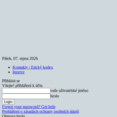
Pátek, 07. srpna 2026
Kontakty / Etický kodex
Inzerce
Přihlásit se
Vítejte! přihlášení k účtu
vaše uživatelské jméno
heslo
Forgot your password? Get help
Prohlášení o zásadách ochrany osobních údajů
Obnova hesla