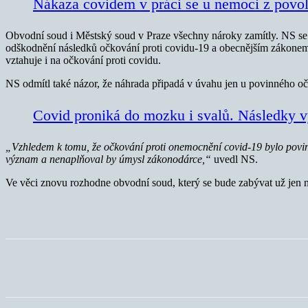
Nákaza covidem v práci se u nemoci z povo
Obvodní soud i Městský soud v Praze všechny nároky zamítly. NS s
odškodnění následků očkování proti covidu-19 a obecnějším zákone
vztahuje i na očkování proti covidu.
NS odmítl také názor, že náhrada připadá v úvahu jen u povinného oč
Covid proniká do mozku i svalů. Následky v
„Vzhledem k tomu, že očkování proti onemocnění covid-19 bylo povi
význam a nenaplňoval by úmysl zákonodárce,“
uvedl NS.
Ve věci znovu rozhodne obvodní soud, který se bude zabývat už jen 
Sdílet