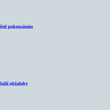
 před pokousáním
alší obžaloby