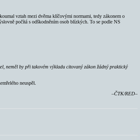
 Zkoumal vztah mezi dvěma klíčovými normami, tedy zákonem o
slovně počítá s odškodněním osob blízkých. To se podle NS
l, neměl by při takovém výkladu citovaný zákon žádný praktický
zemřelého neuspěl.
–ČTK/RED–