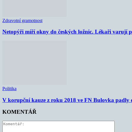
Zdravotní gramotnost
Netopýři míří okny do českých ložnic. Lékaři varují
Politika
V korupční kauze z roku 2018 ve FN Bulovka padly d
KOMENTÁŘ