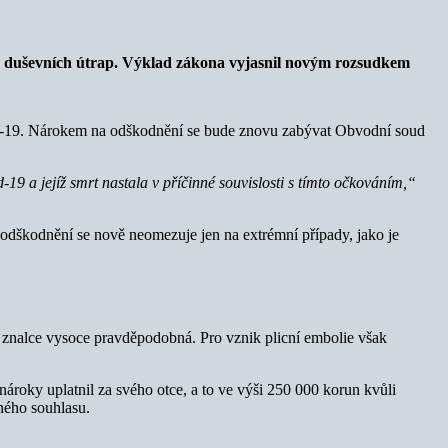
radu duševních útrap. Výklad zákona vyjasnil novým rozsudkem
idu-19. Nárokem na odškodnění se bude znovu zabývat Obvodní soud
 a jejíž smrt nastala v příčinné souvislosti s tímto očkováním,“
odškodnění se nově neomezuje jen na extrémní případy, jako je
e znalce vysoce pravděpodobná. Pro vznik plicní embolie však
ároky uplatnil za svého otce, a to ve výši 250 000 korun kvůli
ného souhlasu.