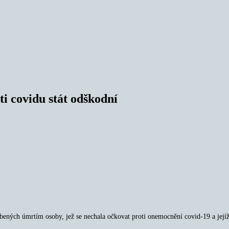
i covidu stát odškodní
ných úmrtím osoby, jež se nechala očkovat proti onemocnění covid-19 a jejíž s