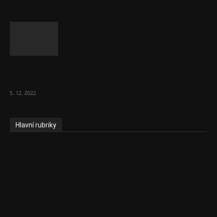
To, co se stalo ve stomatologii, je šílená
ostuda, říká Milan...
5. 12. 2022
Hlavní rubriky
Aktuality
Zdravotnictví
Politika
Sociální věci
Pojištění