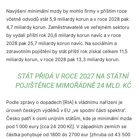
Navýšení minimální mzdy by mohlo firmy v příštím roce
včetně odvodů stát 5,9 miliardy korun a v roce 2028 pak
4,7 miliardy korun. Zaměstnavatelé ve veřejném sektoru
by vydali příští rok 20,6 miliardy korun navíc a v roce
2028 pak 25,7 miliardy korun navíc. Na sociálním a
zdravotním pojištění by stát příští rok získal celkem 11,5
miliardy korun, v roce 2028 pak 13,3 miliardy korun.
STÁT PŘIDÁ V ROCE 2027 NA STÁTNÍ
POJIŠTĚNCE MIMOŘÁDNĚ 24 MLD. KČ
Podle zprávy o dopadech [RIA] k vládnímu nařízení je
úroveň českých výdělků v EU „ve spodní části spektra“.
Česko patří k osmi unijním státům, kde je minimální mzda
pod 1 000 eury [cca 24 200 Kč]. V západních zemích se
částka pohybuje od 1800 do 2700 eur [zhruba od 43 500