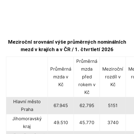
Meziroční srovnání výše průměrných nominálních
mezd v krajích a v ČR / 1. čtvrtletí 2026
Průměrná
Průměrná
mzda
Meziroční
Me
mzda v
před
rozdíl v
r
Kč
rokem v
Kč
Kč
Hlavní město
67.945
62.795
5151
Praha
Jihomoravský
49.510
45.770
3740
kraj