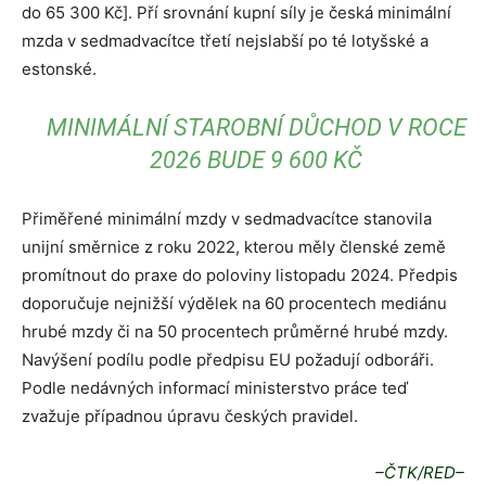
do 65 300 Kč]. Pří srovnání kupní síly je česká minimální
mzda v sedmadvacítce třetí nejslabší po té lotyšské a
estonské.
MINIMÁLNÍ STAROBNÍ DŮCHOD V ROCE
2026 BUDE 9 600 KČ
Přiměřené minimální mzdy v sedmadvacítce stanovila
unijní směrnice z roku 2022, kterou měly členské země
promítnout do praxe do poloviny listopadu 2024. Předpis
doporučuje nejnižší výdělek na 60 procentech mediánu
hrubé mzdy či na 50 procentech průměrné hrubé mzdy.
Navýšení podílu podle předpisu EU požadují odboráři.
Podle nedávných informací ministerstvo práce teď
zvažuje případnou úpravu českých pravidel.
–ČTK/RED–