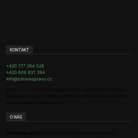
Pharma
Rozhovory
E-Health
Ke kávě i čaji
KONTAKT
+420 777 264 528
+420 606 831 394
info@zdravezpravy.cz
Obsah serveru je chráněn autorským právem. Jakékoli jeho užití včetně
publikování nebo jiného šíření je zakázáno bez předchozího písemného
souhlasu Copywrite Company s.r.o.
O NÁS
ZdraveZpravy.cz
přinášejí informace ze zdravotnictví,