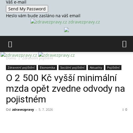
Váš e-mail
Heslo vám bude zasláno na váš email
zdravezpravy.cz
Domů
Zdravotní pojištění
Zdravotní pojištění
Ekonomika
Sociální pojištění
Aktuality
Pojištění
O 2 500 Kč vyšší minimální
mzda opět zvedne odvody na
pojistném
Od
zdravezpravy
-
5. 7. 2026
0