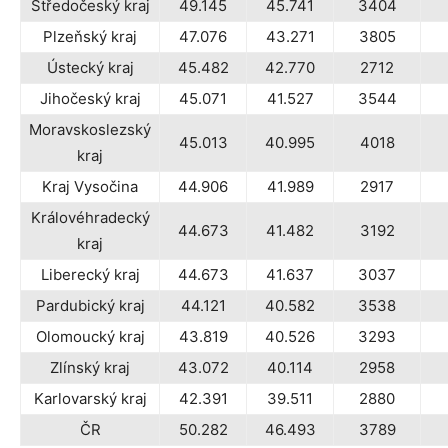
Středočeský kraj
49.145
45.741
3404
Plzeňský kraj
47.076
43.271
3805
Ústecký kraj
45.482
42.770
2712
Jihočeský kraj
45.071
41.527
3544
Moravskoslezský
45.013
40.995
4018
kraj
Kraj Vysočina
44.906
41.989
2917
Královéhradecký
44.673
41.482
3192
kraj
Liberecký kraj
44.673
41.637
3037
Pardubický kraj
44.121
40.582
3538
Olomoucký kraj
43.819
40.526
3293
Zlínský kraj
43.072
40.114
2958
Karlovarský kraj
42.391
39.511
2880
ČR
50.282
46.493
3789