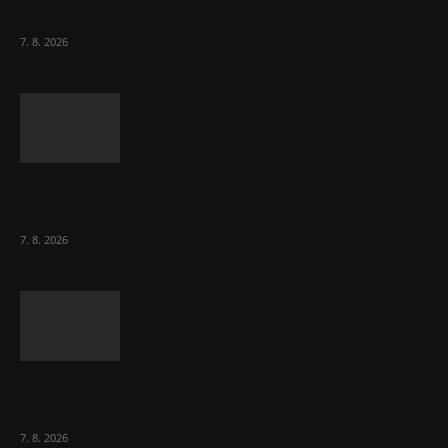
chybějícího léku na rakovinu prsu
7. 8. 2026
Bez helmy na kolo, ale ani na koloběžku
nelez, varuje BESIP
7. 8. 2026
Přehledně: Jaká je hrazená prevence pro
ženy u praktika od ledna...
7. 8. 2026