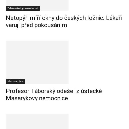
Zdravotní gramotnost
Netopýři míří okny do českých ložnic. Lékaři
varují před pokousáním
Nemocnice
Profesor Táborský odešel z ústecké
Masarykovy nemocnice