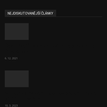
NEJDISKUTOVANĚJŠÍ ČLÁNKY
Část lékařů tvrdě zaútočila na prezidenta
ČLK Kubka
6. 12. 2021
Ministr Válek ocenil domov pro seniory za
70 000 měsíčně
10. 3. 2023