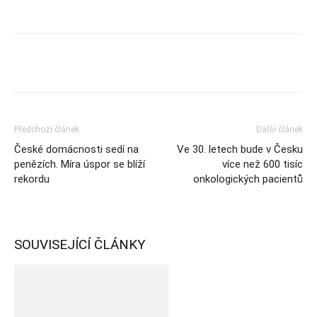
Předchozí článek
Další článek
České domácnosti sedí na
Ve 30. letech bude v Česku
penězích. Míra úspor se blíží
více než 600 tisíc
rekordu
onkologických pacientů
SOUVISEJÍCÍ ČLÁNKY