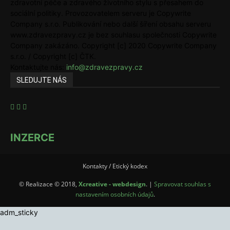
zdravotní péče a zdravého životního stylu s přesahem do
sociální politiky. Provozovatelem serveru je Copywrite
Company s.r.o. Publikování nebo další šíření obsahu serveru
www.zdravezpravy.cz je bez souhlasu společnosti Copywrite
Company zakázáno. Copyright [c] 2020 Copywrite Company
s.r.o. / Copyright [c] ČTK.
Kontaktujte nás:
info@zdravezpravy.cz
SLEDUJTE NÁS
INZERCE
Kontakty / Etický kodex
© Realizace © 2018,
Xcreative - webdesign
. |
Spravovat souhlas s
nastavením osobních údajů
.
adm_sticky