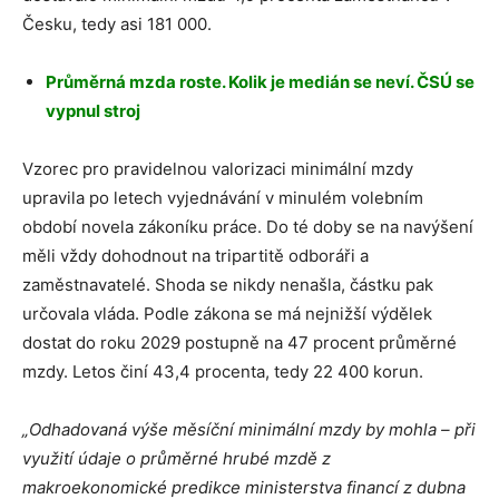
Česku, tedy asi 181 000.
Průměrná mzda roste. Kolik je medián se neví. ČSÚ se
vypnul stroj
Vzorec pro pravidelnou valorizaci minimální mzdy
upravila po letech vyjednávání v minulém volebním
období novela zákoníku práce. Do té doby se na navýšení
měli vždy dohodnout na tripartitě odboráři a
zaměstnavatelé. Shoda se nikdy nenašla, částku pak
určovala vláda. Podle zákona se má nejnižší výdělek
dostat do roku 2029 postupně na 47 procent průměrné
mzdy. Letos činí 43,4 procenta, tedy 22 400 korun.
„Odhadovaná výše měsíční minimální mzdy by mohla – při
využití údaje o průměrné hrubé mzdě z
makroekonomické predikce ministerstva financí z dubna